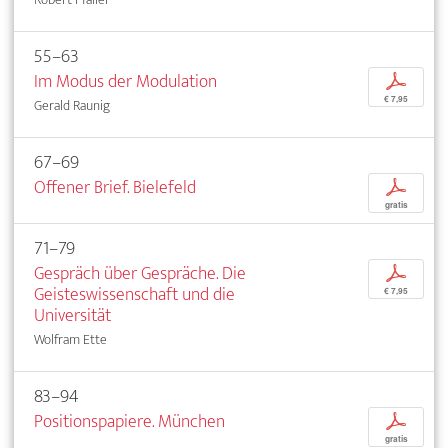
55–63
Im Modus der Modulation
p
€ 7,95
Gerald Raunig
67–69
Offener Brief. Bielefeld
p
gratis
71–79
Gespräch über Gespräche. Die
p
Geisteswissenschaft und die
€ 7,95
Universität
Wolfram Ette
83–94
Positionspapiere. München
p
gratis