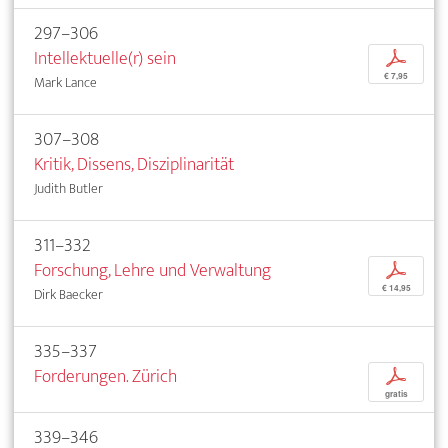
297–306
Intellektuelle(r) sein
p
€ 7,95
Mark Lance
307–308
Kritik, Dissens, Disziplinarität
Judith Butler
311–332
Forschung, Lehre und Verwaltung
p
€ 14,95
Dirk Baecker
335–337
Forderungen. Zürich
p
gratis
339–346