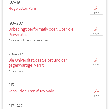
187–191
Flugblätter. Paris
p
gratis
193–207
Unbedingt performativ oder: Über die
p
Universität
€ 9,95
Philippe Büttgen, Barbara Cassin
209–212
Die Universität, das Selbst und der
p
gegenwärtige Markt
€ 5,95
Plínio Prado
215
Resolution. Frankfurt/Main
p
gratis
217–247