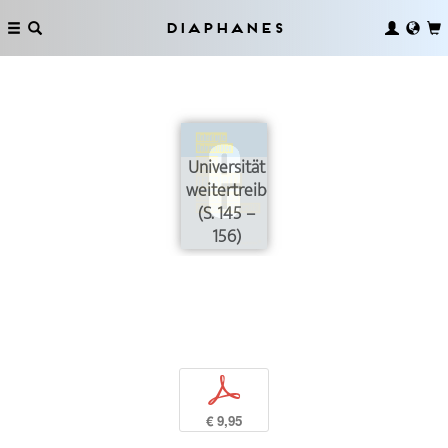
Diaphanes
Universität
weitertreiben
(S. 145 –
156)
p
€ 9,95