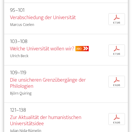
95–101
Verabschiedung der Universität
p
€ 7,95
Marcus Coelen
103–108
Welche Universität wollen wir?
p
ABO
€ 7,95
Ulrich Beck
109–119
Die unsicheren Grenzübergänge der
p
Philologien
€ 9,95
Björn Quiring
121–138
Zur Aktualität der humanistischen
p
Universitätsidee
€ 9,95
Julian Nida-Rümelin