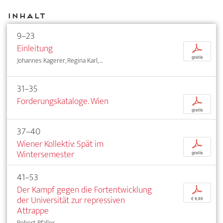
Inhalt
9–23
Einleitung
p
gratis
Johannes Kagerer, Regina Karl, ...
31–35
Forderungskataloge. Wien
p
gratis
37–40
Wiener Kollektiv: Spät im
p
Wintersemester
gratis
41–53
Der Kampf gegen die Fortentwicklung
p
der Universität zur repressiven
€ 9,95
Attrappe
Robert Pfaller