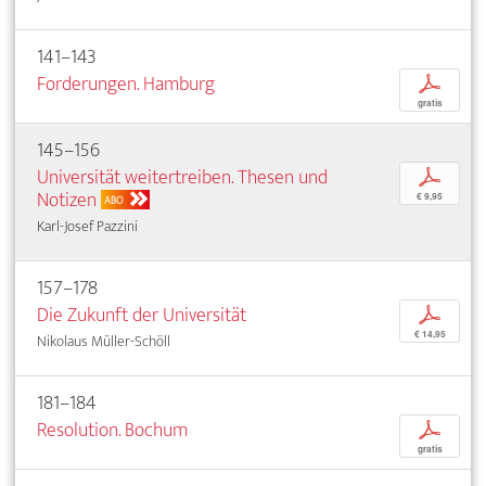
141–143
Forderungen. Hamburg
p
gratis
145–156
Universität weitertreiben. Thesen und
p
Notizen
€ 9,95
ABO
Karl-Josef Pazzini
157–178
Die Zukunft der Universität
p
€ 14,95
Nikolaus Müller-Schöll
181–184
Resolution. Bochum
p
gratis