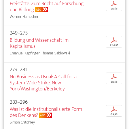
Freistätte. Zum Recht auf Forschung
p
und Bildung
gratis
ABO
Werner Hamacher
249–275
Bildung und Wissenschaft im
p
Kapitalismus
€ 14,95
Emanuel Kapfinger, Thomas Sablowski
279–281
No Business as Usual: A Call for a
p
System-Wide Strike. New
gratis
York/Washington/Berkeley
283–296
Was ist die institutionalisierte Form
p
des Denkens?
€ 9,95
ABO
Simon Critchley