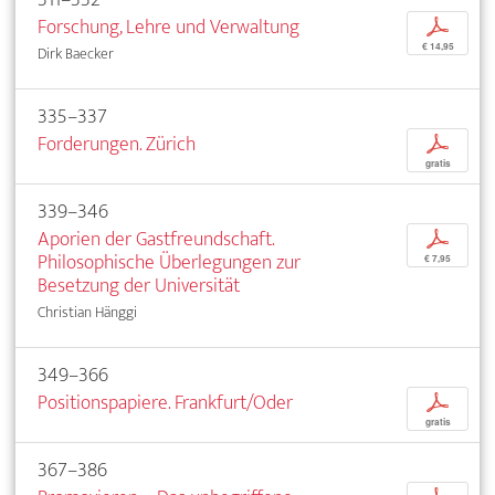
Forschung, Lehre und Verwaltung
p
€ 14,95
Dirk Baecker
335–337
Forderungen. Zürich
p
gratis
339–346
Aporien der Gastfreundschaft.
p
Philosophische Überlegungen zur
€ 7,95
Besetzung der Universität
Christian Hänggi
349–366
Positionspapiere. Frankfurt/Oder
p
gratis
367–386