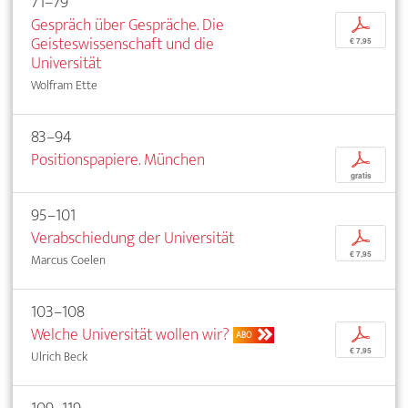
71–79
Gespräch über Gespräche. Die
p
Geisteswissenschaft und die
€ 7,95
Universität
Wolfram Ette
83–94
Positionspapiere. München
p
gratis
95–101
Verabschiedung der Universität
p
€ 7,95
Marcus Coelen
103–108
Welche Universität wollen wir?
p
ABO
€ 7,95
Ulrich Beck