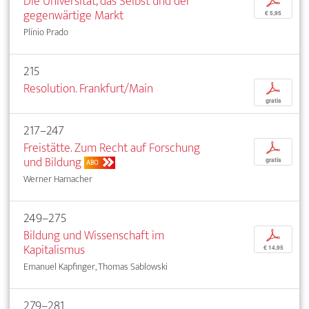
Die Universität, das Selbst und der
p
gegenwärtige Markt
€ 5,95
Plínio Prado
215
Resolution. Frankfurt/Main
p
gratis
217–247
Freistätte. Zum Recht auf Forschung
p
und Bildung
gratis
ABO
Werner Hamacher
249–275
Bildung und Wissenschaft im
p
Kapitalismus
€ 14,95
Emanuel Kapfinger, Thomas Sablowski
279–281