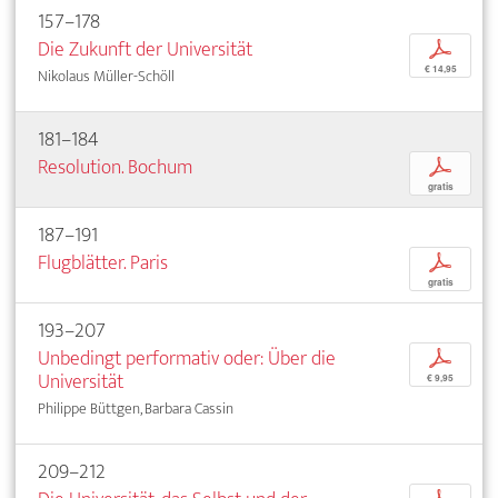
157–178
Die Zukunft der Universität
p
€ 14,95
Nikolaus Müller-Schöll
181–184
Resolution. Bochum
p
gratis
187–191
Flugblätter. Paris
p
gratis
193–207
Unbedingt performativ oder: Über die
p
Universität
€ 9,95
Philippe Büttgen, Barbara Cassin
209–212