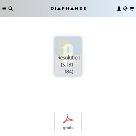
Diaphanes
Resolution
(S. 181 –
184)
p
gratis