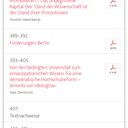
Promovieren – Das unbegriffene
p
Kapital. Der Stand der Wissenschaft ist
€ 9,95
der Stand ihrer Promotionen
Anselm Haverkamp
389–392
Forderungen. Berlin
p
gratis
393–405
Von der bedingten Universität zum
p
emanzipatorischen Wissen. Für eine
€ 9,95
demokratische Hochschulreform –
jenseits von »Bologna«
Alex Demirovic
407
Textnachweise