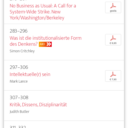
No Business as Usual: A Call for a
p
System-Wide Strike. New
gratis
York/Washington/Berkeley
283–296
Was ist die institutionalisierte Form
p
des Denkens?
€ 9,95
ABO
Simon Critchley
297–306
Intellektuelle(r) sein
p
€ 7,95
Mark Lance
307–308
Kritik, Dissens, Disziplinarität
Judith Butler
311–332