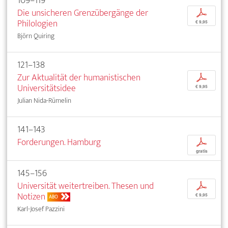
109–119
Die unsicheren Grenzübergänge der
p
Philologien
€ 9,95
Björn Quiring
121–138
Zur Aktualität der humanistischen
p
Universitätsidee
€ 9,95
Julian Nida-Rümelin
141–143
Forderungen. Hamburg
p
gratis
145–156
Universität weitertreiben. Thesen und
p
Notizen
€ 9,95
ABO
Karl-Josef Pazzini