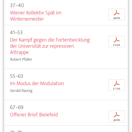
37–40
Wiener Kollektiv: Spät im
p
Wintersemester
gratis
41–53
Der Kampf gegen die Fortentwicklung
p
der Universität zur repressiven
€ 9,95
Attrappe
Robert Pfaller
55–63
Im Modus der Modulation
p
€ 7,95
Gerald Raunig
67–69
Offener Brief. Bielefeld
p
gratis