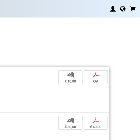
b
p
€ 18,00
OA
b
p
€ 30,00
€ 40,00