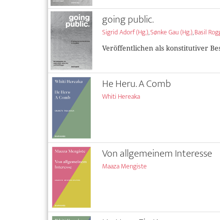
going public.
Sigrid Adorf (Hg.)
,
Sønke Gau (Hg.)
,
Basil Rog
Veröffentlichen als konstitutiver Be
He Heru. A Comb
Whiti Hereaka
Von allgemeinem Interesse
Maaza Mengiste