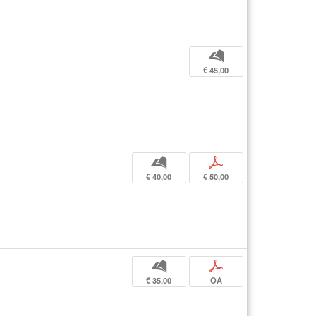
b
€ 45,00
b
p
€ 40,00
€ 50,00
b
p
€ 35,00
OA