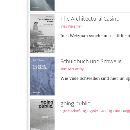
The Architectural Casino
Ines Weizman
Ines Weizman synchronises differen
Schuldbuch und Schwelle
Tom McCarthy
Wie viele Schwellen sind hier im Sp
going public.
Sigrid Adorf (Hg.)
,
Sønke Gau (Hg.)
,
Basil Rog