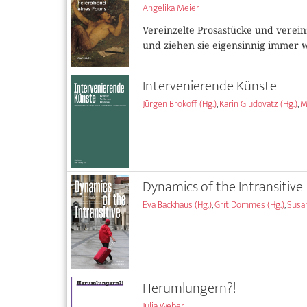
Angelika Meier
Vereinzelte Prosastücke und vere
und ziehen sie eigensinnig immer w
Intervenierende Künste
Jürgen Brokoff (Hg.)
,
Karin Gludovatz (Hg.)
,
M
Dynamics of the Intransitive
Eva Backhaus (Hg.)
,
Grit Dommes (Hg.)
,
Susa
Herumlungern?!
Julia Weber