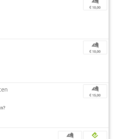
b
€ 10,00
b
€ 10,00
ten
b
€ 15,00
en?
b
e