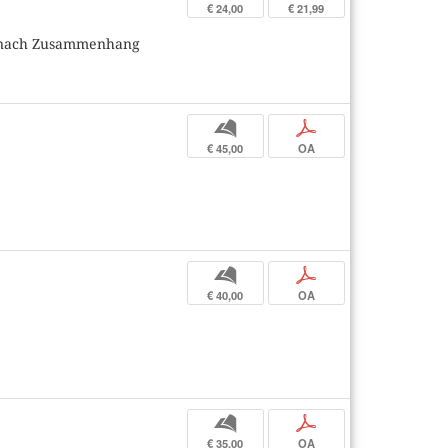
€ 24,00
€ 21,99
us nach Zusammenhang
b
p
€ 45,00
OA
b
p
€ 40,00
OA
b
p
€ 35,00
OA