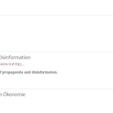
 Disinformation
anina Graf (Hg.)
, ...
of propaganda and disinformation.
chen Ökonomie