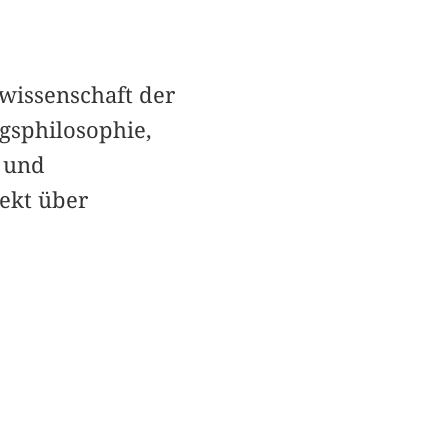
swissenschaft der
gsphilosophie,
e und
jekt über