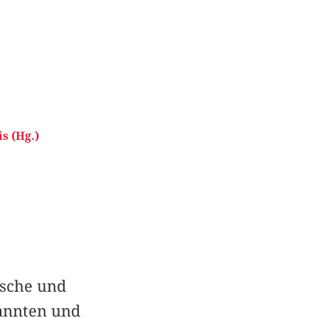
s (Hg.)
ische und
kannten und