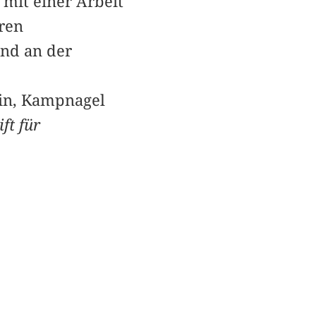
mit einer Arbeit
ren
und an der
lin, Kampnagel
ift für