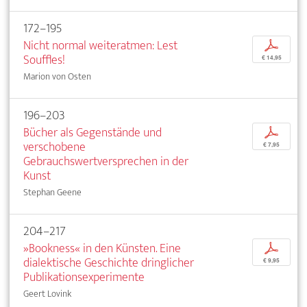
172–195
Nicht normal weiteratmen: Lest
p
Souffles!
€ 14,95
Marion von Osten
196–203
Bücher als Gegenstände und
p
verschobene
€ 7,95
Gebrauchswertversprechen in der
Kunst
Stephan Geene
204–217
»Bookness« in den Künsten. Eine
p
dialektische Geschichte dringlicher
€ 9,95
Publikationsexperimente
Geert Lovink