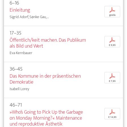
6–16
Einleitung
p
gratis
Sigrid Adorf, Sønke Gau, ...
17–35
Öffentlich/keit machen. Das Publikum
p
als Bild und Wert
€ 9,95
Eva Kernbauer
36–45
Das Kommune in der präsentischen
p
Demokratie
€ 7,95
Isabell Lorey
46–71
»Who’s Going to Pick Up the Garbage
p
on Monday Morning?« Maintenance
€ 14,95
und reproduktive Ästhetik