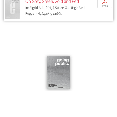
On Grey, Green, Gold and Red
p
€ 7,95
In: Sigrid Adorf (Hg.), Sønke Gau (Hg.), Basil
Rogger (Hg.),
going public.