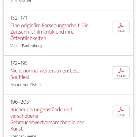
Jens Kastner
152–171
Eine originäre Forschungsarbeit. Die
p
Zeitschrift Filmkritik und ihre
€ 9,95
Öffentlichkeiten
Volker Pantenburg
172–195
Nicht normal weiteratmen: Lest
p
Souffles!
€ 14,95
Marion von Osten
196–203
Bücher als Gegenstände und
p
verschobene
€ 7,95
Gebrauchswertversprechen in der
Kunst
Stephan Geene