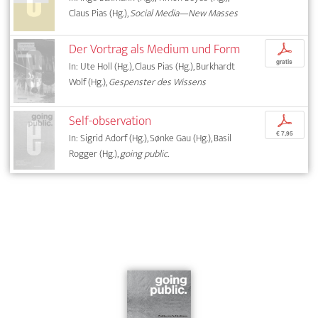
Claus Pias (Hg.),
Social Media—New Masses
Der Vortrag als Medium und Form
p
gratis
In: Ute Holl (Hg.), Claus Pias (Hg.), Burkhardt
Wolf (Hg.),
Gespenster des Wissens
Self-observation
p
€ 7,95
In: Sigrid Adorf (Hg.), Sønke Gau (Hg.), Basil
Rogger (Hg.),
going public.