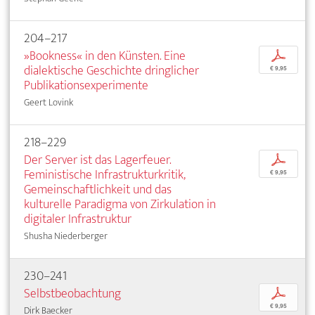
204–217
»Bookness« in den Künsten. Eine
p
dialektische Geschichte dringlicher
€ 9,95
Publikationsexperimente
Geert Lovink
218–229
Der Server ist das Lagerfeuer.
p
Feministische Infrastrukturkritik,
€ 9,95
Gemeinschaftlichkeit und das
kulturelle Paradigma von Zirkulation in
digitaler Infrastruktur
Shusha Niederberger
230–241
Selbstbeobachtung
p
€ 9,95
Dirk Baecker