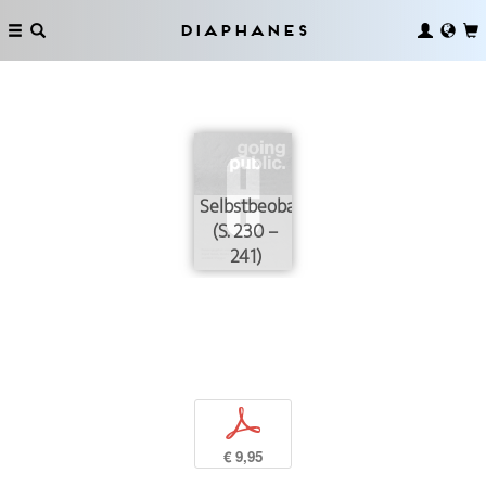
Diaphanes
Selbstbeobachtung
(S. 230 –
241)
p
€ 9,95