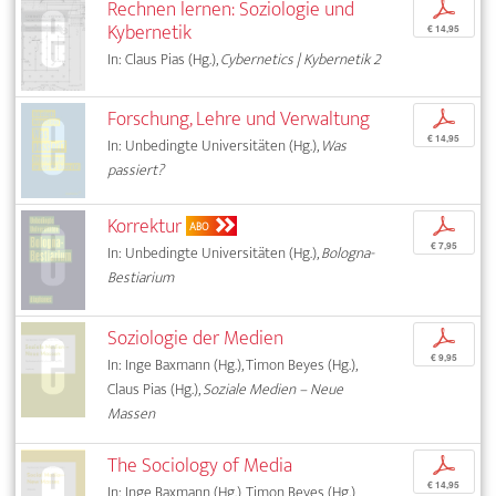
Rechnen lernen: Soziologie und
p
Kybernetik
€ 14,95
In: Claus Pias (Hg.),
Cybernetics | Kybernetik 2
Forschung, Lehre und Verwaltung
p
€ 14,95
In: Unbedingte Universitäten (Hg.),
Was
passiert?
Korrektur
p
ABO
€ 7,95
In: Unbedingte Universitäten (Hg.),
Bologna-
Bestiarium
Soziologie der Medien
p
€ 9,95
In: Inge Baxmann (Hg.), Timon Beyes (Hg.),
Claus Pias (Hg.),
Soziale Medien – Neue
Massen
The Sociology of Media
p
€ 14,95
In: Inge Baxmann (Hg.), Timon Beyes (Hg.),