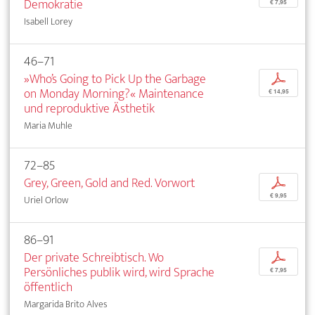
Demokratie
€ 7,95
Isabell Lorey
46–71
»Who’s Going to Pick Up the Garbage
p
on Monday Morning?« Maintenance
€ 14,95
und reproduktive Ästhetik
Maria Muhle
72–85
Grey, Green, Gold and Red. Vorwort
p
€ 9,95
Uriel Orlow
86–91
Der private Schreibtisch. Wo
p
Persönliches publik wird, wird Sprache
€ 7,95
öffentlich
Margarida Brito Alves