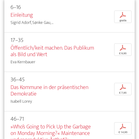
6–16
Einleitung
p
gratis
Sigrid Adorf, Sønke Gau, ...
17–35
Öffentlich/keit machen. Das Publikum
p
als Bild und Wert
€ 9,95
Eva Kernbauer
36–45
Das Kommune in der präsentischen
p
Demokratie
€ 7,95
Isabell Lorey
46–71
»Who’s Going to Pick Up the Garbage
p
on Monday Morning?« Maintenance
€ 14,95