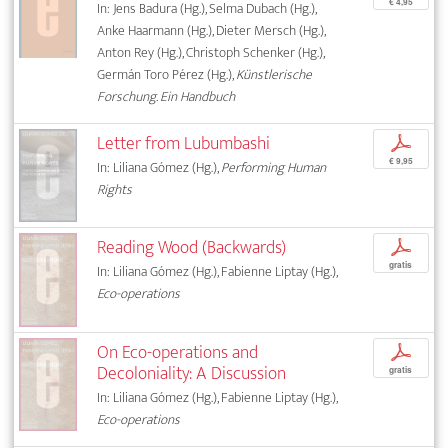
€ 4,95
In: Jens Badura (Hg.), Selma Dubach (Hg.),
Anke Haarmann (Hg.), Dieter Mersch (Hg.),
Anton Rey (Hg.), Christoph Schenker (Hg.),
Germán Toro Pérez (Hg.),
Künstlerische
Forschung. Ein Handbuch
Letter from Lubumbashi
p
€ 9,95
In: Liliana Gómez (Hg.),
Performing Human
Rights
Reading Wood (Backwards)
p
gratis
In: Liliana Gómez (Hg.), Fabienne Liptay (Hg.),
Eco-operations
On Eco-operations and
p
Decoloniality: A Discussion
gratis
In: Liliana Gómez (Hg.), Fabienne Liptay (Hg.),
Eco-operations