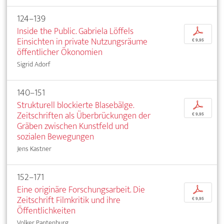
124–139
Inside the Public. Gabriela Löffels
p
Einsichten in private Nutzungsräume
€ 9,95
öffentlicher Ökonomien
Sigrid Adorf
140–151
Strukturell blockierte Blasebälge.
p
Zeitschriften als Überbrückungen der
€ 9,95
Gräben zwischen Kunstfeld und
sozialen Bewegungen
Jens Kastner
152–171
Eine originäre Forschungsarbeit. Die
p
Zeitschrift Filmkritik und ihre
€ 9,95
Öffentlichkeiten
Volker Pantenburg