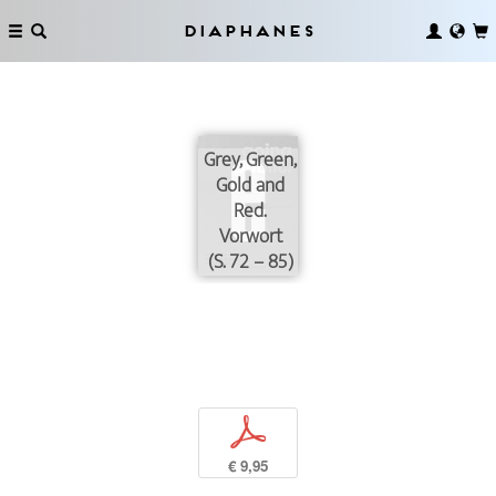
Diaphanes
Grey, Green,
Gold and
Red.
Vorwort
(S. 72 – 85)
p
€ 9,95