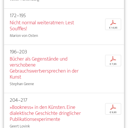
172–195
Nicht normal weiteratmen: Lest
p
Souffles!
€ 14,95
Marion von Osten
196–203
Bücher als Gegenstände und
p
verschobene
€ 7,95
Gebrauchswertversprechen in der
Kunst
Stephan Geene
204–217
»Bookness« in den Künsten. Eine
p
dialektische Geschichte dringlicher
€ 9,95
Publikationsexperimente
Geert Lovink