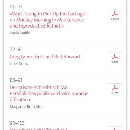
46–71
»Who’s Going to Pick Up the Garbage
p
on Monday Morning?« Maintenance
€ 14,95
und reproduktive Ästhetik
Maria Muhle
72–85
Grey, Green, Gold and Red. Vorwort
p
€ 9,95
Uriel Orlow
86–91
Der private Schreibtisch. Wo
p
Persönliches publik wird, wird Sprache
€ 7,95
öffentlich
Margarida Brito Alves
92–123