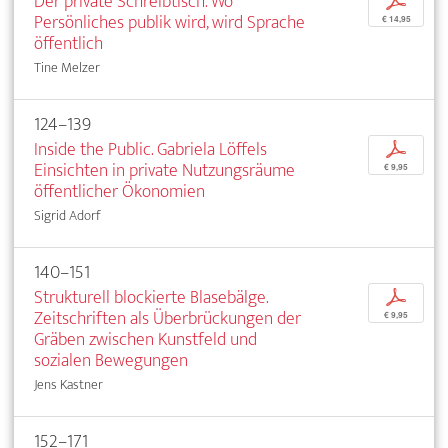
Der private Schreibtisch. Wo
p
Persönliches publik wird, wird Sprache
€ 14,95
öffentlich
Tine Melzer
124–139
Inside the Public. Gabriela Löffels
p
Einsichten in private Nutzungsräume
€ 9,95
öffentlicher Ökonomien
Sigrid Adorf
140–151
Strukturell blockierte Blasebälge.
p
Zeitschriften als Überbrückungen der
€ 9,95
Gräben zwischen Kunstfeld und
sozialen Bewegungen
Jens Kastner
152–171