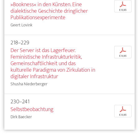
»Bookness« in den Künsten. Eine
p
dialektische Geschichte dringlicher
€ 9,95
Publikationsexperimente
Geert Lovink
218–229
Der Server ist das Lagerfeuer.
p
Feministische Infrastrukturkritik,
€ 9,95
Gemeinschaftlichkeit und das
kulturelle Paradigma von Zirkulation in
digitaler Infrastruktur
Shusha Niederberger
230–241
Selbstbeobachtung
p
€ 9,95
Dirk Baecker