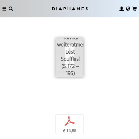
Diaphanes
Nicht
normal
weiteratmen:
Lest
Souffles!
(S. 172 –
195)
p
€ 14,95