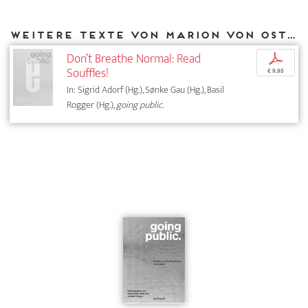
Weitere Texte von Marion von Osten bei DIAPHANES
Don’t Breathe Normal: Read
p
Souffles!
€ 9,95
In: Sigrid Adorf (Hg.), Sønke Gau (Hg.), Basil
Rogger (Hg.),
going public.