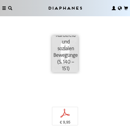
Zeitschriften
als
Diaphanes
Überbrückungen
der Gräben
zwischen
Kunstfeld
und
sozialen
Bewegungen
(S. 140 –
151)
p
€ 9,95