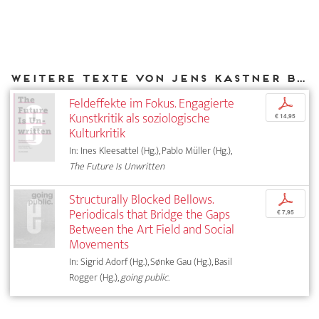
Weitere Texte von Jens Kastner bei DIAPHANES
Feldeffekte im Fokus. Engagierte
p
Kunstkritik als soziologische
€ 14,95
Kulturkritik
In: Ines Kleesattel (Hg.), Pablo Müller (Hg.),
The Future Is Unwritten
Structurally Blocked Bellows.
p
Periodicals that Bridge the Gaps
€ 7,95
Between the Art Field and Social
Movements
In: Sigrid Adorf (Hg.), Sønke Gau (Hg.), Basil
Rogger (Hg.),
going public.