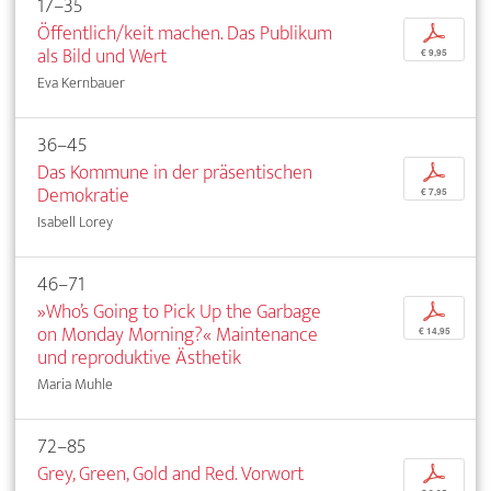
17–35
Öffentlich/keit machen. Das Publikum
p
als Bild und Wert
€ 9,95
Eva Kernbauer
36–45
Das Kommune in der präsentischen
p
Demokratie
€ 7,95
Isabell Lorey
46–71
»Who’s Going to Pick Up the Garbage
p
on Monday Morning?« Maintenance
€ 14,95
und reproduktive Ästhetik
Maria Muhle
72–85
Grey, Green, Gold and Red. Vorwort
p