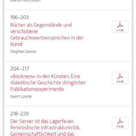
Marion von Osten
196–203
Bücher als Gegenstände und
p
verschobene
€ 7,95
Gebrauchswertversprechen in der
Kunst
Stephan Geene
204–217
»Bookness« in den Künsten. Eine
p
dialektische Geschichte dringlicher
€ 9,95
Publikationsexperimente
Geert Lovink
218–229
Der Server ist das Lagerfeuer.
p
Feministische Infrastrukturkritik,
€ 9,95
Gemeinschaftlichkeit und das