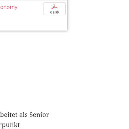
 Economy
p
€ 9,95
beitet als Senior
erpunkt