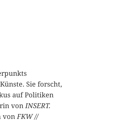
erpunkts
ünste. Sie forscht,
kus auf Politiken
erin von
INSERT.
n von
FKW //