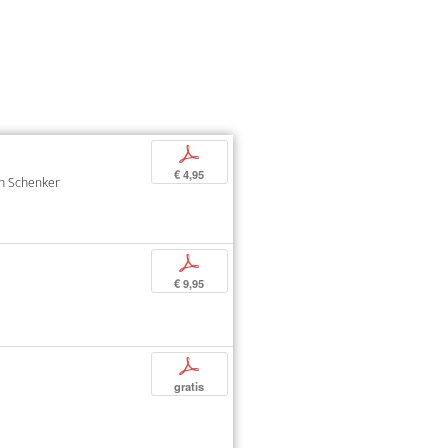
p
€ 4,95
oph Schenker
p
€ 9,95
p
gratis