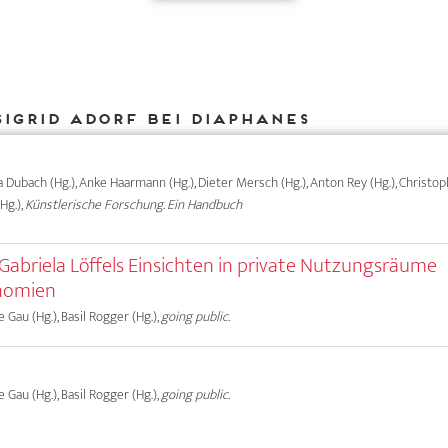
Sigrid Adorf bei DIAPHANES
ma Dubach (Hg.), Anke Haarmann (Hg.), Dieter Mersch (Hg.), Anton Rey (Hg.), Christ
Hg.),
Künstlerische Forschung. Ein Handbuch
. Gabriela Löffels Einsichten in private Nutzungsräume
onomien
e Gau (Hg.), Basil Rogger (Hg.),
going public.
e Gau (Hg.), Basil Rogger (Hg.),
going public.