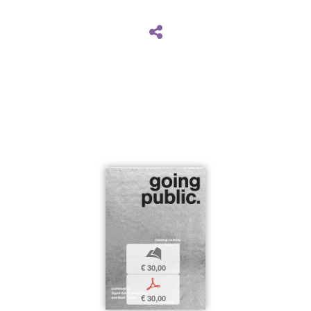
b
€ 30,00
p
€ 30,00