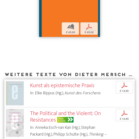
b
p
€ 45,00
€ 45,00
Weitere Texte von Dieter Mersch bei DIAPHANES
Kunst als epistemische Praxis
p
€ 14,95
In: Elke Bippus (Hg.),
Kunst des Forschens
The Political and the Violent: On
p
Resistances
OPEN
€ 14,95
ACCESS
In: Anneka Esch-van Kan (Hg.), Stephan
Packard (Hg.), Philipp Schulte (Hg.),
Thinking –