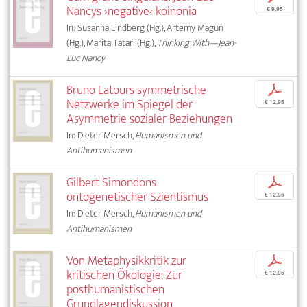
Nancys ›negative‹ koinonia
€ 9,95
In: Susanna Lindberg (Hg.), Artemy Magun
(Hg.), Marita Tatari (Hg.),
Thinking With—Jean-
Luc Nancy
Bruno Latours symmetrische
p
Netzwerke im Spiegel der
€ 12,95
Asymmetrie sozialer Beziehungen
In: Dieter Mersch,
Humanismen und
Antihumanismen
Gilbert Simondons
p
ontogenetischer Szientismus
€ 12,95
In: Dieter Mersch,
Humanismen und
Antihumanismen
Von Metaphysikkritik zur
p
kritischen Ökologie: Zur
€ 12,95
posthumanistischen
Grundlagendiskussion