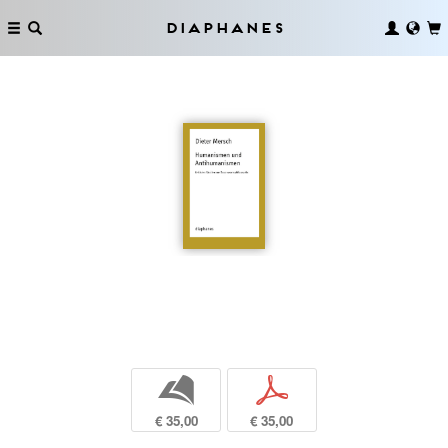
Diaphanes
b
p
€ 35,00
€ 35,00