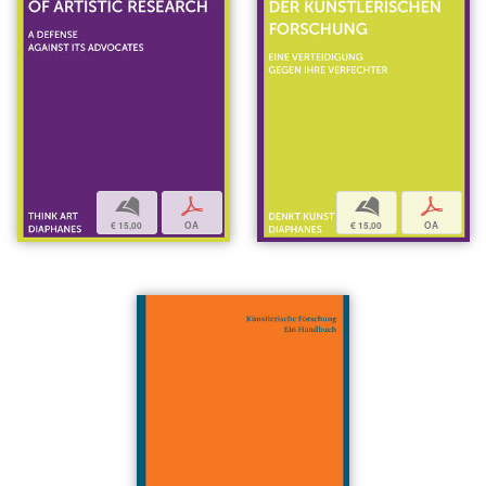
b
p
b
p
€ 15,00
OA
€ 15,00
OA