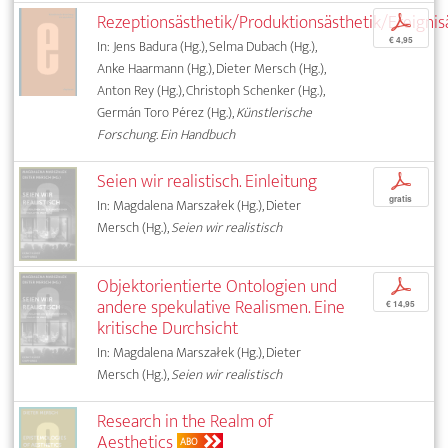
Rezeptionsästhetik/Produktionsästhetik/Ereignis
p
€ 4,95
In: Jens Badura (Hg.), Selma Dubach (Hg.),
Anke Haarmann (Hg.), Dieter Mersch (Hg.),
Anton Rey (Hg.), Christoph Schenker (Hg.),
Germán Toro Pérez (Hg.),
Künstlerische
Forschung. Ein Handbuch
Seien wir realistisch. Einleitung
p
gratis
In: Magdalena Marszałek (Hg.), Dieter
Mersch (Hg.),
Seien wir realistisch
Objektorientierte Ontologien und
p
andere spekulative Realismen. Eine
€ 14,95
kritische Durchsicht
In: Magdalena Marszałek (Hg.), Dieter
Mersch (Hg.),
Seien wir realistisch
Research in the Realm of
Aesthetics
ABO