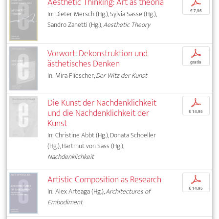
Aesthetic Thinking: Art as theoria
p
€ 7,95
In: Dieter Mersch (Hg.), Sylvia Sasse (Hg.),
Sandro Zanetti (Hg.),
Aesthetic Theory
Vorwort: Dekonstruktion und
p
ästhetisches Denken
gratis
In: Mira Fliescher,
Der Witz der Kunst
Die Kunst der Nachdenklichkeit
p
und die Nachdenklichkeit der
€ 14,95
Kunst
In: Christine Abbt (Hg.), Donata Schoeller
(Hg.), Hartmut von Sass (Hg.),
Nachdenklichkeit
Artistic Composition as Research
p
€ 14,95
In: Alex Arteaga (Hg.),
Architectures of
Embodiment