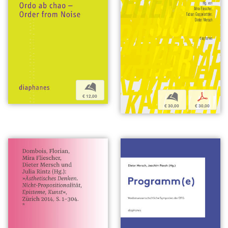
b
b
p
€ 12,00
€ 30,00
€ 30,00