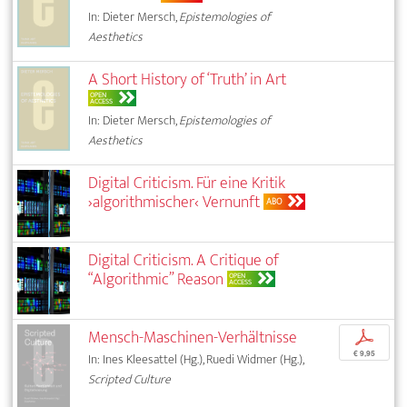
In: Dieter Mersch,
Epistemologies of
Aesthetics
A Short History of ‘Truth’ in Art
OPEN
ACCESS
In: Dieter Mersch,
Epistemologies of
Aesthetics
Digital Criticism. Für eine Kritik
›algorithmischer‹ Vernunft
ABO
Digital Criticism. A Critique of
“Algorithmic” Reason
OPEN
ACCESS
Mensch-Maschinen-Verhältnisse
p
€ 9,95
In: Ines Kleesattel (Hg.), Ruedi Widmer (Hg.),
Scripted Culture