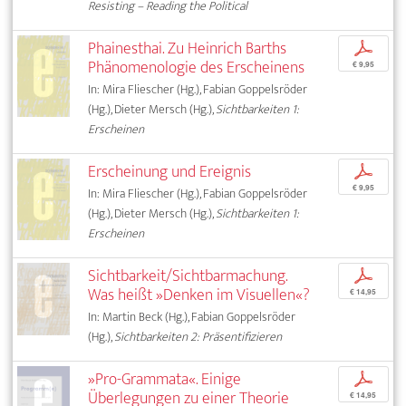
Resisting – Reading the Political
Phainesthai. Zu Heinrich Barths
p
Phänomenologie des Erscheinens
€ 9,95
In: Mira Fliescher (Hg.), Fabian Goppelsröder
(Hg.), Dieter Mersch (Hg.),
Sichtbarkeiten 1:
Erscheinen
Erscheinung und Ereignis
p
€ 9,95
In: Mira Fliescher (Hg.), Fabian Goppelsröder
(Hg.), Dieter Mersch (Hg.),
Sichtbarkeiten 1:
Erscheinen
Sichtbarkeit/Sichtbarmachung.
p
Was heißt »Denken im Visuellen«?
€ 14,95
In: Martin Beck (Hg.), Fabian Goppelsröder
(Hg.),
Sichtbarkeiten 2: Präsentifizieren
»Pro-Grammata«. Einige
p
Überlegungen zu einer Theorie
€ 14,95