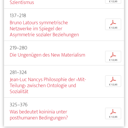
Szientismus
€ 12,95
137–218
Bruno Latours symmetrische
p
Netzwerke im Spiegel der
€ 12,95
Asymmetrie sozialer Beziehungen
219–280
Die Ungenügen des New Materialism
p
€ 12,95
281–324
Jean-Luc Nancys Philosophie der ›Mit-
p
Teilung‹ zwischen Ontologie und
€ 12,95
Sozialität
325–376
Was bedeutet koininia unter
p
posthumanen Bedingungen?
€ 12,95