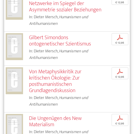
Netzwerke im Spiegel der
€ 12,95
Asymmetrie sozialer Beziehungen
In: Dieter Mersch,
Humanismen und
Antihumanismen
Gilbert Simondons
p
ontogenetischer Szientismus
€ 12,95
In: Dieter Mersch,
Humanismen und
Antihumanismen
Von Metaphysikkritik zur
p
kritischen Ökologie: Zur
€ 12,95
posthumanistischen
Grundlagendiskussion
In: Dieter Mersch,
Humanismen und
Antihumanismen
Die Ungenügen des New
p
Materialism
€ 12,95
In: Dieter Mersch,
Humanismen und