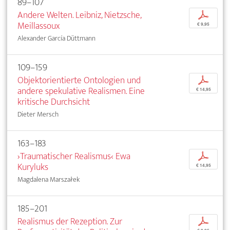
89–107
Andere Welten. Leibniz, Nietzsche,
p
Meillassoux
€ 9,95
Alexander García Düttmann
109–159
Objektorientierte Ontologien und
p
andere spekulative Realismen. Eine
€ 14,95
kritische Durchsicht
Dieter Mersch
163–183
›Traumatischer Realismus‹ Ewa
p
Kuryluks
€ 14,95
Magdalena Marszałek
185–201
Realismus der Rezeption. Zur
p