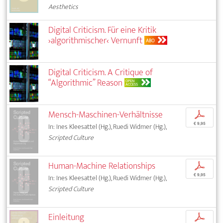
Aesthetics
Digital Criticism. Für eine Kritik
›algorithmischer‹ Vernunft
ABO
Digital Criticism. A Critique of
“Algorithmic” Reason
OPEN
ACCESS
Mensch-Maschinen-Verhältnisse
p
€ 9,95
In: Ines Kleesattel (Hg.), Ruedi Widmer (Hg.),
Scripted Culture
Human-Machine Relationships
p
€ 9,95
In: Ines Kleesattel (Hg.), Ruedi Widmer (Hg.),
Scripted Culture
Einleitung
p