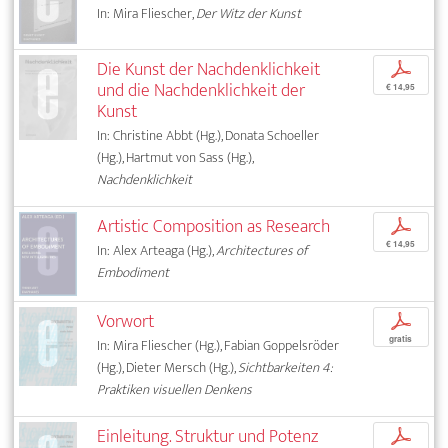
In: Mira Fliescher,
Der Witz der Kunst
Die Kunst der Nachdenklichkeit
p
und die Nachdenklichkeit der
€ 14,95
Kunst
In: Christine Abbt (Hg.), Donata Schoeller
(Hg.), Hartmut von Sass (Hg.),
Nachdenklichkeit
Artistic Composition as Research
p
€ 14,95
In: Alex Arteaga (Hg.),
Architectures of
Embodiment
Vorwort
p
gratis
In: Mira Fliescher (Hg.), Fabian Goppelsröder
(Hg.), Dieter Mersch (Hg.),
Sichtbarkeiten 4:
Praktiken visuellen Denkens
Einleitung. Struktur und Potenz
p