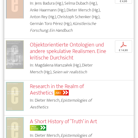
€ 4,95
In: Jens Badura (Hg.), Selma Dubach (Hg.),
Anke Haarmann (Hg.), Dieter Mersch (Hg.),
Anton Rey (Hg.), Christoph Schenker (Hg.),
Germán Toro Pérez (Hg.),
Künstlerische
Forschung. Ein Handbuch
Objektorientierte Ontologien und
p
andere spekulative Realismen. Eine
€ 14,95
kritische Durchsicht
In: Magdalena Marszałek (Hg.), Dieter
Mersch (Hg.),
Seien wir realistisch
Research in the Realm of
Aesthetics
ABO
In: Dieter Mersch,
Epistemologies of
Aesthetics
A Short History of ‘Truth’ in Art
OPEN
ACCESS
In: Dieter Mersch,
Epistemologies of