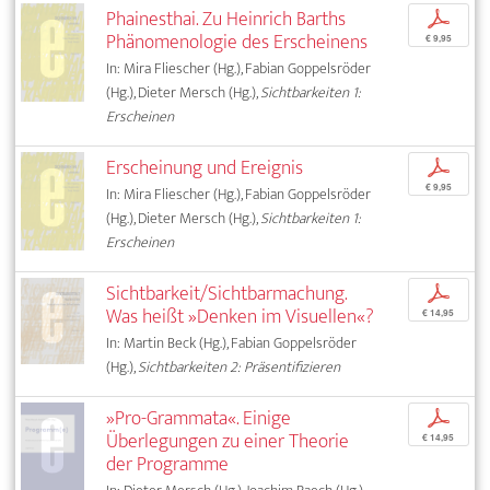
Phainesthai. Zu Heinrich Barths
p
Phänomenologie des Erscheinens
€ 9,95
In: Mira Fliescher (Hg.), Fabian Goppelsröder
(Hg.), Dieter Mersch (Hg.),
Sichtbarkeiten 1:
Erscheinen
Erscheinung und Ereignis
p
€ 9,95
In: Mira Fliescher (Hg.), Fabian Goppelsröder
(Hg.), Dieter Mersch (Hg.),
Sichtbarkeiten 1:
Erscheinen
Sichtbarkeit/Sichtbarmachung.
p
Was heißt »Denken im Visuellen«?
€ 14,95
In: Martin Beck (Hg.), Fabian Goppelsröder
(Hg.),
Sichtbarkeiten 2: Präsentifizieren
»Pro-Grammata«. Einige
p
Überlegungen zu einer Theorie
€ 14,95
der Programme