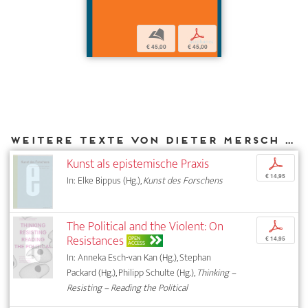
b
p
€ 45,00
€ 45,00
Weitere Texte von Dieter Mersch bei DIAPHANES
Kunst als epistemische Praxis
p
€ 14,95
In: Elke Bippus (Hg.),
Kunst des Forschens
The Political and the Violent: On
p
Resistances
OPEN
€ 14,95
ACCESS
In: Anneka Esch-van Kan (Hg.), Stephan
Packard (Hg.), Philipp Schulte (Hg.),
Thinking –
Resisting – Reading the Political