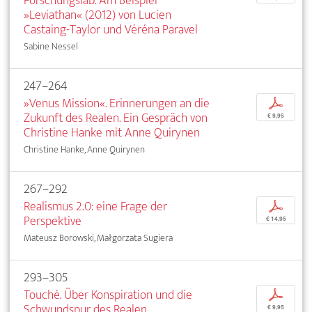
Forschungslab. Am Beispiel
»Leviathan« (2012) von Lucien
Castaing-Taylor und Véréna Paravel
Sabine Nessel
247–264
»Venus Mission«. Erinnerungen an die
p
Zukunft des Realen. Ein Gespräch von
€ 9,95
Christine Hanke mit Anne Quirynen
Christine Hanke, Anne Quirynen
267–292
Realismus 2.0: eine Frage der
p
Perspektive
€ 14,95
Mateusz Borowski, Małgorzata Sugiera
293–305
Touché. Über Konspiration und die
p
Schwundspur des Realen
€ 9,95