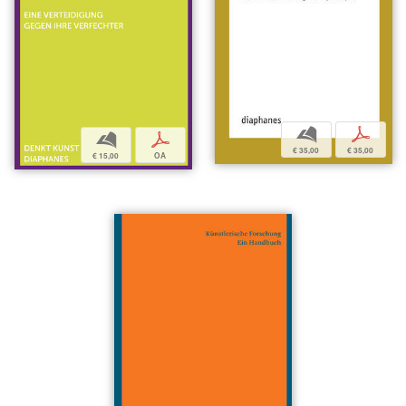
b
p
b
p
€ 35,00
€ 35,00
€ 15,00
OA