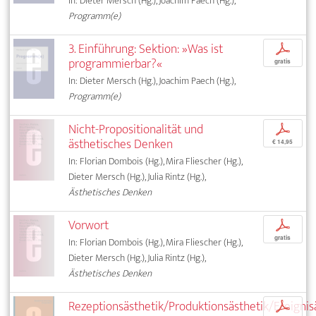
In: Dieter Mersch (Hg.), Joachim Paech (Hg.),
Programm(e)
3. Einführung: Sektion: »Was ist
p
programmierbar?«
gratis
In: Dieter Mersch (Hg.), Joachim Paech (Hg.),
Programm(e)
Nicht-Propositionalität und
p
ästhetisches Denken
€ 14,95
In: Florian Dombois (Hg.), Mira Fliescher (Hg.),
Dieter Mersch (Hg.), Julia Rintz (Hg.),
Ästhetisches Denken
Vorwort
p
gratis
In: Florian Dombois (Hg.), Mira Fliescher (Hg.),
Dieter Mersch (Hg.), Julia Rintz (Hg.),
Ästhetisches Denken
Rezeptionsästhetik/Produktionsästhetik/Ereignis
p