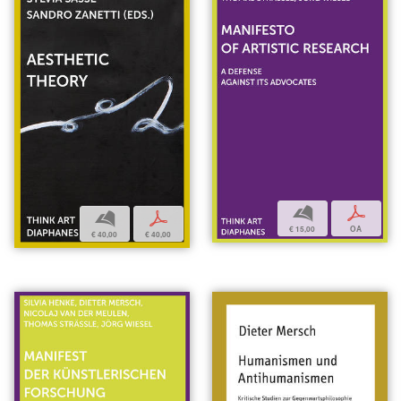
b
p
b
p
€ 15,00
OA
€ 40,00
€ 40,00