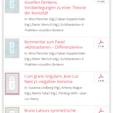
visuellen Denkens.
€ 12,95
Vorüberlegungen zu einer Theorie
der Ikonizität
In: Mira Fliescher (Hg.), Fabian Goppelsröder
(Hg.), Dieter Mersch (Hg.),
Sichtbarkeiten 4:
Praktiken visuellen Denkens
Kommentar zum Panel
p
»Kontrastieren – Differenzieren«
€ 7,95
In: Mira Fliescher (Hg.), Fabian Goppelsröder
(Hg.), Dieter Mersch (Hg.),
Sichtbarkeiten 4:
Praktiken visuellen Denkens
Cum grano singularis. Jean-Luc
p
Nancys ›negative‹ koinonia
€ 9,95
In: Susanna Lindberg (Hg.), Artemy Magun
(Hg.), Marita Tatari (Hg.),
Thinking With—Jean-
Luc Nancy
Bruno Latours symmetrische
p