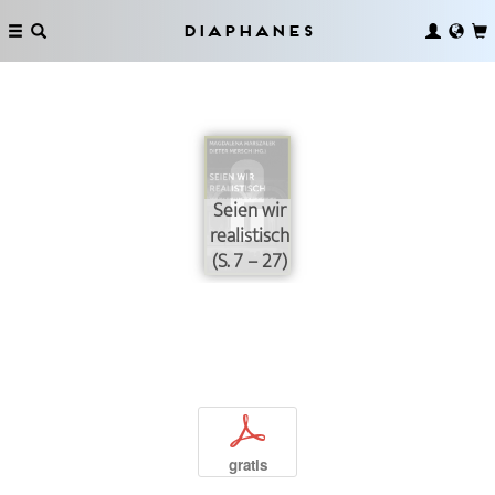
Diaphanes
Seien wir
realistisch
(S. 7 – 27)
p
gratis