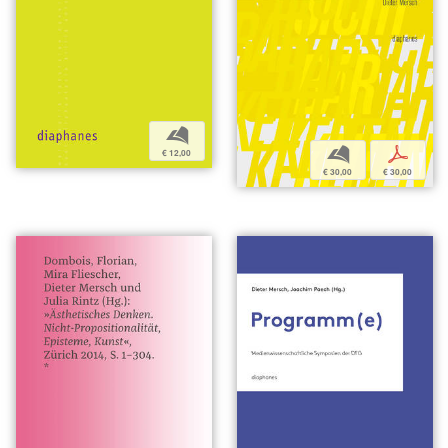
b
b
p
€ 12,00
€ 30,00
€ 30,00