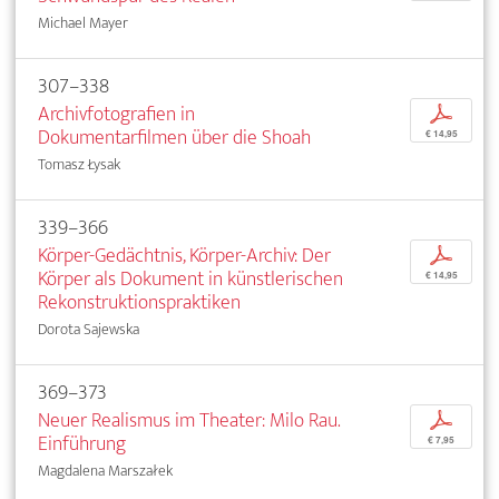
Michael Mayer
307–338
Archivfotografien in
p
Dokumentarfilmen über die Shoah
€ 14,95
Tomasz Łysak
339–366
Körper-Gedächtnis, Körper-Archiv: Der
p
Körper als Dokument in künstlerischen
€ 14,95
Rekonstruktionspraktiken
Dorota Sajewska
369–373
Neuer Realismus im Theater: Milo Rau.
p
Einführung
€ 7,95
Magdalena Marszałek