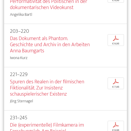
Performativität des Politischen in der
€ 9,95
dokumentarischen Videokunst
Angelika Bartl
203–220
Das Dokument als Phantom.
p
Geschichte und Archiv in den Arbeiten
€ 9,95
Anna Baumgarts
Iwona Kurz
221–229
Spuren des Realen in der filmischen
p
Fiktionalität. Zur Insistenz
€ 7,95
schauspielerischer Existenz
Jörg Sternagel
231–245
Die (experimentelle) Filmkamera im
p
€ 9,95