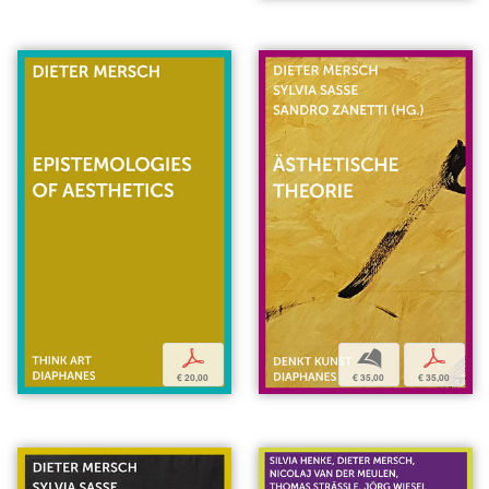
b
p
p
€ 35,00
€ 35,00
€ 20,00