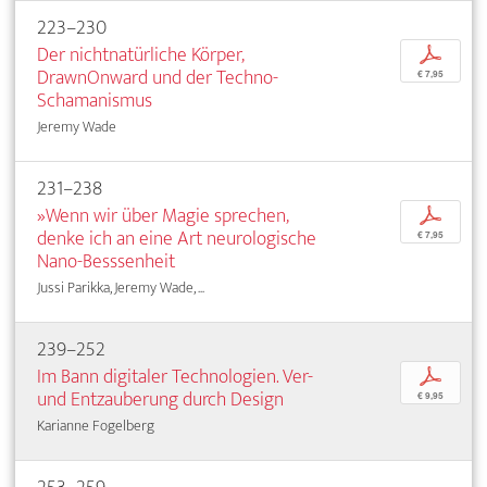
223–230
Der nichtnatürliche Körper,
p
DrawnOnward und der Techno-
€ 7,95
Schamanismus
Jeremy Wade
231–238
»Wenn wir über Magie sprechen,
p
denke ich an eine Art neurologische
€ 7,95
Nano-Besssenheit
Jussi Parikka, Jeremy Wade, ...
239–252
Im Bann digitaler Technologien. Ver-
p
und Entzauberung durch Design
€ 9,95
Karianne Fogelberg