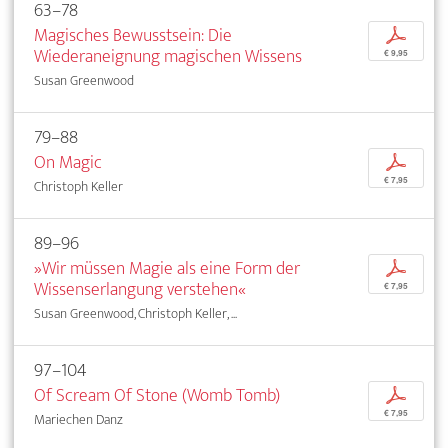
63–78
Magisches Bewusstsein: Die
p
Wiederaneignung magischen Wissens
€ 9,95
Susan Greenwood
79–88
On Magic
p
€ 7,95
Christoph Keller
89–96
»Wir müssen Magie als eine Form der
p
Wissenserlangung verstehen«
€ 7,95
Susan Greenwood, Christoph Keller, ...
97–104
Of Scream Of Stone (Womb Tomb)
p
€ 7,95
Mariechen Danz