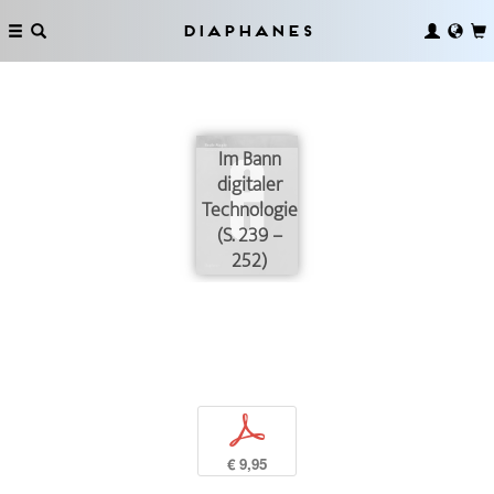
Diaphanes
Im Bann
digitaler
Technologien
(S. 239 –
252)
p
€ 9,95