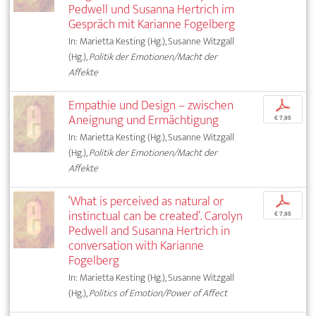
Pedwell und Susanna Hertrich im
Gespräch mit Karianne Fogelberg
In: Marietta Kesting (Hg.), Susanne Witzgall
(Hg.),
Politik der Emotionen/Macht der
Affekte
Empathie und Design – zwischen
p
Aneignung und Ermächtigung
€ 7,95
In: Marietta Kesting (Hg.), Susanne Witzgall
(Hg.),
Politik der Emotionen/Macht der
Affekte
‘What is perceived as natural or
p
instinctual can be created’. Carolyn
€ 7,95
Pedwell and Susanna Hertrich in
conversation with Karianne
Fogelberg
In: Marietta Kesting (Hg.), Susanne Witzgall
(Hg.),
Politics of Emotion/Power of Affect