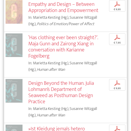
Empathy and Design – Between
p
Appropriation and Empowerment
€ 9,95
In: Marietta Kesting (Hg.), Susanne Witzgall
(Hg.),
Politics of Emotion/Power of Affect
‘Has clothing ever been straight?’.
p
Maja Gunn and Zairong Xiang in
€ 7,95
conversation with Karianne
Fogelberg
In: Marietta Kesting (Hg.), Susanne Witzgall
(Hg.),
Human after Man
Design Beyond the Human. Julia
p
Lohmann’s Department of
€ 9,95
Seaweed as Posthuman Design
Practice
In: Marietta Kesting (Hg.), Susanne Witzgall
(Hg.),
Human after Man
»Ist Kleidung jemals hetero
p