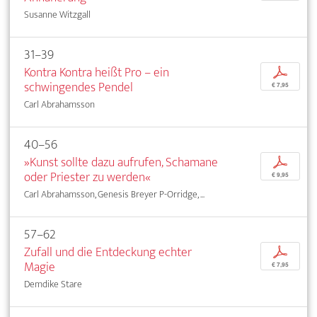
Susanne Witzgall
31–39
Kontra Kontra heißt Pro – ein
p
schwingendes Pendel
€ 7,95
Carl Abrahamsson
40–56
»Kunst sollte dazu aufrufen, Schamane
p
oder Priester zu werden«
€ 9,95
Carl Abrahamsson, Genesis Breyer P-Orridge, ...
57–62
Zufall und die Entdeckung echter
p
Magie
€ 7,95
Demdike Stare