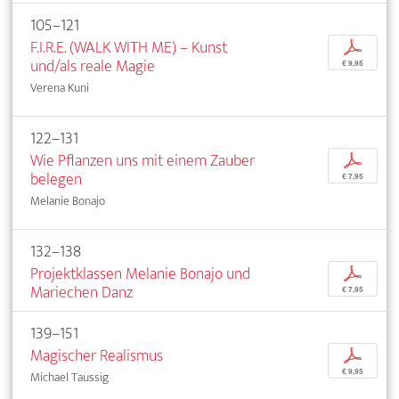
105–121
F.I.R.E. (WALK WITH ME) – Kunst
p
und/als reale Magie
€ 9,95
Verena Kuni
122–131
Wie Pflanzen uns mit einem Zauber
p
belegen
€ 7,95
Melanie Bonajo
132–138
Projektklassen Melanie Bonajo und
p
Mariechen Danz
€ 7,95
139–151
Magischer Realismus
p
€ 9,95
Michael Taussig