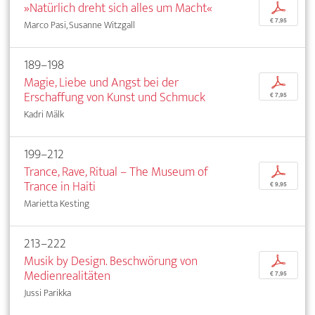
»Natürlich dreht sich alles um Macht«
p
€ 7,95
Marco Pasi, Susanne Witzgall
189–198
Magie, Liebe und Angst bei der
p
Erschaffung von Kunst und Schmuck
€ 7,95
Kadri Mälk
199–212
Trance, Rave, Ritual – The Museum of
p
Trance in Haiti
€ 9,95
Marietta Kesting
213–222
Musik by Design. Beschwörung von
p
Medienrealitäten
€ 7,95
Jussi Parikka