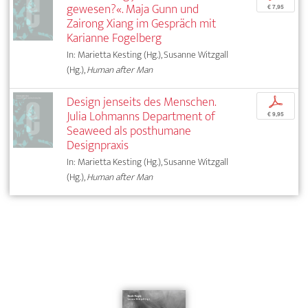
gewesen?«. Maja Gunn und
€ 7,95
Zairong Xiang im Gespräch mit
Karianne Fogelberg
In: Marietta Kesting (Hg.), Susanne Witzgall
(Hg.),
Human after Man
Design jenseits des Menschen.
p
Julia Lohmanns Department of
€ 9,95
Seaweed als posthumane
Designpraxis
In: Marietta Kesting (Hg.), Susanne Witzgall
(Hg.),
Human after Man