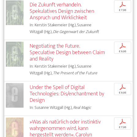
Die Zukunft verhandeln.
p
Spekulatives Design zwischen
€ 7,95
Anspruch und Wirklichkeit
In: Kerstin Stakemeier (Hg.), Susanne
Witzgall (Hg.),
Die Gegenwart der Zukunft
Negotiating the Future.
p
Speculative Design between Claim
€ 9,95
and Reality
In: Kerstin Stakemeier (Hg.), Susanne
Witzgall (Hg.),
The Present of the Future
Under the Spell of Digital
p
Technologies: Dis/enchantment by
€ 9,95
Design
In: Susanne Witzgall (Hg.),
Real Magic
»Was als natürlich oder instinktiv
p
wahrgenommen wird, kann
€ 7,95
hergestellt werden«. Carolyn