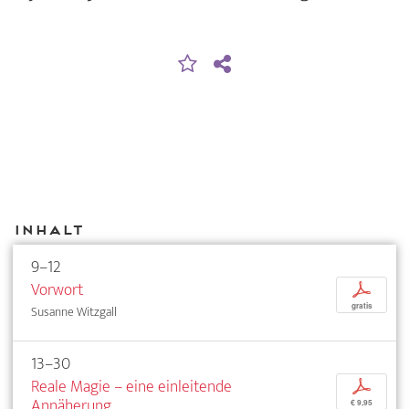
Inhalt
9–12
Vorwort
p
gratis
Susanne Witzgall
13–30
Reale Magie – eine einleitende
p
Annäherung
€ 9,95