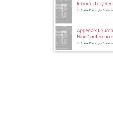
Introductory Re
In: Claus Pias (Hg.),
Cybern
Appendix I: Summ
Nine Conferences
In: Claus Pias (Hg.),
Cybern