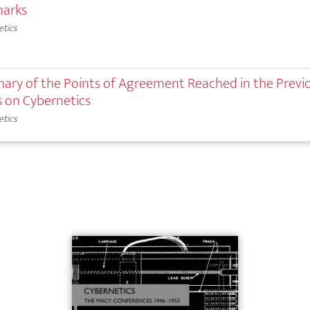
marks
etics
ary of the Points of Agreement Reached in the Previ
 on Cybernetics
etics