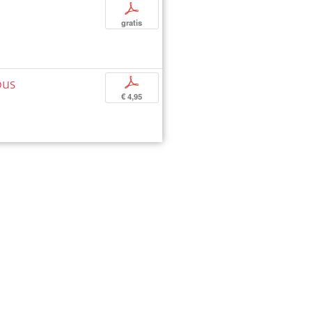
p
gratis
ous
p
€ 4,95