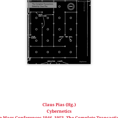
Claus Pias (Hg.)
Cybernetics
e Macy Conferences 1946–1953. The Complete Transacti