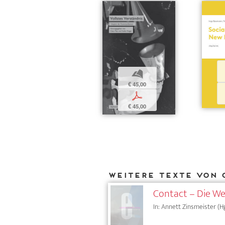
b
€ 45,00
p
€ 45,00
Weitere Texte von 
Contact – Die Wel
In: Annett Zinsmeister (Hg