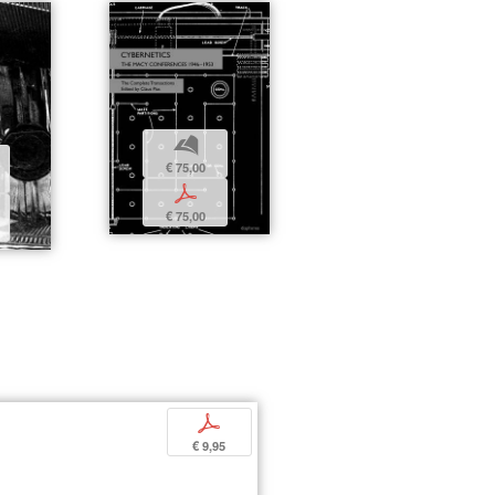
b
€ 75,00
p
€ 75,00
p
€ 9,95