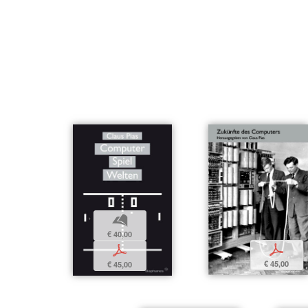
b
€ 40,00
p
p
€ 45,00
€ 45,00