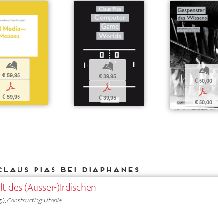
b
b
b
€ 59,95
€ 39,95
€ 50,00
p
p
p
€ 59,95
€ 39,95
€ 50,00
Claus Pias bei DIAPHANES
t des (Ausser-)Irdischen
.),
Constructing Utopia