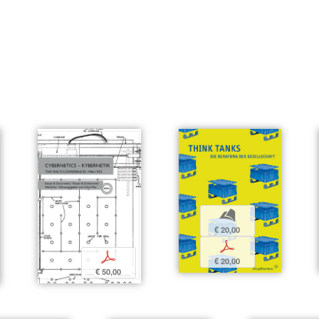
b
€ 20,00
p
p
€ 20,00
€ 50,00