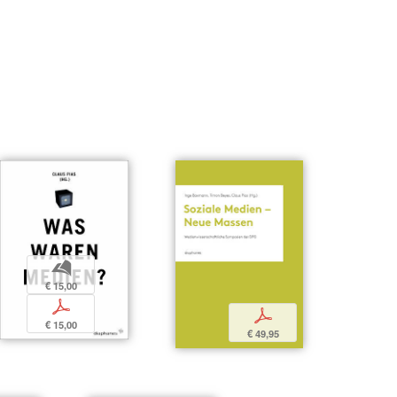
b
€ 15,00
p
p
€ 15,00
€ 49,95