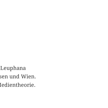
r Leuphana
ssen und Wien.
edientheorie.