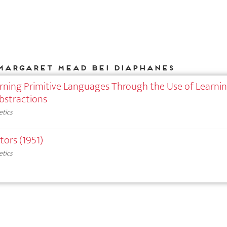
Margaret Mead bei DIAPHANES
arning Primitive Languages Through the Use of Learni
Abstractions
etics
tors (1951)
etics