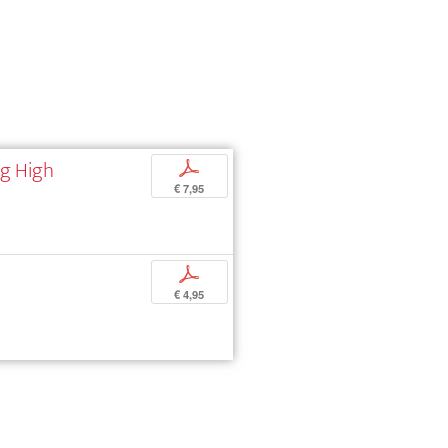
ng High
p
€ 7,95
p
€ 4,95