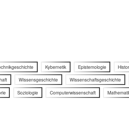
echnikgeschichte
Kybernetik
Epistemologie
Histo
haft
Wissensgeschichte
Wissenschaftsgeschichte
rie
Soziologie
Computerwissenschaft
Mathemati