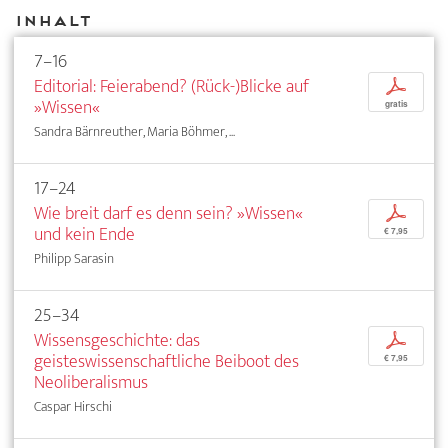
Inhalt
7–16
Editorial: Feierabend? (Rück-)Blicke auf
p
»Wissen«
gratis
Sandra Bärnreuther, Maria Böhmer, ...
17–24
Wie breit darf es denn sein? »Wissen«
p
und kein Ende
€ 7,95
Philipp Sarasin
25–34
Wissensgeschichte: das
p
geisteswissenschaftliche Beiboot des
€ 7,95
Neoliberalismus
Caspar Hirschi