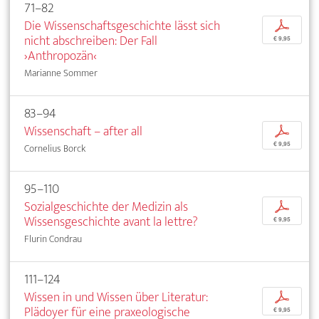
71–82
Die Wissenschaftsgeschichte lässt sich
p
nicht abschreiben: Der Fall
€ 9,95
›Anthropozän‹
Marianne Sommer
83–94
Wissenschaft – after all
p
€ 9,95
Cornelius Borck
95–110
Sozialgeschichte der Medizin als
p
Wissensgeschichte avant la lettre?
€ 9,95
Flurin Condrau
111–124
Wissen in und Wissen über Literatur:
p
Plädoyer für eine praxeologische
€ 9,95