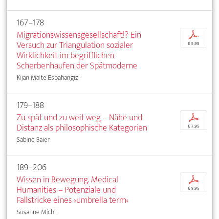
167–178
Migrationswissensgesellschaft!? Ein
p
Versuch zur Triangulation sozialer
€ 9,95
Wirklichkeit im begrifflichen
Scherbenhaufen der Spätmoderne
Kijan Malte Espahangizi
179–188
Zu spät und zu weit weg – Nähe und
p
Distanz als philosophische Kategorien
€ 7,95
Sabine Baier
189–206
Wissen in Bewegung. Medical
p
Humanities – Potenziale und
€ 9,95
Fallstricke eines ›umbrella term‹
Susanne Michl