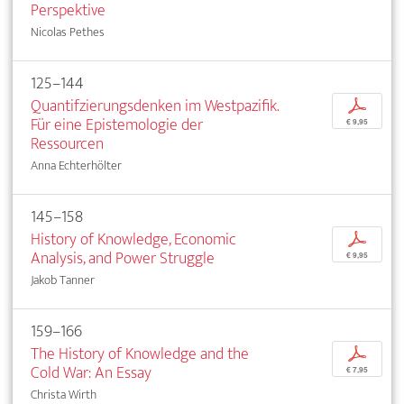
Perspektive
Nicolas Pethes
125–144
Quantifzierungsdenken im Westpazifik.
p
Für eine Epistemologie der
€ 9,95
Ressourcen
Anna Echterhölter
145–158
History of Knowledge, Economic
p
Analysis, and Power Struggle
€ 9,95
Jakob Tanner
159–166
The History of Knowledge and the
p
Cold War: An Essay
€ 7,95
Christa Wirth