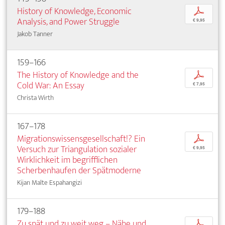
History of Knowledge, Economic
p
Analysis, and Power Struggle
€ 9,95
Jakob Tanner
159–166
The History of Knowledge and the
p
Cold War: An Essay
€ 7,95
Christa Wirth
167–178
Migrationswissensgesellschaft!? Ein
p
Versuch zur Triangulation sozialer
€ 9,95
Wirklichkeit im begrifflichen
Scherbenhaufen der Spätmoderne
Kijan Malte Espahangizi
179–188
Zu spät und zu weit weg – Nähe und
p