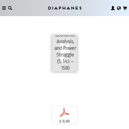
Diaphanes
History of
Knowledge,
Economic
Analysis,
and Power
Struggle
(S. 145 –
158)
p
€ 9,95