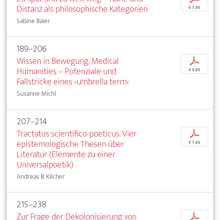
Distanz als philosophische Kategorien
€ 7,95
Sabine Baier
189–206
Wissen in Bewegung. Medical
p
Humanities – Potenziale und
€ 9,95
Fallstricke eines ›umbrella term‹
Susanne Michl
207–214
Tractatus scientifico-poeticus. Vier
p
epistemologische Thesen über
€ 7,95
Literatur (Elemente zu einer
Universalpoetik)
Andreas B. Kilcher
215–238
Zur Frage der Dekolonisierung von
p