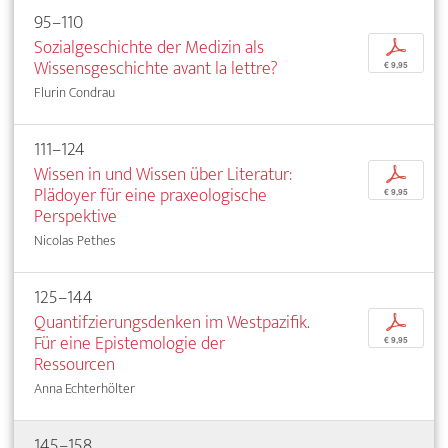
95–110
Sozialgeschichte der Medizin als
p
Wissensgeschichte avant la lettre?
€ 9,95
Flurin Condrau
111–124
Wissen in und Wissen über Literatur:
p
Plädoyer für eine praxeologische
€ 9,95
Perspektive
Nicolas Pethes
125–144
Quantifzierungsdenken im Westpazifik.
p
Für eine Epistemologie der
€ 9,95
Ressourcen
Anna Echterhölter
145–158