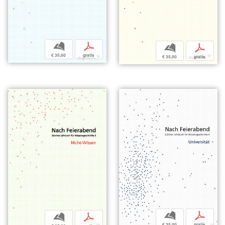
b
p
b
p
€ 35,00
gratis
€ 35,00
gratis
b
p
b
p
€ 35,00
gratis