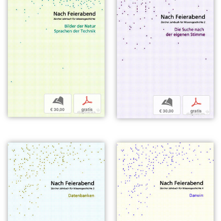
b
p
b
p
€ 30,00
gratis
€ 30,00
gratis