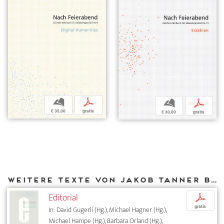
b
p
b
p
€ 35,00
gratis
€ 30,00
gratis
Weitere Texte von Jakob Tanner bei DIAPHANES
Editorial
p
gratis
In: David Gugerli (Hg.), Michael Hagner (Hg.),
Michael Hampe (Hg.), Barbara Orland (Hg.),