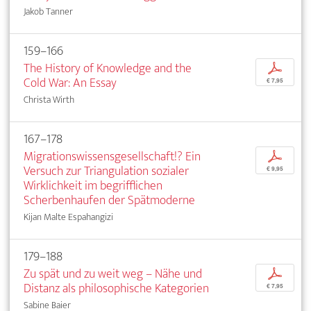
Jakob Tanner
159–166
The History of Knowledge and the
p
Cold War: An Essay
€ 7,95
Christa Wirth
167–178
Migrationswissensgesellschaft!? Ein
p
Versuch zur Triangulation sozialer
€ 9,95
Wirklichkeit im begrifflichen
Scherbenhaufen der Spätmoderne
Kijan Malte Espahangizi
179–188
Zu spät und zu weit weg – Nähe und
p
Distanz als philosophische Kategorien
€ 7,95
Sabine Baier