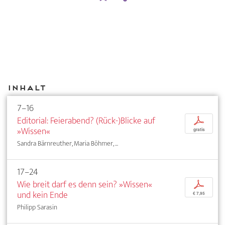
Inhalt
7–16
Editorial: Feierabend? (Rück-)Blicke auf
p
»Wissen«
gratis
Sandra Bärnreuther, Maria Böhmer, ...
17–24
Wie breit darf es denn sein? »Wissen«
p
und kein Ende
€ 7,95
Philipp Sarasin