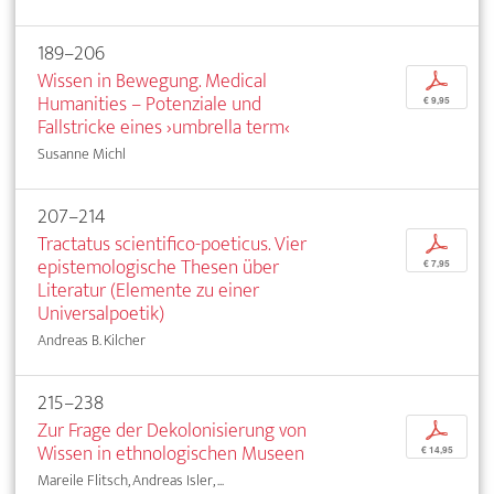
189–206
Wissen in Bewegung. Medical
p
Humanities – Potenziale und
€ 9,95
Fallstricke eines ›umbrella term‹
Susanne Michl
207–214
Tractatus scientifico-poeticus. Vier
p
epistemologische Thesen über
€ 7,95
Literatur (Elemente zu einer
Universalpoetik)
Andreas B. Kilcher
215–238
Zur Frage der Dekolonisierung von
p
Wissen in ethnologischen Museen
€ 14,95
Mareile Flitsch, Andreas Isler, ...