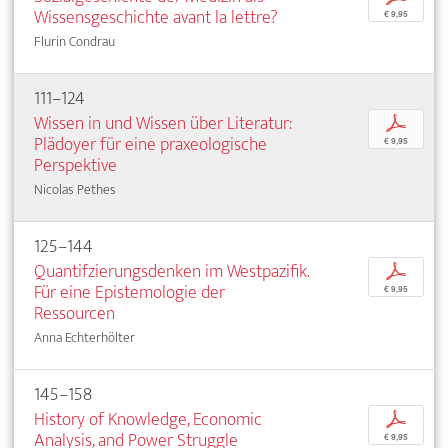
Wissensgeschichte avant la lettre?
€ 9,95
Flurin Condrau
111–124
Wissen in und Wissen über Literatur:
p
Plädoyer für eine praxeologische
€ 9,95
Perspektive
Nicolas Pethes
125–144
Quantifzierungsdenken im Westpazifik.
p
Für eine Epistemologie der
€ 9,95
Ressourcen
Anna Echterhölter
145–158
History of Knowledge, Economic
p
Analysis, and Power Struggle
€ 9,95