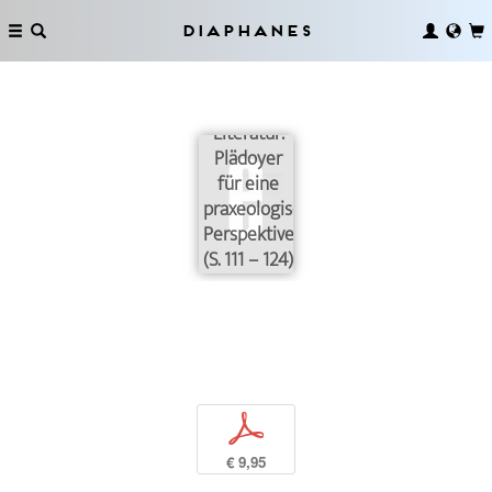
Diaphanes
Wissen in
und Wissen
über
Literatur:
Plädoyer
für eine
praxeologische
Perspektive
(S. 111 – 124)
p
€ 9,95