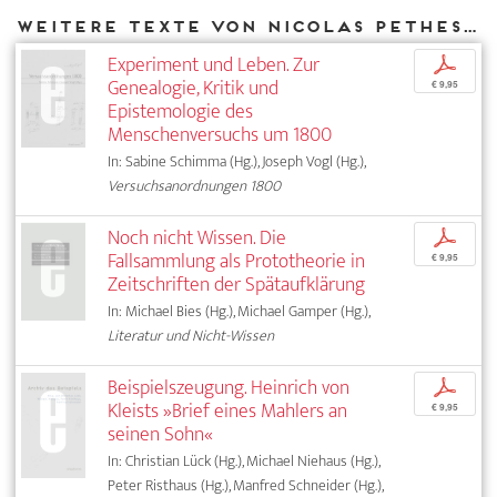
Weitere Texte von Nicolas Pethes bei DIAPHANES
Experiment und Leben. Zur
p
Genealogie, Kritik und
€ 9,95
Epistemologie des
Menschenversuchs um 1800
In: Sabine Schimma (Hg.), Joseph Vogl (Hg.),
Versuchsanordnungen 1800
Noch nicht Wissen. Die
p
Fallsammlung als Prototheorie in
€ 9,95
Zeitschriften der Spätaufklärung
In: Michael Bies (Hg.), Michael Gamper (Hg.),
Literatur und Nicht-Wissen
Beispielszeugung. Heinrich von
p
Kleists »Brief eines Mahlers an
€ 9,95
seinen Sohn«
In: Christian Lück (Hg.), Michael Niehaus (Hg.),
Peter Risthaus (Hg.), Manfred Schneider (Hg.),