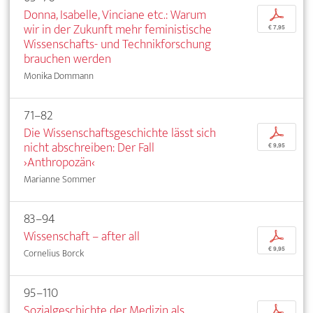
Donna, Isabelle, Vinciane etc.: Warum
p
wir in der Zukunft mehr feministische
€ 7,95
Wissenschafts- und Technikforschung
brauchen werden
Monika Dommann
71–82
Die Wissenschaftsgeschichte lässt sich
p
nicht abschreiben: Der Fall
€ 9,95
›Anthropozän‹
Marianne Sommer
83–94
Wissenschaft – after all
p
€ 9,95
Cornelius Borck
95–110
Sozialgeschichte der Medizin als
p