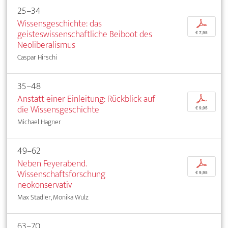
25–34
Wissensgeschichte: das
p
geisteswissenschaftliche Beiboot des
€ 7,95
Neoliberalismus
Caspar Hirschi
35–48
Anstatt einer Einleitung: Rückblick auf
p
die Wissensgeschichte
€ 9,95
Michael Hagner
49–62
Neben Feyerabend.
p
Wissenschaftsforschung
€ 9,95
neokonservativ
Max Stadler, Monika Wulz
63–70