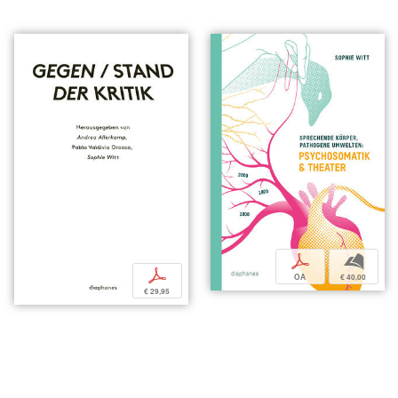
p
b
p
OA
€ 40,00
€ 29,95