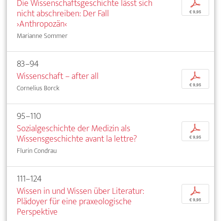
Die Wissenschaftsgeschichte lässt sich
p
nicht abschreiben: Der Fall
€ 9,95
›Anthropozän‹
Marianne Sommer
83–94
Wissenschaft – after all
p
€ 9,95
Cornelius Borck
95–110
Sozialgeschichte der Medizin als
p
Wissensgeschichte avant la lettre?
€ 9,95
Flurin Condrau
111–124
Wissen in und Wissen über Literatur:
p
Plädoyer für eine praxeologische
€ 9,95
Perspektive