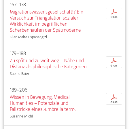
167–178
Migrationswissensgesellschaft!? Ein
p
Versuch zur Triangulation sozialer
€ 9,95
Wirklichkeit im begrifflichen
Scherbenhaufen der Spätmoderne
Kijan Malte Espahangizi
179–188
Zu spät und zu weit weg – Nähe und
p
Distanz als philosophische Kategorien
€ 7,95
Sabine Baier
189–206
Wissen in Bewegung. Medical
p
Humanities – Potenziale und
€ 9,95
Fallstricke eines ›umbrella term‹
Susanne Michl