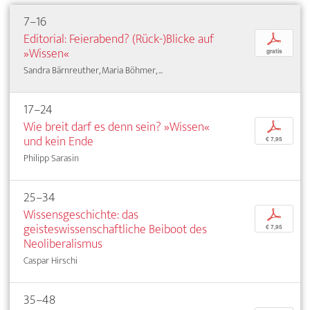
7–16
Editorial: Feierabend? (Rück-)Blicke auf
p
»Wissen«
gratis
Sandra Bärnreuther, Maria Böhmer, ...
17–24
Wie breit darf es denn sein? »Wissen«
p
und kein Ende
€ 7,95
Philipp Sarasin
25–34
Wissensgeschichte: das
p
geisteswissenschaftliche Beiboot des
€ 7,95
Neoliberalismus
Caspar Hirschi
35–48