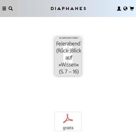
Diaphanes
Editorial:
Feierabend?
(Rück-)Blicke
auf
»Wissen«
(S. 7 – 16)
p
gratis