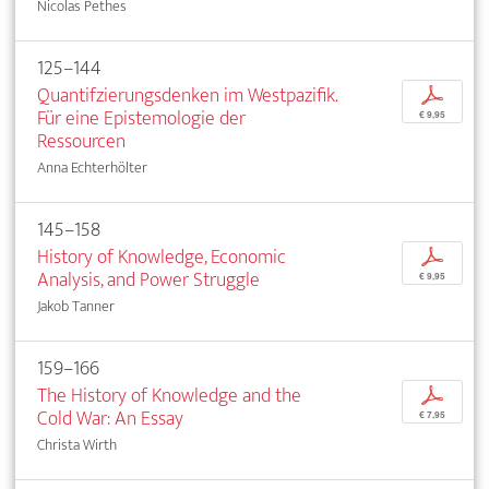
Nicolas Pethes
125–144
Quantifzierungsdenken im Westpazifik.
p
Für eine Epistemologie der
€ 9,95
Ressourcen
Anna Echterhölter
145–158
History of Knowledge, Economic
p
Analysis, and Power Struggle
€ 9,95
Jakob Tanner
159–166
The History of Knowledge and the
p
Cold War: An Essay
€ 7,95
Christa Wirth