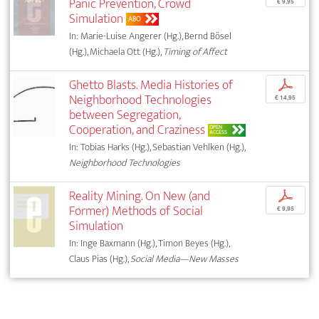
Panic Prevention, Crowd
€ 9,95
Simulation
ABO
In: Marie-Luise Angerer (Hg.), Bernd Bösel
(Hg.), Michaela Ott (Hg.),
Timing of Affect
Ghetto Blasts. Media Histories of
p
Neighborhood Technologies
€ 14,95
between Segregation,
Cooperation, and Craziness
OPEN
ACCESS
In: Tobias Harks (Hg.), Sebastian Vehlken (Hg.),
Neighborhood Technologies
Reality Mining. On New (and
p
Former) Methods of Social
€ 9,95
Simulation
In: Inge Baxmann (Hg.), Timon Beyes (Hg.),
Claus Pias (Hg.),
Social Media—New Masses