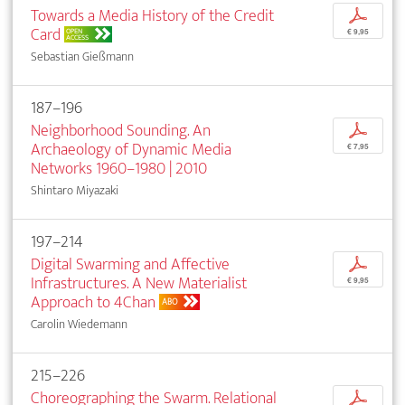
Towards a Media History of the Credit
p
Card
OPEN
€ 9,95
ACCESS
Sebastian Gießmann
187–196
Neighborhood Sounding. An
p
Archaeology of Dynamic Media
€ 7,95
Networks 1960–1980 | 2010
Shintaro Miyazaki
197–214
Digital Swarming and Affective
p
Infrastructures. A New Materialist
€ 9,95
Approach to 4Chan
ABO
Carolin Wiedemann
215–226
Choreographing the Swarm. Relational
p