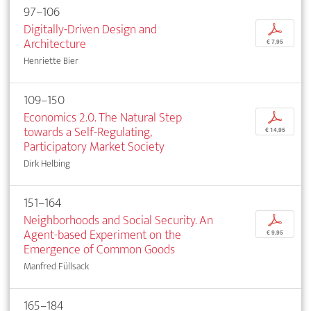
97–106
Digitally-Driven Design and
p
Architecture
€ 7,95
Henriette Bier
109–150
Economics 2.0. The Natural Step
p
towards a Self-Regulating,
€ 14,95
Participatory Market Society
Dirk Helbing
151–164
Neighborhoods and Social Security. An
p
Agent-based Experiment on the
€ 9,95
Emergence of Common Goods
Manfred Füllsack
165–184