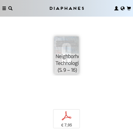
Diaphanes
Neighborhood
Technologies
(S. 9 – 16)
p
€ 7,95