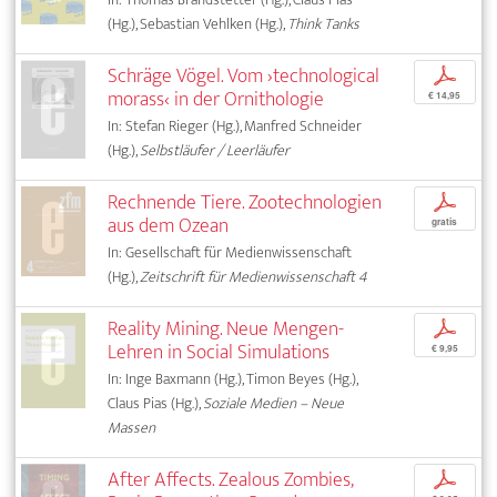
(Hg.), Sebastian Vehlken (Hg.),
Think Tanks
Schräge Vögel. Vom ›technological
p
morass‹ in der Ornithologie
€ 14,95
In: Stefan Rieger (Hg.), Manfred Schneider
(Hg.),
Selbstläufer / Leerläufer
Rechnende Tiere. Zootechnologien
p
aus dem Ozean
gratis
In: Gesellschaft für Medienwissenschaft
(Hg.),
Zeitschrift für Medienwissenschaft 4
Reality Mining. Neue Mengen-
p
Lehren in Social Simulations
€ 9,95
In: Inge Baxmann (Hg.), Timon Beyes (Hg.),
Claus Pias (Hg.),
Soziale Medien – Neue
Massen
After Affects. Zealous Zombies,
p