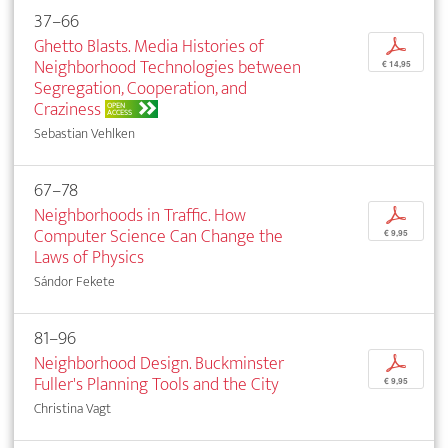
37–66
Ghetto Blasts. Media Histories of
p
Neighborhood Technologies between
€ 14,95
Segregation, Cooperation, and
Craziness
OPEN
ACCESS
Sebastian Vehlken
67–78
Neighborhoods in Traffic. How
p
Computer Science Can Change the
€ 9,95
Laws of Physics
Sándor Fekete
81–96
Neighborhood Design. Buckminster
p
Fuller's Planning Tools and the City
€ 9,95
Christina Vagt