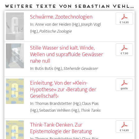
Weitere Texte von Sebastian Vehlken bei DIAPHANES
Schwärme. Zootechnologien
p
€ 14,95
In: Anne von der Heiden (Hg.), Joseph Vogl
(Hg.),
Politische Zoologie
Stille Wasser sind kalt. Winde,
p
Wellen und suprafluide Gewässer
€ 7,95
nahe null
In: Butis Butis (Hg.),
Stehende Gewässer
Einleitung. Von der »Klein-
p
Hypothese« zur ›Beratung der
gratis
Gesellschaft‹
In: Thomas Brandstetter (Hg.), Claus Pias
(Hg.), Sebastian Vehlken (Hg.),
Think Tanks
Think-Tank-Denken. Zur
p
Epistemologie der Beratung
€ 14,95
In: Thomas Brandstetter (Hg.), Claus Pias