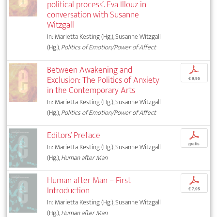
political process’. Eva Illouz in
conversation with Susanne
Witzgall
In: Marietta Kesting (Hg.), Susanne Witzgall
(Hg.),
Politics of Emotion/Power of Affect
Between Awakening and
p
Exclusion: The Politics of Anxiety
€ 9,95
in the Contemporary Arts
In: Marietta Kesting (Hg.), Susanne Witzgall
(Hg.),
Politics of Emotion/Power of Affect
Editors’ Preface
p
gratis
In: Marietta Kesting (Hg.), Susanne Witzgall
(Hg.),
Human after Man
Human after Man – First
p
Introduction
€ 7,95
In: Marietta Kesting (Hg.), Susanne Witzgall
(Hg.),
Human after Man