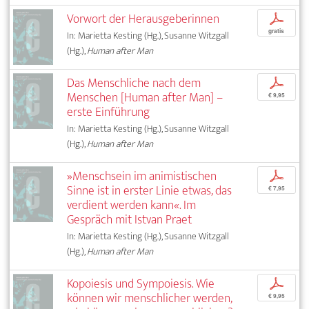
Vorwort der Herausgeberinnen
p
gratis
In: Marietta Kesting (Hg.), Susanne Witzgall
(Hg.),
Human after Man
Das Menschliche nach dem
p
Menschen [Human after Man] –
€ 9,95
erste Einführung
In: Marietta Kesting (Hg.), Susanne Witzgall
(Hg.),
Human after Man
»Menschsein im animistischen
p
Sinne ist in erster Linie etwas, das
€ 7,95
verdient werden kann«. Im
Gespräch mit Istvan Praet
In: Marietta Kesting (Hg.), Susanne Witzgall
(Hg.),
Human after Man
Kopoiesis und Sympoiesis. Wie
p
können wir menschlicher werden,
€ 9,95