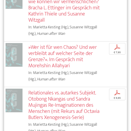
wie können wir vermenschlichen?
Bracha L. Ettinger im Gespräch mit
Kathrin Thiele und Susanne
Witzgall
In: Marietta Kesting (Hg.), Susanne Witzgall
(Hg.),
Human after Man
»Wer ist für wen Chaos? Und wer
p
verbleibt auf welcher Seite der
€ 7,95
Grenze?«. Im Gespräch mit
Morehshin Allahyari
In: Marietta Kesting (Hg.), Susanne Witzgall
(Hg.),
Human after Man
Relationales vs. autarkes Subjekt.
p
Otobong Nkangas und Sandra
€ 9,95
Mujingas Re-Imaginationen des
Menschen (mit Rekurs auf Octavia
Butlers Xenogenesis-Serie)
In: Marietta Kesting (Hg.), Susanne Witzgall
(Hg.),
Human after Man