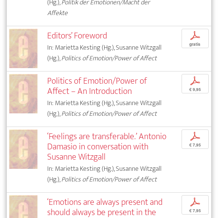
(Hg.),
Politik der Emotionen/Macht der
Affekte
Editors’ Foreword
p
gratis
In: Marietta Kesting (Hg.), Susanne Witzgall
(Hg.),
Politics of Emotion/Power of Affect
Politics of Emotion/Power of
p
Affect – An Introduction
€ 9,95
In: Marietta Kesting (Hg.), Susanne Witzgall
(Hg.),
Politics of Emotion/Power of Affect
‘Feelings are transferable.’ Antonio
p
Damasio in conversation with
€ 7,95
Susanne Witzgall
In: Marietta Kesting (Hg.), Susanne Witzgall
(Hg.),
Politics of Emotion/Power of Affect
‘Emotions are always present and
p
should always be present in the
€ 7,95