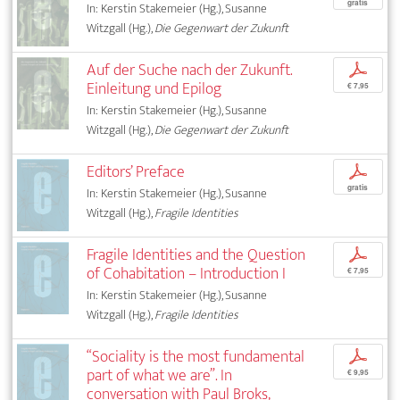
gratis
In: Kerstin Stakemeier (Hg.), Susanne
Witzgall (Hg.),
Die Gegenwart der Zukunft
Auf der Suche nach der Zukunft.
p
Einleitung und Epilog
€ 7,95
In: Kerstin Stakemeier (Hg.), Susanne
Witzgall (Hg.),
Die Gegenwart der Zukunft
Editors’ Preface
p
gratis
In: Kerstin Stakemeier (Hg.), Susanne
Witzgall (Hg.),
Fragile Identities
Fragile Identities and the Question
p
of Cohabitation – Introduction I
€ 7,95
In: Kerstin Stakemeier (Hg.), Susanne
Witzgall (Hg.),
Fragile Identities
“Sociality is the most fundamental
p
part of what we are”. In
€ 9,95
conversation with Paul Broks,