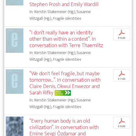
Stephen Frosh and Emily Wardill
In: Kerstin Stakemeier (Hg.), Susanne
Witzgall (Hg.),
Fragile Identities
“I don’t really have an identity
p
other than within a context”. In
€ 9,95
conversation with Terre Thaemlitz
In: Kerstin Stakemeier (Hg.), Susanne
Witzgall (Hg.),
Fragile Identities
“We don't feel fragile, but maybe
p
tomorrow...”. In conversation with
€ 7,95
Claire Denis, Okwui Enwezor and
Sarah Rifky
OPEN
ACCESS
In: Kerstin Stakemeier (Hg.), Susanne
Witzgall (Hg.),
Fragile Identities
“Every human body is an old
p
civilization”. In conversation with
€ 9,95
Emine Sevgi Özdamar and