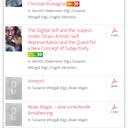
Christian Kravagna
ABO
In: Kerstin Stakemeier (Hg.), Susanne
Witzgall (Hg.),
Fragile Identities
The Digital Self and the Subject
p
Under Strain. Artistic Self-
€ 9,95
Representation and the Quest for
a New Concept of Subjectivity
OPEN
ACCESS
In: Kerstin Stakemeier (Hg.), Susanne
Witzgall (Hg.),
Fragile Identities
Vorwort
p
gratis
In: Susanne Witzgall (Hg.),
Reale Magie
Reale Magie – eine einleitende
p
Annäherung
€ 9,95
In: Susanne Witzgall (Hg.),
Reale Magie