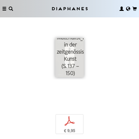
Diaphanes
Neue
Materialist_innen
in der
zeitgenössischen
Kunst
(S. 137 –
150)
p
€ 9,95