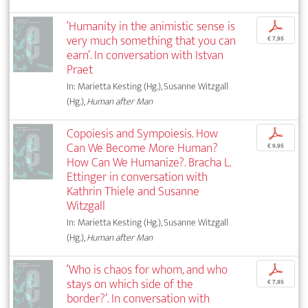
‘Humanity in the animistic sense is
p
very much something that you can
€ 7,95
earn’. In conversation with Istvan
Praet
In: Marietta Kesting (Hg.), Susanne Witzgall
(Hg.),
Human after Man
Copoiesis and Sympoiesis. How
p
Can We Become More Human?
€ 9,95
How Can We Humanize?. Bracha L.
Ettinger in conversation with
Kathrin Thiele and Susanne
Witzgall
In: Marietta Kesting (Hg.), Susanne Witzgall
(Hg.),
Human after Man
‘Who is chaos for whom, and who
p
stays on which side of the
€ 7,95
border?’. In conversation with