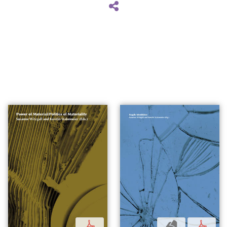
p
b
p