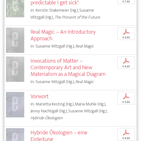
predictable I get sick"
€ 7,95
In: Kerstin Stakemeier (Hg.), Susanne
Witzgall (Hg.),
The Present of the Future
Real Magic – An Introductory
p
Approach
€ 9,95
In: Susanne Witzgall (Hg.),
Real Magic
Invocations of Matter –
p
Contemporary Art and New
€ 9,95
Materialism as a Magical Diagram
In: Susanne Witzgall (Hg.),
Real Magic
Vorwort
p
€ 5,95
In: Marietta Kesting (Hg.), Maria Muhle (Hg.),
Jenny Nachtigall (Hg.), Susanne Witzgall (Hg.),
Hybride Ökologien
Hybride Ökologien – eine
p
Einleitung
€ 9,95