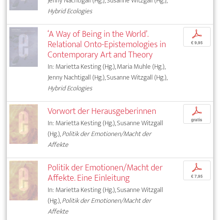
Jenny Nachtigall (Hg.), Susanne Witzgall (Hg.),
Hybrid Ecologies
‘A Way of Being in the World’.
p
Relational Onto-Epistemologies in
€ 9,95
Contemporary Art and Theory
In: Marietta Kesting (Hg.), Maria Muhle (Hg.),
Jenny Nachtigall (Hg.), Susanne Witzgall (Hg.),
Hybrid Ecologies
Vorwort der Herausgeberinnen
p
gratis
In: Marietta Kesting (Hg.), Susanne Witzgall
(Hg.),
Politik der Emotionen/Macht der
Affekte
Politik der Emotionen/Macht der
p
Affekte. Eine Einleitung
€ 7,95
In: Marietta Kesting (Hg.), Susanne Witzgall
(Hg.),
Politik der Emotionen/Macht der
Affekte