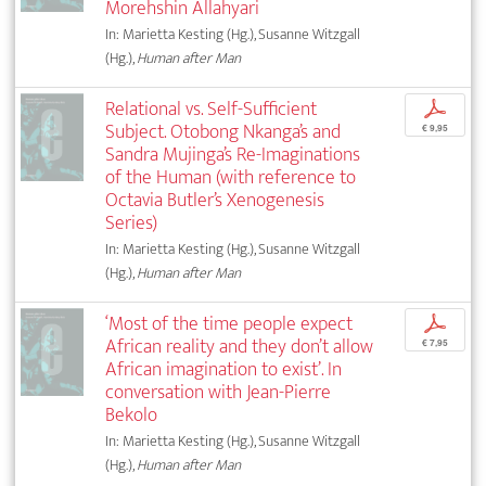
Morehshin Allahyari
In: Marietta Kesting (Hg.), Susanne Witzgall
(Hg.),
Human after Man
Relational vs. Self-Sufficient
p
Subject. Otobong Nkanga’s and
€ 9,95
Sandra Mujinga’s Re-Imaginations
of the Human (with reference to
Octavia Butler’s Xenogenesis
Series)
In: Marietta Kesting (Hg.), Susanne Witzgall
(Hg.),
Human after Man
‘Most of the time people expect
p
African reality and they don’t allow
€ 7,95
African imagination to exist’. In
conversation with Jean-Pierre
Bekolo
In: Marietta Kesting (Hg.), Susanne Witzgall
(Hg.),
Human after Man