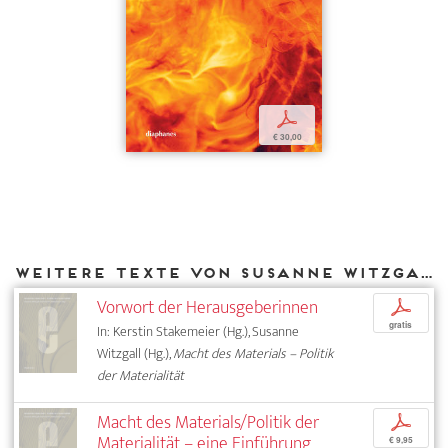
p
€ 30,00
Weitere Texte von Susanne Witzgall bei DIAPHANES
Vorwort der Herausgeberinnen
p
gratis
In: Kerstin Stakemeier (Hg.), Susanne
Witzgall (Hg.),
Macht des Materials – Politik
der Materialität
Macht des Materials/Politik der
p
Materialität – eine Einführung
€ 9,95