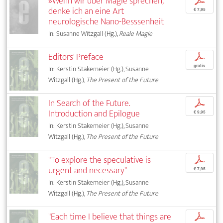
»Wenn wir über Magie sprechen,
p
denke ich an eine Art
€ 7,95
neurologische Nano-Besssenheit
In: Susanne Witzgall (Hg.),
Reale Magie
Editors' Preface
p
gratis
In: Kerstin Stakemeier (Hg.), Susanne
Witzgall (Hg.),
The Present of the Future
In Search of the Future.
p
Introduction and Epilogue
€ 9,95
In: Kerstin Stakemeier (Hg.), Susanne
Witzgall (Hg.),
The Present of the Future
"To explore the speculative is
p
urgent and necessary"
€ 7,95
In: Kerstin Stakemeier (Hg.), Susanne
Witzgall (Hg.),
The Present of the Future
"Each time I believe that things are
p