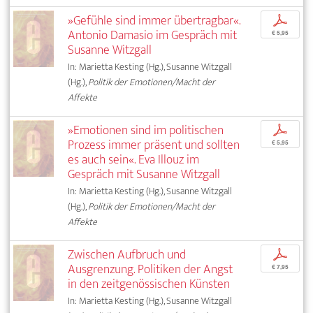
»Gefühle sind immer übertragbar«.
p
Antonio Damasio im Gespräch mit
€ 5,95
Susanne Witzgall
In: Marietta Kesting (Hg.), Susanne Witzgall
(Hg.),
Politik der Emotionen/Macht der
Affekte
»Emotionen sind im politischen
p
Prozess immer präsent und sollten
€ 5,95
es auch sein«. Eva Illouz im
Gespräch mit Susanne Witzgall
In: Marietta Kesting (Hg.), Susanne Witzgall
(Hg.),
Politik der Emotionen/Macht der
Affekte
Zwischen Aufbruch und
p
Ausgrenzung. Politiken der Angst
€ 7,95
in den zeitgenössischen Künsten
In: Marietta Kesting (Hg.), Susanne Witzgall