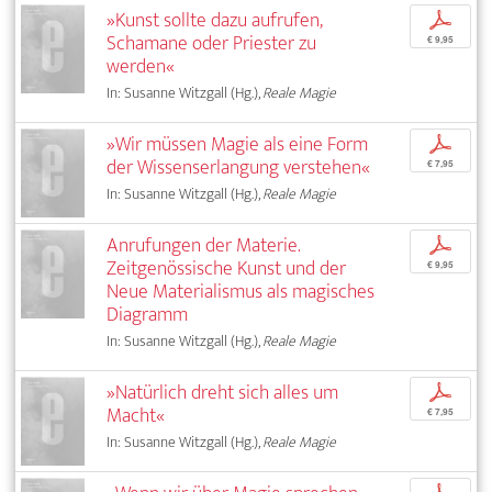
»Kunst sollte dazu aufrufen,
p
Schamane oder Priester zu
€ 9,95
werden«
In: Susanne Witzgall (Hg.),
Reale Magie
»Wir müssen Magie als eine Form
p
der Wissenserlangung verstehen«
€ 7,95
In: Susanne Witzgall (Hg.),
Reale Magie
Anrufungen der Materie.
p
Zeitgenössische Kunst und der
€ 9,95
Neue Materialismus als magisches
Diagramm
In: Susanne Witzgall (Hg.),
Reale Magie
»Natürlich dreht sich alles um
p
Macht«
€ 7,95
In: Susanne Witzgall (Hg.),
Reale Magie