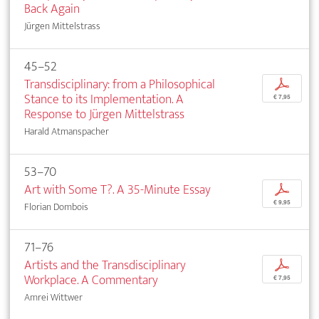
Back Again
Jürgen Mittelstrass
45–52
Transdisciplinary: from a Philosophical
p
Stance to its Implementation. A
€ 7,95
Response to Jürgen Mittelstrass
Harald Atmanspacher
53–70
Art with Some T?. A 35-Minute Essay
p
€ 9,95
Florian Dombois
71–76
Artists and the Transdisciplinary
p
Workplace. A Commentary
€ 7,95
Amrei Wittwer