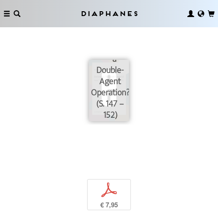
Diaphanes
Transdisciplinarity
—a
Double-
Agent
Operation?
(S. 147 –
152)
p
€ 7,95