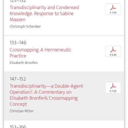
125–132
Transdisciplinarity and Condensed
p
Knowledge. Response to Sabine
€ 7,95
Maasen
Christoph Schenker
133–146
Crossmapping. A Hermeneutic
p
Practice
€ 9,95
Elisabeth Bronfen
147–152
Transdisciplinarity—a Double-Agent
p
Operation?. A Commentary on
€ 7,95
Elisabeth Bronfen’s Crossmapping
Concept
Christian Ritter
153–166