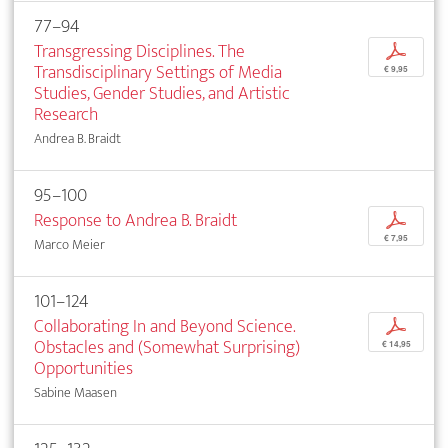
77–94
Transgressing Disciplines. The
p
Transdisciplinary Settings of Media
€ 9,95
Studies, Gender Studies, and Artistic
Research
Andrea B. Braidt
95–100
Response to Andrea B. Braidt
p
€ 7,95
Marco Meier
101–124
Collaborating In and Beyond Science.
p
Obstacles and (Somewhat Surprising)
€ 14,95
Opportunities
Sabine Maasen