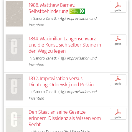
1988. Matthew Barney.
p
Selbstbehinderung
OPEN
gratis
ACCESS
In: Sandro Zanetti (Hg.),
Improvisation und
Invention
1834. Maximilian Langenschwarz
p
und die Kunst, sich selber Steine in
gratis
den Weg zu legen
In: Sandro Zanetti (Hg.),
Improvisation und
Invention
1832. Improvisation versus
p
Dichtung. Odoevskij und Puškin
gratis
In: Sandro Zanetti (Hg.),
Improvisation und
Invention
Den Staat an seine Gesetze
p
erinnern. Dissidenz als Wissen vom
gratis
Recht
In: Monika Dommann (Hg.), Kijan Malte