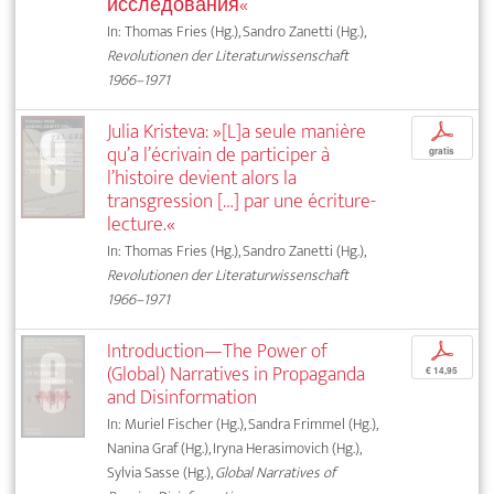
исследования«
In: Thomas Fries (Hg.), Sandro Zanetti (Hg.),
Revolutionen der Literaturwissenschaft
1966–1971
Julia Kristeva: »[L]a seule manière
p
qu’a l’écrivain de participer à
gratis
l’histoire devient alors la
transgression […] par une écriture-
lecture.«
In: Thomas Fries (Hg.), Sandro Zanetti (Hg.),
Revolutionen der Literaturwissenschaft
1966–1971
Introduction—The Power of
p
(Global) Narratives in Propaganda
€ 14,95
and Disinformation
In: Muriel Fischer (Hg.), Sandra Frimmel (Hg.),
Nanina Graf (Hg.), Iryna Herasimovich (Hg.),
Sylvia Sasse (Hg.),
Global Narratives of