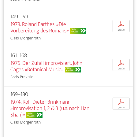
149–159
1978. Roland Barthes. »Die
p
Vorbereitung des Romans«
OPEN
gratis
ACCESS
Claas Morgenroth
161–168
1975. Der Zufall improvisiert. John
p
Cages »Botanical Music«
OPEN
gratis
ACCESS
Boris Previsic
169–180
1974. Rolf Dieter Brinkmann.
p
»Improvisation 1, 2 & 3 (u.a. nach Han
gratis
Shan)«
OPEN
ACCESS
Claas Morgenroth