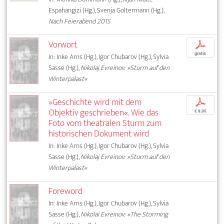
Espahangizi (Hg.), Svenja Goltermann (Hg.),
Nach Feierabend 2015
Vorwort
p
gratis
In: Inke Arns (Hg.), Igor Chubarov (Hg.), Sylvia
Sasse (Hg.),
Nikolaj Evreinov: »Sturm auf den
Winterpalast«
»Geschichte wird mit dem
p
Objektiv geschrieben«. Wie das
€ 9,95
Foto vom theatralen Sturm zum
historischen Dokument wird
In: Inke Arns (Hg.), Igor Chubarov (Hg.), Sylvia
Sasse (Hg.),
Nikolaj Evreinov: »Sturm auf den
Winterpalast«
Foreword
In: Inke Arns (Hg.), Igor Chubarov (Hg.), Sylvia
Sasse (Hg.),
Nikolai Evreinov: »The Storming