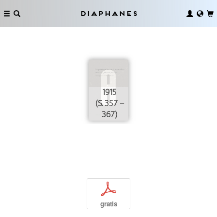
Diaphanes
1915
(S. 357 –
367)
p
gratis