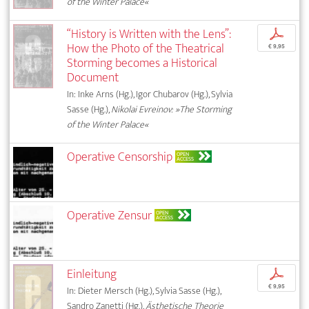
of the Winter Palace«
“History is Written with the Lens”:
p
How the Photo of the Theatrical
€ 9,95
Storming becomes a Historical
Document
In: Inke Arns (Hg.), Igor Chubarov (Hg.), Sylvia
Sasse (Hg.),
Nikolai Evreinov: »The Storming
of the Winter Palace«
Operative Censorship
OPEN
ACCESS
Operative Zensur
OPEN
ACCESS
Einleitung
p
€ 9,95
In: Dieter Mersch (Hg.), Sylvia Sasse (Hg.),
Sandro Zanetti (Hg.),
Ästhetische Theorie