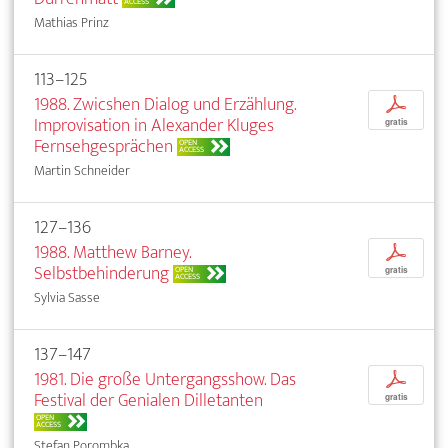
ACCESS
Mathias Prinz
113–125
1988. Zwicshen Dialog und Erzählung.
p
Improvisation in Alexander Kluges
gratis
Fernsehgesprächen
OPEN
ACCESS
Martin Schneider
127–136
1988. Matthew Barney.
p
Selbstbehinderung
OPEN
gratis
ACCESS
Sylvia Sasse
137–147
1981. Die große Untergangsshow. Das
p
Festival der Genialen Dilletanten
gratis
OPEN
ACCESS
Stefan Porombka