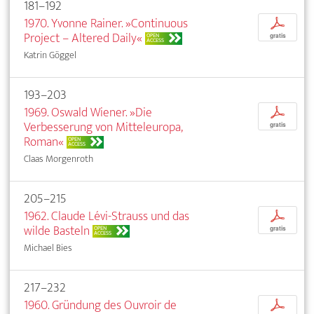
181–192
1970. Yvonne Rainer. »Continuous
p
Project – Altered Daily«
OPEN
gratis
ACCESS
Katrin Göggel
193–203
1969. Oswald Wiener. »Die
p
Verbesserung von Mitteleuropa,
gratis
Roman«
OPEN
ACCESS
Claas Morgenroth
205–215
1962. Claude Lévi-Strauss und das
p
wilde Basteln
OPEN
gratis
ACCESS
Michael Bies
217–232
1960. Gründung des Ouvroir de
p