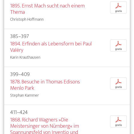
1895. Ernst Mach sucht nach einem
p
Thema
gratis
Christoph Hoffmann
385–397
1894. Erfinden als Lebensform bei Paul
p
Valéry
gratis
Karin Krauthausen
399–409
1878. Besuche in Thomas Edisons
p
Menlo Park
gratis
Stephan Kammer
411–424
1868. Richard Wagners »Die
p
Meistersinger von Nürnberg« im
gratis
Spannungsfeld von Inventio und