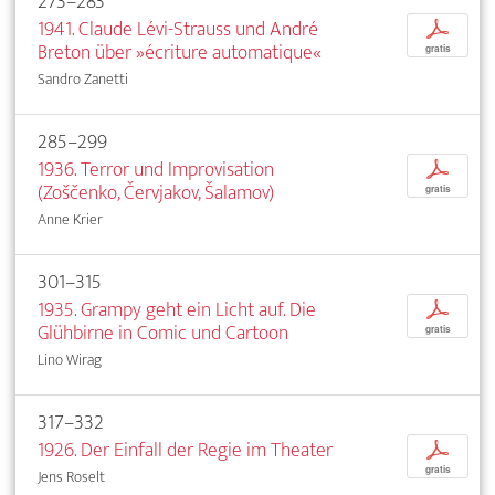
273–283
1941. Claude Lévi-Strauss und André
p
Breton über »écriture automatique«
gratis
Sandro Zanetti
285–299
1936. Terror und Improvisation
p
(Zoščenko, Červjakov, Šalamov)
gratis
Anne Krier
301–315
1935. Grampy geht ein Licht auf. Die
p
Glühbirne in Comic und Cartoon
gratis
Lino Wirag
317–332
1926. Der Einfall der Regie im Theater
p
gratis
Jens Roselt