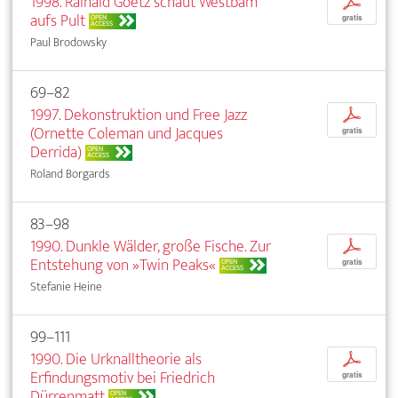
1998. Rainald Goetz schaut Westbam
p
aufs Pult
OPEN
gratis
ACCESS
Paul Brodowsky
69–82
1997. Dekonstruktion und Free Jazz
p
(Ornette Coleman und Jacques
gratis
Derrida)
OPEN
ACCESS
Roland Borgards
83–98
1990. Dunkle Wälder, große Fische. Zur
p
Entstehung von »Twin Peaks«
OPEN
gratis
ACCESS
Stefanie Heine
99–111
1990. Die Urknalltheorie als
p
Erfindungsmotiv bei Friedrich
gratis
Dürrenmatt
OPEN