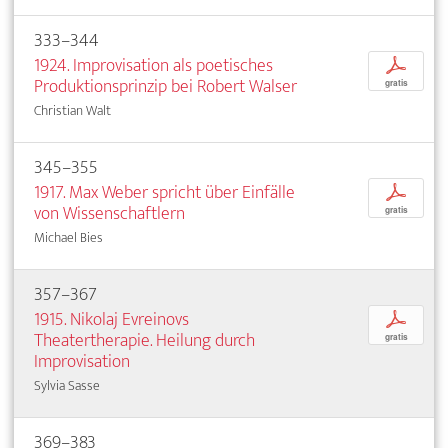
333–344
1924. Improvisation als poetisches
p
Produktionsprinzip bei Robert Walser
gratis
Christian Walt
345–355
1917. Max Weber spricht über Einfälle
p
von Wissenschaftlern
gratis
Michael Bies
357–367
1915. Nikolaj Evreinovs
p
Theatertherapie. Heilung durch
gratis
Improvisation
Sylvia Sasse
369–383