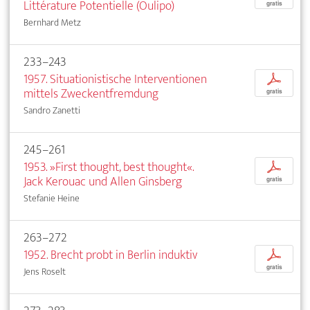
Littérature Potentielle (Oulipo)
gratis
Bernhard Metz
233–243
1957. Situationistische Interventionen
p
mittels Zweckentfremdung
gratis
Sandro Zanetti
245–261
1953. »First thought, best thought«.
p
Jack Kerouac und Allen Ginsberg
gratis
Stefanie Heine
263–272
1952. Brecht probt in Berlin induktiv
p
gratis
Jens Roselt