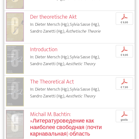
Der theoretische Akt
p
€ 9,95
In: Dieter Mersch (Hg.), Sylvia Sasse (Hg.),
Sandro Zanetti (Hg.),
Ästhetische Theorie
Introduction
p
€ 9,95
In: Dieter Mersch (Hg.), Sylvia Sasse (Hg.),
Sandro Zanetti (Hg.),
Aesthetic Theory
The Theoretical Act
p
€ 7,95
In: Dieter Mersch (Hg.), Sylvia Sasse (Hg.),
Sandro Zanetti (Hg.),
Aesthetic Theory
Michail M. Bachtin:
p
»Литературоведение как
gratis
наиболее свободная (почти
карнавальная) область