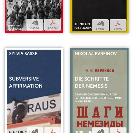
b
p
b
p
€ 30,00
€ 30,00
€ 40,00
€ 40,00
b
p
b
p