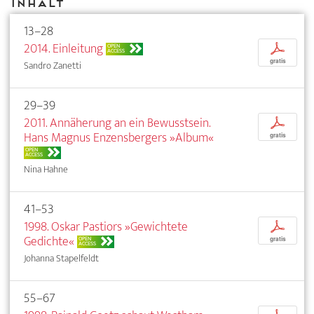
Inhalt
13–28
2014. Einleitung
p
OPEN
ACCESS
gratis
Sandro Zanetti
29–39
2011. Annäherung an ein Bewusstsein.
p
Hans Magnus Enzensbergers »Album«
gratis
OPEN
ACCESS
Nina Hahne
41–53
1998. Oskar Pastiors »Gewichtete
p
Gedichte«
OPEN
gratis
ACCESS
Johanna Stapelfeldt
55–67