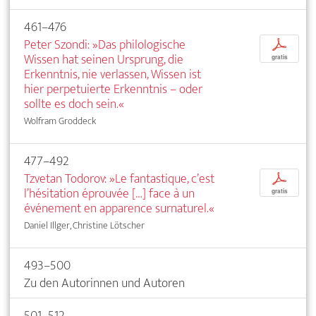
461–476
Peter Szondi: »Das philologische
p
Wissen hat seinen Ursprung, die
gratis
Erkenntnis, nie verlassen, Wissen ist
hier perpetuierte Erkenntnis – oder
sollte es doch sein.«
Wolfram Groddeck
477–492
Tzvetan Todorov: »Le fantastique, c’est
p
l’hésitation éprouvée […] face à un
gratis
événement en apparence surnaturel.«
Daniel Illger, Christine Lötscher
493–500
Zu den Autorinnen und Autoren
501–512