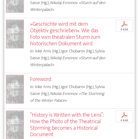
Sasse (Hg.),
Nikolaj Evreinov: »Sturm auf den
Winterpalast«
»Geschichte wird mit dem
p
Objektiv geschrieben«. Wie das
€ 9,95
Foto vom theatralen Sturm zum
historischen Dokument wird
In: Inke Arns (Hg.), Igor Chubarov (Hg.), Sylvia
Sasse (Hg.),
Nikolaj Evreinov: »Sturm auf den
Winterpalast«
Foreword
In: Inke Arns (Hg.), Igor Chubarov (Hg.), Sylvia
Sasse (Hg.),
Nikolai Evreinov: »The Storming
of the Winter Palace«
“History is Written with the Lens”:
p
How the Photo of the Theatrical
€ 9,95
Storming becomes a Historical
Document