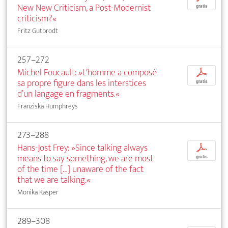
New New Criticism, a Post-Modernist
gratis
criticism?«
Fritz Gutbrodt
257–272
Michel Foucault: »L’homme a composé
p
sa propre figure dans les interstices
gratis
d’un langage en fragments.«
Franziska Humphreys
273–288
Hans-Jost Frey: »Since talking always
p
means to say something, we are most
gratis
of the time […] unaware of the fact
that we are talking.«
Monika Kasper
289–308