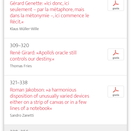
Gérard Genette: »Ici donc, ici
p
seulement – par la métaphore, mais
gratis
dans la métonymie –, ici commence le
Récit.«
Klaus Müller-Wille
309–320
René Girard: »Apollo’s oracle still
p
controls our destiny.«
gratis
Thomas Fries
321–338
Roman Jakobson: »a harmonious
p
disposition of unusually varied devices
gratis
either on a strip of canvas or in a few
lines of a notebook«
Sandro Zanetti