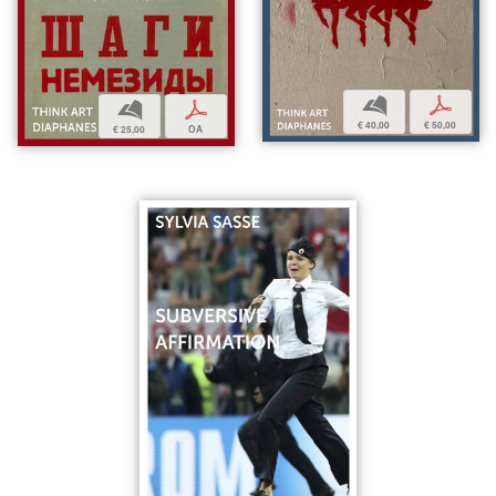
b
p
b
p
€ 40,00
€ 50,00
€ 25,00
OA