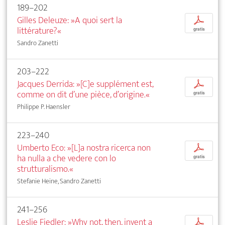
189–202
Gilles Deleuze: »A quoi sert la
p
littérature?«
gratis
Sandro Zanetti
203–222
Jacques Derrida: »[C]e supplément est,
p
comme on dit d’une pièce, d’origine.«
gratis
Philippe P. Haensler
223–240
Umberto Eco: »[L]a nostra ricerca non
p
ha nulla a che vedere con lo
gratis
strutturalismo.«
Stefanie Heine, Sandro Zanetti
241–256
Leslie Fiedler: »Why not, then, invent a
p