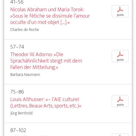
41–56
Nicolas Abraham und Maria Torok:
p
»Sous le fétiche se dissimule l’amour
gratis
occulte d’un mot-objet […].«
Charles de Roche
57–74
Theodor W. Adorno: »Die
p
Sprachähnlichkeit steigt mit dem
gratis
Fallen der Mitteilung.«
Barbara Naumann
75–86
Louis Althusser: »– l’AIE culturel
p
(Lettres, Beaux-Arts, sports, etc.)«
gratis
Jürg Berthold
87–102