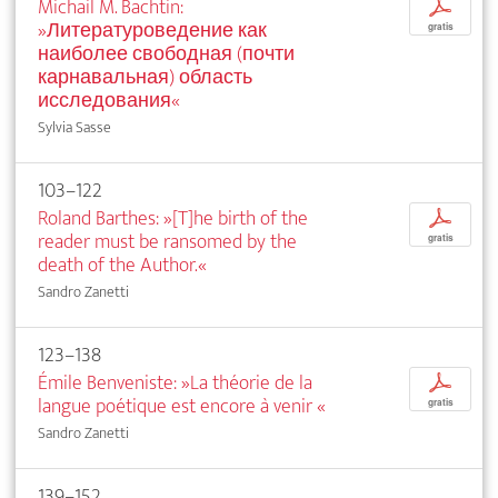
Michail M. Bachtin:
p
»Литературоведение как
gratis
наиболее свободная (почти
карнавальная) область
исследования«
Sylvia Sasse
103–122
Roland Barthes: »[T]he birth of the
p
reader must be ransomed by the
gratis
death of the Author.«
Sandro Zanetti
123–138
Émile Benveniste: »La théorie de la
p
langue poétique est encore à venir
«
gratis
Sandro Zanetti
139–152