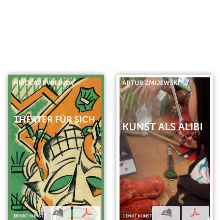
b
p
b
p