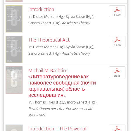
Introduction
p
€ 9,95
In: Dieter Mersch (Hg.), Sylvia Sasse (Hg.),
Sandro Zanetti (Hg.),
Aesthetic Theory
The Theoretical Act
p
€ 7,95
In: Dieter Mersch (Hg.), Sylvia Sasse (Hg.),
Sandro Zanetti (Hg.),
Aesthetic Theory
Michail M. Bachtin:
p
»Литературоведение как
gratis
наиболее свободная (почти
карнавальная) область
исследования«
In: Thomas Fries (Hg.), Sandro Zanetti (Hg.),
Revolutionen der Literaturwissenschaft
1966–1971
Introduction—The Power of
p