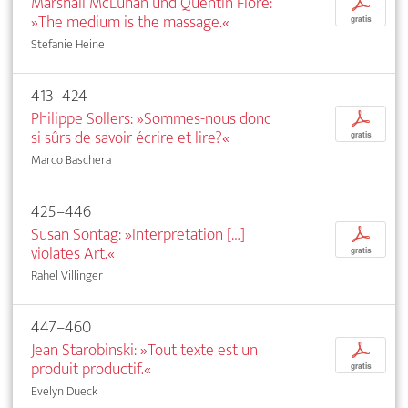
Marshall McLuhan und Quentin Fiore:
p
»The medium is the massage.«
gratis
Stefanie Heine
413–424
Philippe Sollers: »Sommes-nous donc
p
si sûrs de savoir écrire et lire?«
gratis
Marco Baschera
425–446
Susan Sontag: »Interpretation […]
p
violates Art.«
gratis
Rahel Villinger
447–460
Jean Starobinski: »Tout texte est un
p
produit productif.«
gratis
Evelyn Dueck