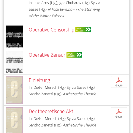
In: Inke Arns (Hg.), Igor Chubarov (Hg.), Sylvia
Sasse (Hg.),
Nikolai Evreinov: »The Storming
of the Winter Palace«
Operative Censorship
OPEN
ACCESS
Operative Zensur
OPEN
ACCESS
Einleitung
p
€ 9,95
In: Dieter Mersch (Hg.), Sylvia Sasse (Hg.),
Sandro Zanetti (Hg.),
Ästhetische Theorie
Der theoretische Akt
p
€ 9,95
In: Dieter Mersch (Hg.), Sylvia Sasse (Hg.),
Sandro Zanetti (Hg.),
Ästhetische Theorie