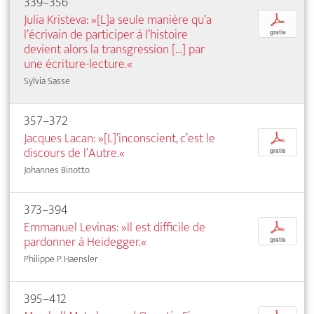
339–356
Julia Kristeva: »[L]a seule manière qu’a
p
l’écrivain de participer à l’histoire
gratis
devient alors la transgression […] par
une écriture-lecture.«
Sylvia Sasse
357–372
Jacques Lacan: »[L]’inconscient, c’est le
p
discours de l’Autre.«
gratis
Johannes Binotto
373–394
Emmanuel Levinas: »Il est difficile de
p
pardonner à Heidegger.«
gratis
Philippe P. Haensler
395–412