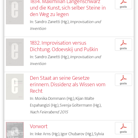
1834. Maximilian Langenschwarz
p
und die Kunst, sich selber Steine in
gratis
den Weg zu legen
In: Sandro Zanetti (Hg.),
Improvisation und
Invention
1832. Improvisation versus
p
Dichtung. Odoevskij und Puškin
gratis
In: Sandro Zanetti (Hg.),
Improvisation und
Invention
Den Staat an seine Gesetze
p
erinnern. Dissidenz als Wissen vom
gratis
Recht
In: Monika Dommann (Hg.), Kijan Malte
Espahangizi (Hg.), Svenja Goltermann (Hg.),
Nach Feierabend 2015
Vorwort
p
gratis
In: Inke Arns (Hg.), Igor Chubarov (Hg.), Sylvia