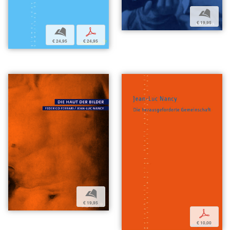
b
€ 19,95
b
p
€ 24,95
€ 24,95
b
€ 19,95
p
€ 10,00