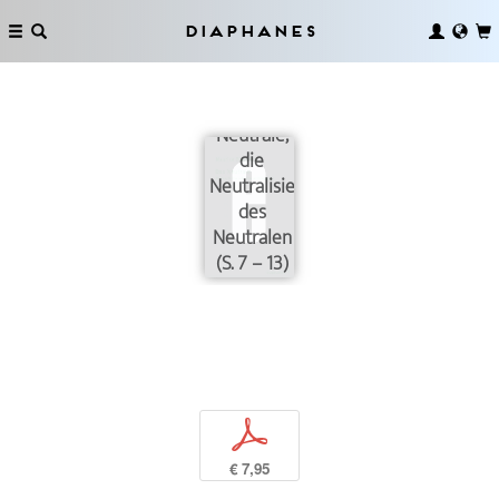
Diaphanes
Das
Neutrale,
die
Neutralisierung
des
Neutralen
(S. 7 – 13)
p
€ 7,95