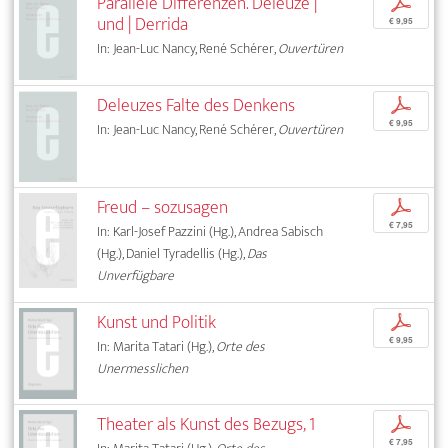
Parallele Differenzen. Deleuze |
p
und | Derrida
€ 9,95
In: Jean-Luc Nancy, René Schérer,
Ouvertüren
Deleuzes Falte des Denkens
p
€ 9,95
In: Jean-Luc Nancy, René Schérer,
Ouvertüren
Freud – sozusagen
p
€ 7,95
In: Karl-Josef Pazzini (Hg.), Andrea Sabisch
(Hg.), Daniel Tyradellis (Hg.),
Das
Unverfügbare
Kunst und Politik
p
€ 9,95
In: Marita Tatari (Hg.),
Orte des
Unermesslichen
Theater als Kunst des Bezugs, 1
p
€ 7,95