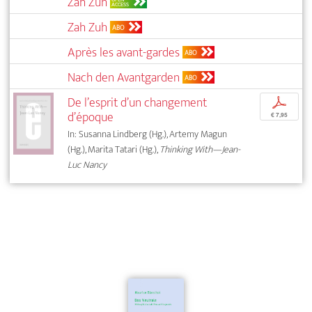
Zah Zuh
ACCESS
Zah Zuh
ABO
Après les avant-gardes
ABO
Nach den Avantgarden
ABO
De l’esprit d’un changement
p
d’époque
€ 7,95
In: Susanna Lindberg (Hg.), Artemy Magun
(Hg.), Marita Tatari (Hg.),
Thinking With—Jean-
Luc Nancy