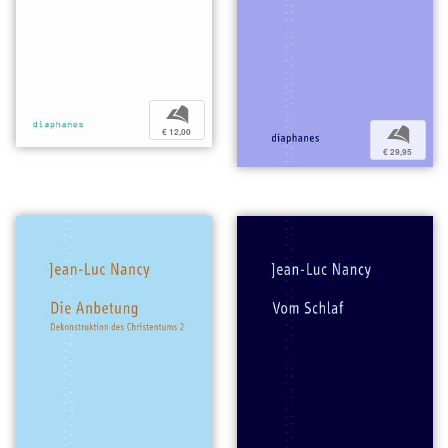
b
b
€ 12,00
€ 29,95