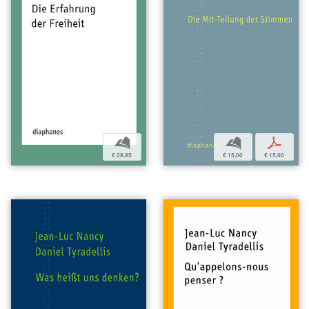
b
b
p
€ 29,95
€ 15,00
€ 15,00