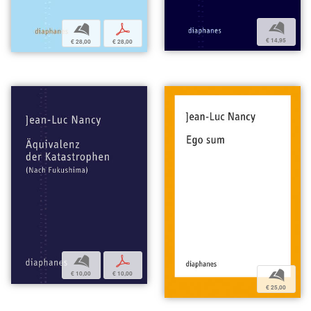
b
b
p
€ 14,95
€ 28,00
€ 28,00
b
p
b
€ 10,00
€ 10,00
€ 25,00