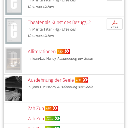
In: Marita Tatari (Hg.),
Orte des
Unermesslichen
Theater als Kunst des Bezugs, 2
p
€ 7,95
In: Marita Tatari (Hg.),
Orte des
Unermesslichen
Alliterationen
ABO
In: Jean-Luc Nancy,
Ausdehnung der Seele
Ausdehnung der Seele
ABO
In: Jean-Luc Nancy,
Ausdehnung der Seele
Zah Zuh
ABO
Zah Zuh
OPEN
ACCESS
OPEN