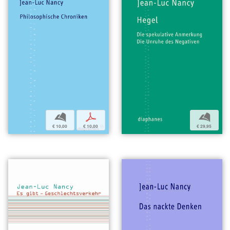
b
p
b
€ 10,00
€ 10,00
€ 29,95