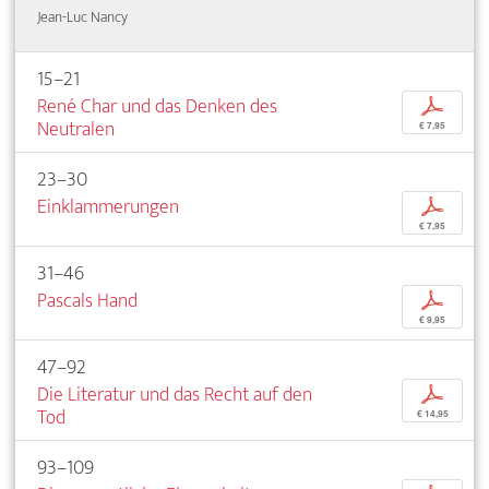
Jean-Luc Nancy
15–21
René Char und das Denken des
p
Neutralen
€ 7,95
23–30
Einklammerungen
p
€ 7,95
31–46
Pascals Hand
p
€ 9,95
47–92
Die Literatur und das Recht auf den
p
Tod
€ 14,95
93–109