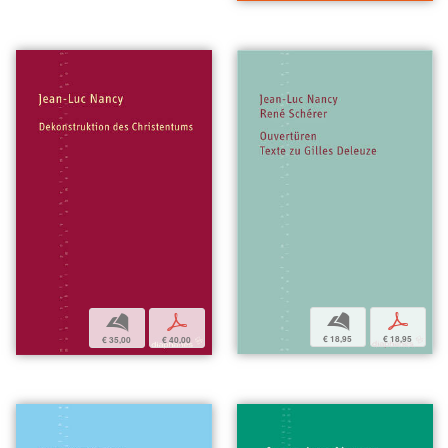
b
p
b
p
€ 18,95
€ 18,95
€ 35,00
€ 40,00