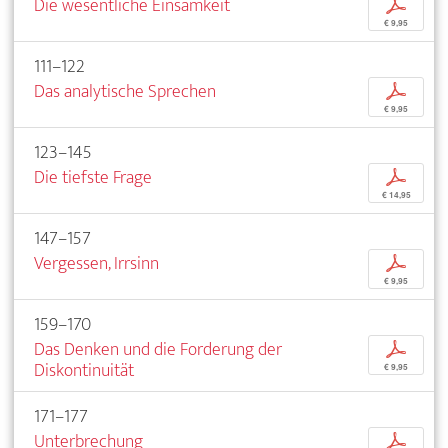
Die wesentliche Einsamkeit
p
€ 9,95
111–122
Das analytische Sprechen
p
€ 9,95
123–145
Die tiefste Frage
p
€ 14,95
147–157
Vergessen, Irrsinn
p
€ 9,95
159–170
Das Denken und die Forderung der
p
Diskontinuität
€ 9,95
171–177
Unterbrechung
p