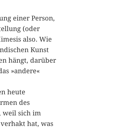
lung einer Person,
tellung (oder
imesis also. Wie
ändischen Kunst
en hängt, darüber
 das »andere«
en heute
ormen des
 weil sich im
 verhakt hat, was