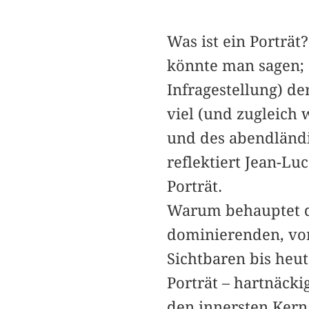
Was ist ein Porträt
könnte man sagen; o
Infragestellung) d
viel (und zugleich
und des abendländi
reflektiert Jean-Lu
Porträt.
Warum behauptet da
dominierenden, von
Sichtbaren bis heut
Porträt – hartnäcki
den innersten Kern