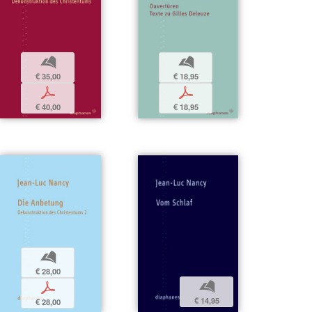
b
b
€ 18,95
€ 35,00
p
p
€ 18,95
€ 40,00
b
€ 28,00
b
p
€ 14,95
€ 28,00