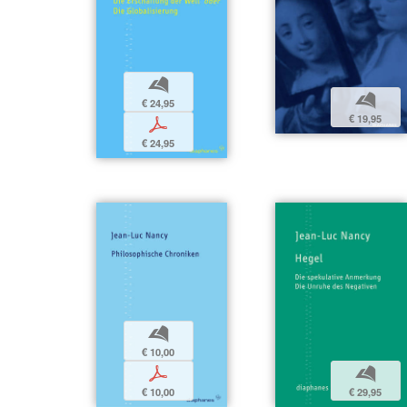
b
b
€ 24,95
€ 19,95
p
€ 24,95
b
€ 10,00
p
b
€ 10,00
€ 29,95