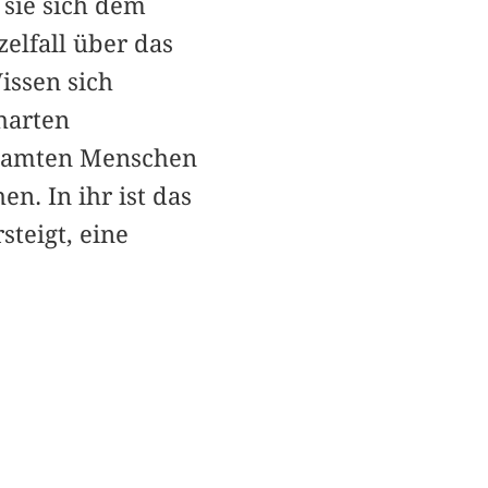
 sie sich dem
elfall über das
issen sich
harten
gesamten Menschen
n. In ihr ist das
teigt, eine