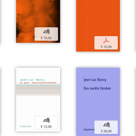
b
€ 19,95
p
€ 10,00
b
b
€ 12,00
€ 29,95