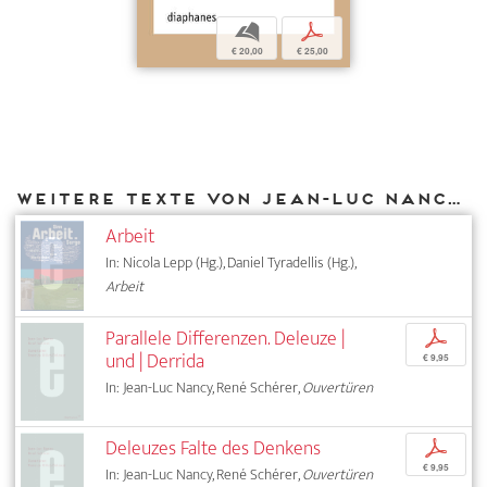
b
p
€ 20,00
€ 25,00
Weitere Texte von Jean-Luc Nancy bei DIAPHANES
Arbeit
In: Nicola Lepp (Hg.), Daniel Tyradellis (Hg.),
Arbeit
Parallele Differenzen. Deleuze |
p
und | Derrida
€ 9,95
In: Jean-Luc Nancy, René Schérer,
Ouvertüren
Deleuzes Falte des Denkens
p
€ 9,95
In: Jean-Luc Nancy, René Schérer,
Ouvertüren