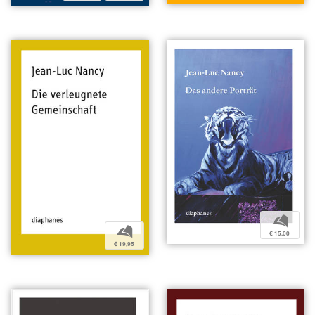
b
b
€ 15,00
€ 19,95