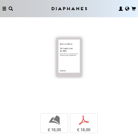
Diaphanes
b
p
€ 18,00
€ 18,00