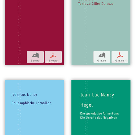
b
p
b
p
€ 18,95
€ 18,95
€ 35,00
€ 40,00