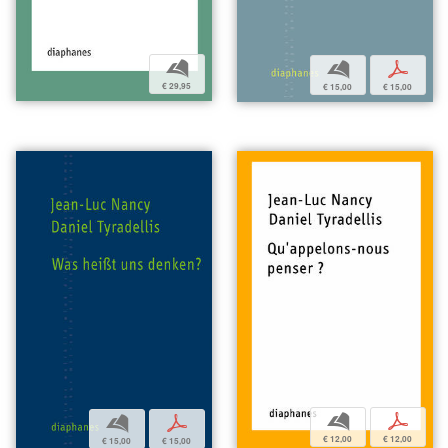
b
b
p
€ 29,95
€ 15,00
€ 15,00
b
p
b
p
€ 12,00
€ 12,00
€ 15,00
€ 15,00