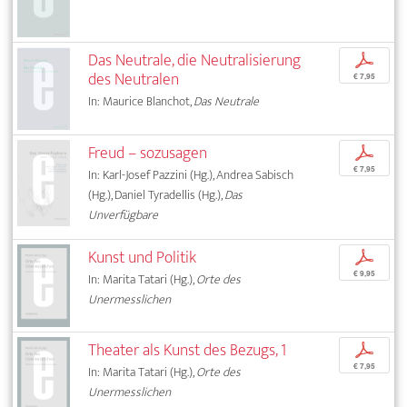
Das Neutrale, die Neutralisierung
p
des Neutralen
€ 7,95
In: Maurice Blanchot,
Das Neutrale
Freud – sozusagen
p
€ 7,95
In: Karl-Josef Pazzini (Hg.), Andrea Sabisch
(Hg.), Daniel Tyradellis (Hg.),
Das
Unverfügbare
Kunst und Politik
p
€ 9,95
In: Marita Tatari (Hg.),
Orte des
Unermesslichen
Theater als Kunst des Bezugs, 1
p
€ 7,95
In: Marita Tatari (Hg.),
Orte des
Unermesslichen