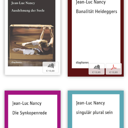
b
b
p
€ 15,00
€ 13,95
€ 13,95