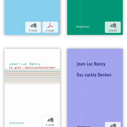
b
p
b
€ 10,00
€ 10,00
€ 29,95
b
b
€ 12,00