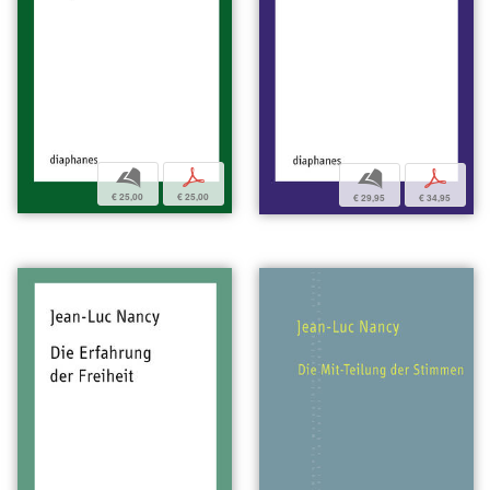
b
p
b
p
€ 25,00
€ 25,00
€ 29,95
€ 34,95