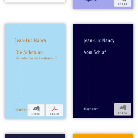
€ 29,95
b
b
p
€ 14,95
€ 28,00
€ 28,00