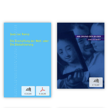
b
€ 19,95
b
p
€ 24,95
€ 24,95