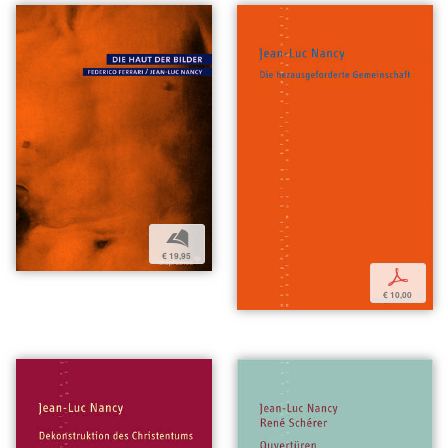
b
€ 19,95
p
€ 10,00