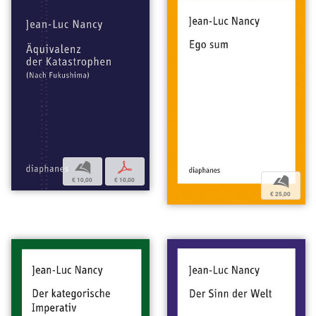
b
p
b
€ 10,00
€ 10,00
€ 25,00