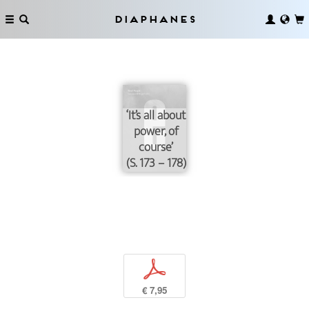
Diaphanes
‘It’s all about
power, of
course’
(S. 173 – 178)
p
€ 7,95