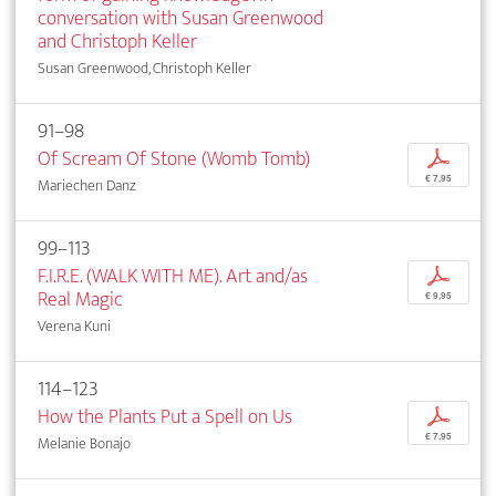
conversation with Susan Greenwood
and Christoph Keller
Susan Greenwood, Christoph Keller
91–98
Of Scream Of Stone (Womb Tomb)
p
€ 7,95
Mariechen Danz
99–113
F.I.R.E. (WALK WITH ME). Art and/as
p
Real Magic
€ 9,95
Verena Kuni
114–123
How the Plants Put a Spell on Us
p
€ 7,95
Melanie Bonajo