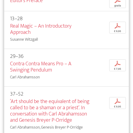
Editor’s Preface
p
gratis
13–28
Real Magic – An Introductory
p
Approach
€ 9,95
Susanne Witzgall
29–36
Contra Contra Means Pro – A
p
Swinging Pendulum
€ 7,95
Carl Abrahamsson
37–52
‘Art should be the equivalent of being
p
called to be a shaman or a priest’. In
€ 9,95
conversation with Carl Abrahamsson
and Genesis Breyer P-Orridge
Carl Abrahamsson, Genesis Breyer P-Orridge