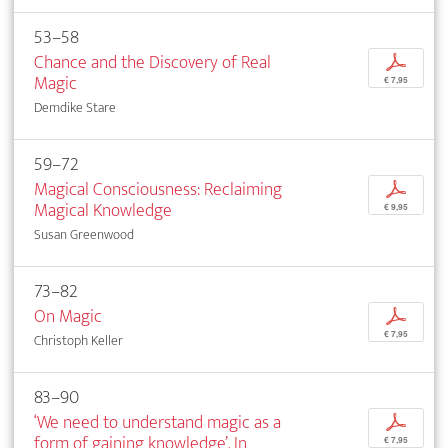
53–58
Chance and the Discovery of Real
p
Magic
€ 7,95
Demdike Stare
59–72
Magical Consciousness: Reclaiming
p
Magical Knowledge
€ 9,95
Susan Greenwood
73–82
On Magic
p
€ 7,95
Christoph Keller
83–90
‘We need to understand magic as a
p
form of gaining knowledge’. In
€ 7,95