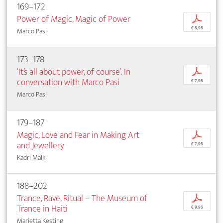
169–172
Power of Magic, Magic of Power
p
€ 5,95
Marco Pasi
173–178
‘It’s all about power, of course’. In
p
conversation with Marco Pasi
€ 7,95
Marco Pasi
179–187
Magic, Love and Fear in Making Art
p
and Jewellery
€ 7,95
Kadri Mälk
188–202
Trance, Rave, Ritual – The Museum of
p
Trance in Haiti
€ 9,95
Marietta Kesting