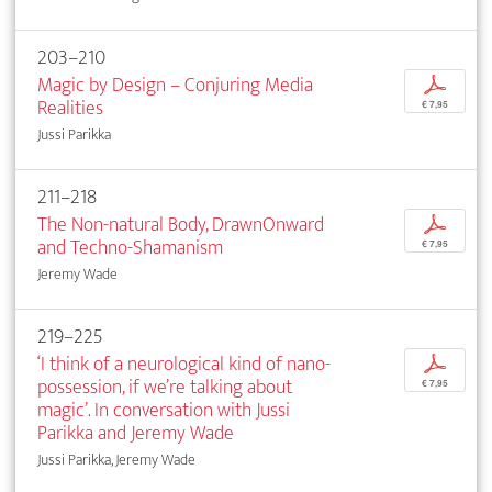
203–210
Magic by Design – Conjuring Media
p
Realities
€ 7,95
Jussi Parikka
211–218
The Non-natural Body, DrawnOnward
p
and Techno-Shamanism
€ 7,95
Jeremy Wade
219–225
‘I think of a neurological kind of nano-
p
possession, if we’re talking about
€ 7,95
magic’. In conversation with Jussi
Parikka and Jeremy Wade
Jussi Parikka, Jeremy Wade