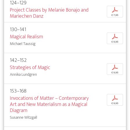
124–129
Project Classes by Melanie Bonajo and
p
Mariechen Danz
€ 7,95
130–141
Magical Realism
p
€ 9,95
Michael Taussig
142–152
Strategies of Magic
p
€ 9,95
Annika Lundgren
153–168
Invocations of Matter – Contemporary
p
Art and New Materialism as a Magical
€ 9,95
Diagram
Susanne Witzgall