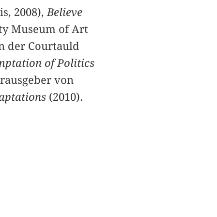
is, 2008),
Believe
y Museum of Art
n der Courtauld
ptation of Politics
erausgeber von
daptations
(2010).