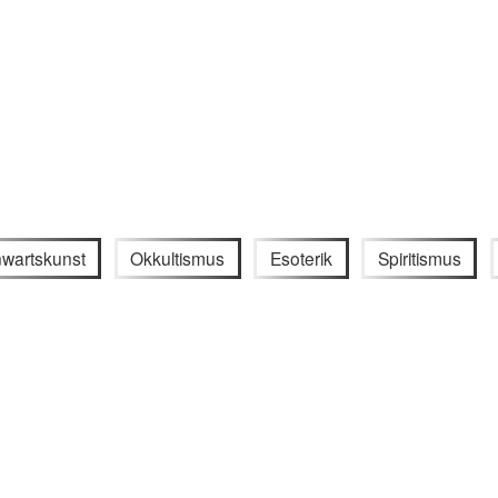
wartskunst
Okkultismus
Esoterik
Spiritismus