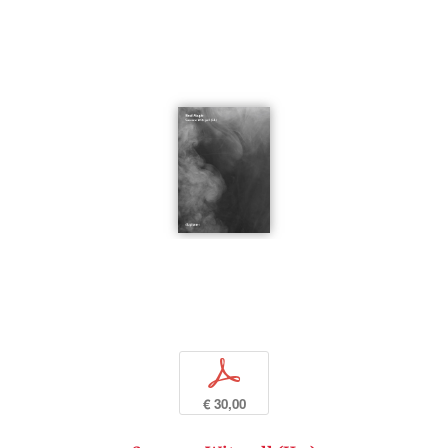
p
€ 30,00