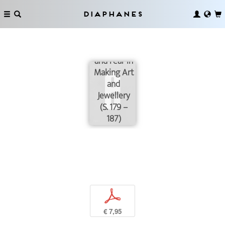
Diaphanes
Magic, Love
and Fear in
Making Art
and
Jewellery
(S. 179 –
187)
p
€ 7,95