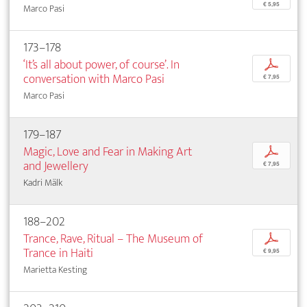
€ 5,95
Marco Pasi
173–178
‘It’s all about power, of course’. In
p
conversation with Marco Pasi
€ 7,95
Marco Pasi
179–187
Magic, Love and Fear in Making Art
p
and Jewellery
€ 7,95
Kadri Mälk
188–202
Trance, Rave, Ritual – The Museum of
p
Trance in Haiti
€ 9,95
Marietta Kesting