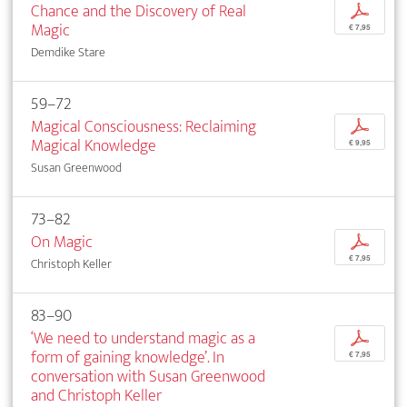
Chance and the Discovery of Real
p
Magic
€ 7,95
Demdike Stare
59–72
Magical Consciousness: Reclaiming
p
Magical Knowledge
€ 9,95
Susan Greenwood
73–82
On Magic
p
€ 7,95
Christoph Keller
83–90
‘We need to understand magic as a
p
form of gaining knowledge’. In
€ 7,95
conversation with Susan Greenwood
and Christoph Keller