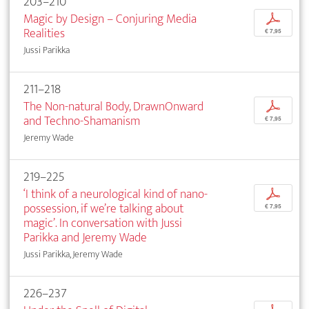
203–210
Magic by Design – Conjuring Media
p
Realities
€ 7,95
Jussi Parikka
211–218
The Non-natural Body, DrawnOnward
p
and Techno-Shamanism
€ 7,95
Jeremy Wade
219–225
‘I think of a neurological kind of nano-
p
possession, if we’re talking about
€ 7,95
magic’. In conversation with Jussi
Parikka and Jeremy Wade
Jussi Parikka, Jeremy Wade
226–237