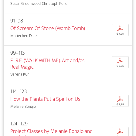
Susan Greenwood, Christoph Keller
91–98
Of Scream Of Stone (Womb Tomb)
p
€ 7,95
Mariechen Danz
99–113
F.I.R.E. (WALK WITH ME). Art and/as
p
Real Magic
€ 9,95
Verena Kuni
114–123
How the Plants Put a Spell on Us
p
€ 7,95
Melanie Bonajo
124–129
Project Classes by Melanie Bonajo and
p