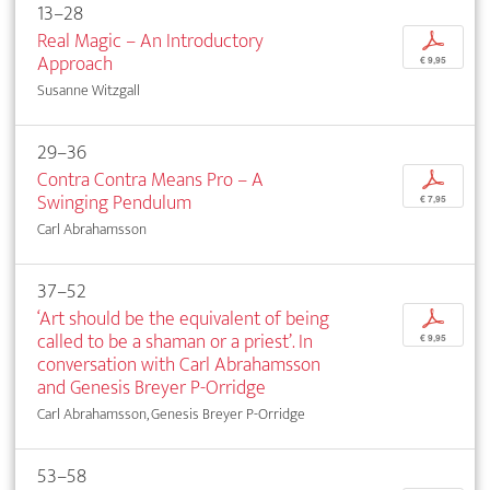
13–28
Real Magic – An Introductory
p
Approach
€ 9,95
Susanne Witzgall
29–36
Contra Contra Means Pro – A
p
Swinging Pendulum
€ 7,95
Carl Abrahamsson
37–52
‘Art should be the equivalent of being
p
called to be a shaman or a priest’. In
€ 9,95
conversation with Carl Abrahamsson
and Genesis Breyer P-Orridge
Carl Abrahamsson, Genesis Breyer P-Orridge
53–58