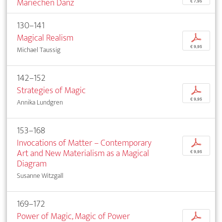
Mariechen Danz
€ 7,95
130–141
Magical Realism
p
€ 9,95
Michael Taussig
142–152
Strategies of Magic
p
€ 9,95
Annika Lundgren
153–168
Invocations of Matter – Contemporary
p
Art and New Materialism as a Magical
€ 9,95
Diagram
Susanne Witzgall
169–172
Power of Magic, Magic of Power
p