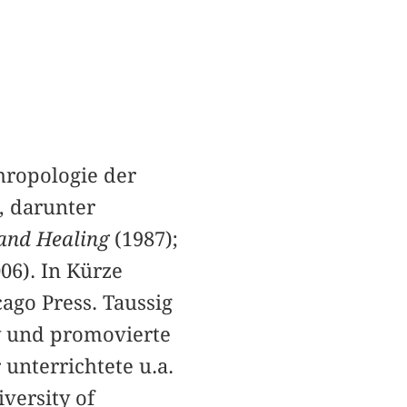
hropologie der
, darunter
 and Healing
(1987);
06). In Kürze
cago Press. Taussig
ey und promovierte
unterrichtete u.a.
versity of