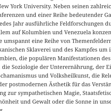
ew York University. Neben seinen zahlrei
nferenzen und einer Reihe bedeutender Ga
 jedes Jahr ausführliche Feldforschungen du
llem auf Kolumbien und Venezuela konzent
e umspannt eine Reihe von Themenfeldern
ikanischen Sklaverei und des Kampfes um 
mbien, die populären Manifestationen des
 die Soziologie der Unterernährung, der Ei
Schamanismus und Volksheilkunst, die Rel
r postmodernen Ästhetik für das Verständ
ng zur sympathetischen Magie, Staatsfetis
hönheit und Gewalt oder die Sonne in unse
g.