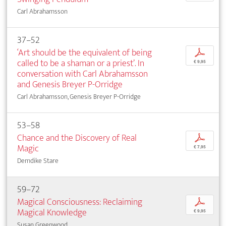
Carl Abrahamsson
37–52
‘Art should be the equivalent of being
p
called to be a shaman or a priest’. In
€ 9,95
conversation with Carl Abrahamsson
and Genesis Breyer P-Orridge
Carl Abrahamsson, Genesis Breyer P-Orridge
53–58
Chance and the Discovery of Real
p
Magic
€ 7,95
Demdike Stare
59–72
Magical Consciousness: Reclaiming
p
Magical Knowledge
€ 9,95
Susan Greenwood