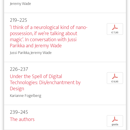
Jeremy Wade
219–225
‘I think of a neurological kind of nano-
p
possession, if we’re talking about
€ 7,95
magic’. In conversation with Jussi
Parikka and Jeremy Wade
Jussi Parikka, Jeremy Wade
226–237
Under the Spell of Digital
p
Technologies: Dis/enchantment by
€ 9,95
Design
Karianne Fogelberg
239–245
The authors
p
gratis