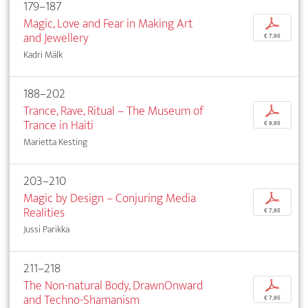
179–187
Magic, Love and Fear in Making Art
p
and Jewellery
€ 7,95
Kadri Mälk
188–202
Trance, Rave, Ritual – The Museum of
p
Trance in Haiti
€ 9,95
Marietta Kesting
203–210
Magic by Design – Conjuring Media
p
Realities
€ 7,95
Jussi Parikka
211–218
The Non-natural Body, DrawnOnward
p
and Techno-Shamanism
€ 7,95