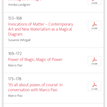
€ 9,95
Annika Lundgren
153–168
Invocations of Matter – Contemporary
p
Art and New Materialism as a Magical
€ 9,95
Diagram
Susanne Witzgall
169–172
Power of Magic, Magic of Power
p
€ 5,95
Marco Pasi
173–178
‘It’s all about power, of course’. In
p
conversation with Marco Pasi
€ 7,95
Marco Pasi