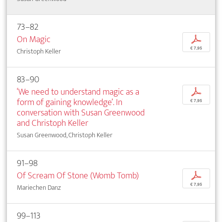
73–82
On Magic
p
€ 7,95
Christoph Keller
83–90
‘We need to understand magic as a
p
form of gaining knowledge’. In
€ 7,95
conversation with Susan Greenwood
and Christoph Keller
Susan Greenwood, Christoph Keller
91–98
Of Scream Of Stone (Womb Tomb)
p
€ 7,95
Mariechen Danz
99–113