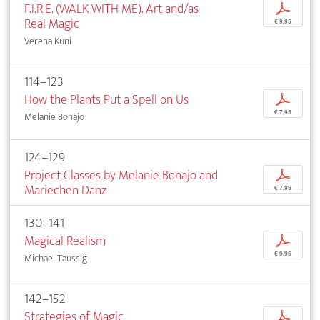
F.I.R.E. (WALK WITH ME). Art and/as
p
Real Magic
€ 9,95
Verena Kuni
114–123
How the Plants Put a Spell on Us
p
€ 7,95
Melanie Bonajo
124–129
Project Classes by Melanie Bonajo and
p
Mariechen Danz
€ 7,95
130–141
Magical Realism
p
€ 9,95
Michael Taussig
142–152
Strategies of Magic
p