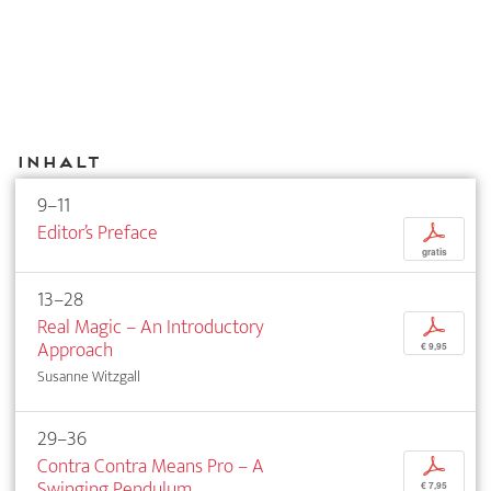
Inhalt
9–11
Editor’s Preface
p
gratis
13–28
Real Magic – An Introductory
p
Approach
€ 9,95
Susanne Witzgall
29–36
Contra Contra Means Pro – A
p
Swinging Pendulum
€ 7,95