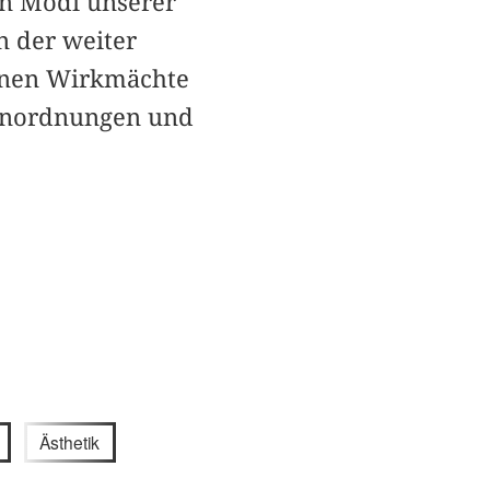
en Modi unserer
 der weiter
anen Wirkmächte
 Anordnungen und
Ästhetik