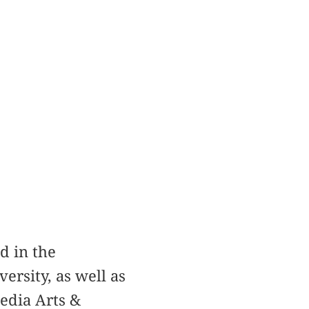
d in the
ersity, as well as
edia Arts &