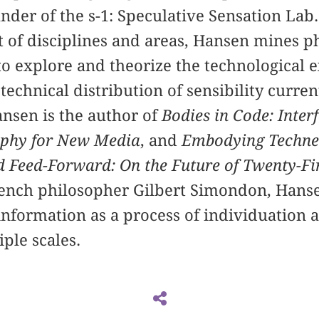
nder of the s-1: Speculative Sensation Lab.
t of disciplines and areas, Hansen mines p
to explore and theorize the technological e
echnical distribution of sensibility curre
nsen is the author of
Bodies in Code: Inter
ophy for New Media
, and
Embodying Technes
 ­Feed-Forward: On the Future of Twenty-Fi
rench philosopher Gilbert Simondon, Hanse
information as a process of individuation a
ple scales.