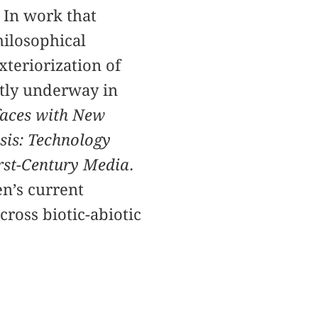
 In work that
hilosophical
xteriorization of
ntly underway in
faces with New
is: Technology
rst-Century Media
.
n’s current
cross biotic-abiotic