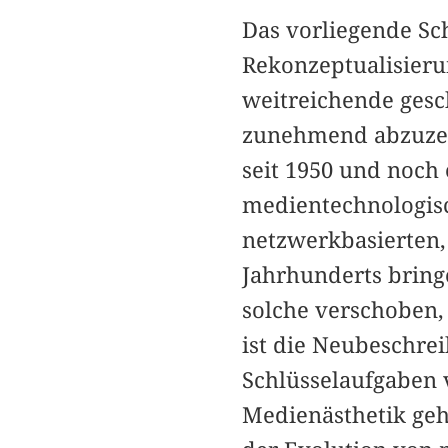
Das vorliegende Sc
Rekonzeptualisieru
weitreichende gesc
zunehmend abzuzei
seit 1950 und noch 
medientechnologisch
netzwerkbasierten,
Jahrhunderts bringe
solche verschoben,
ist die Neubeschre
Schlüsselaufgaben 
Medienästhetik ge