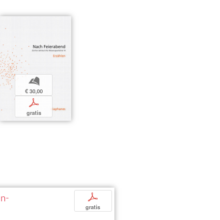
b
€ 30,00
p
gratis
en-
p
gratis