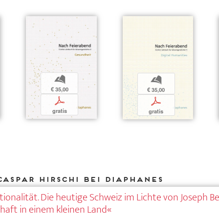
b
b
€ 35,00
€ 35,00
p
p
gratis
gratis
Caspar Hirschi bei DIAPHANES
ationalität. Die heutige Schweiz im Lichte von Joseph B
haft in einem kleinen Land«