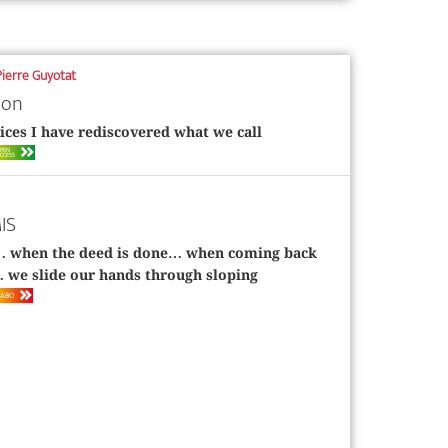
Pierre Guyotat
ion
ices I have rediscovered what we call
PEN
CCESS
IS
… when the deed is done… when coming back
 we slide our hands through sloping
ABO