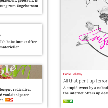
eknebelt, gefesselt, in
tiftung zum Ungehorsam
s
 »Ich habe immer öfter
materieller
Dodie Bellamy
All that pent up terro
A stupid tweet by a nobod
longer, radicaliser
the internet offers up dea
sé voulait séparer
ABO
nt.
OPEN
ACCESS