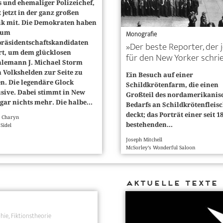
 und ehemaliger Polizeichef,
t jetzt in der ganz großen
tik mit. Die Demokraten haben
zum
Monografie
präsidentschaftskandidaten
»Der beste Reporter, der 
rt, um dem glücklosen
für den New Yorker schri
hlemann J. Michael Storm
 Volkshelden zur Seite zu
Ein Besuch auf einer
en. Die legendäre Glock
Schildkrötenfarm, die einen
usive. Dabei stimmt in New
Großteil des nordamerikanis
gar nichts mehr. Die halbe...
Bedarfs an Schildkrötenfleis
deckt; das Porträt einer seit 1
 Charyn
bestehenden...
 Sidel
Joseph Mitchell
McSorley’s Wonderful Saloon
Aktuelle Texte
hie
Fiktionstheorie