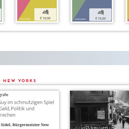
b
b
€ 10,00
€ 10,00
 New Yorks
rafie
Guy im schmutzigen Spiel
Geld, Politik und
brechen
 Sidel, Bürgermeister New