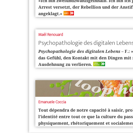
»Ich bin zweiundzwanzigeinhalb. Ich bin ich g
Arrest versetzt, der Rebellion und der Ans
ABO
angeklagt.«
Maël Renouard
Psychopathologie des digitalen Leben
Psychopathologie des digitalen Lebens
– F.:
das Gefühl, den Kontakt mit den Dingen mit 
OPEN
Ausdehnung zu verlieren.
ACCESS
Emanuele Coccia
Tout dépendra de notre capacité à saisir, pro
l’identité entre tout ce que la culture du pas
physiquement, rhétoriquement et socialeme