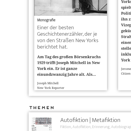
Yorks
spiel
Poli
ihn 
Monografie
Vize
Einer der besten
gekü
Geschichtenerzähler, der je
Stra
von den Straßen New Yorks
einen
berichtet hat.
stell
inkl
Am Tag des großen Börsenkrachs
York 
1929 trifft Joseph Mitchell in New
York ein. Er ist ganze
Jerome
Citizen
einundzwanzig Jahre alt. Als...
Joseph Mitchell
New York Reporter
Themen
Autofiktion | Metafiktion
Fiktion
Autofiktion
Erinnerung
Autobiograp