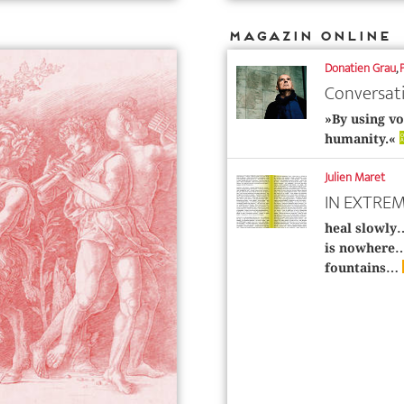
Magazin Online
Donatien Grau
,
Conversat
»By using vo
O
humanity.«
A
Julien Maret
IN EXTREM
heal slowly
is nowhere…
fountains…