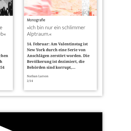
Monografie
je
»Ich bin nur ein schlimmer
eb«
Alptraum.«
14. Februar: Am Valentinstag ist
New York durch eine Serie von
chen
Anschlägen zerstört worden. Die
ch
Bevölkerung ist dezimiert, die
854
Behörden sind korrupt,...
Nathan Larson
2/14