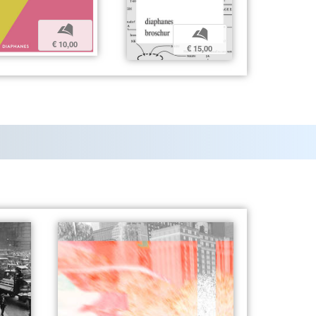
b
b
€ 10,00
€ 15,00