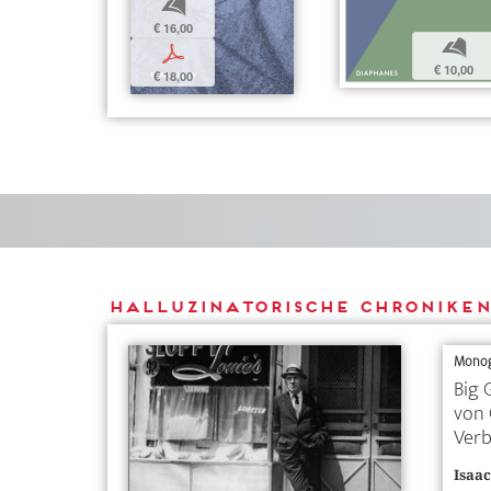
b
€ 16,00
b
p
€ 10,00
€ 18,00
Halluzinatorische Chroniken
Monog
Big 
von 
Ver
Isaac