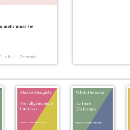
to mehr muss sie
Alain Badiou
Zeremonie