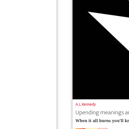
A. L. Kennedy
Upending meanings an
When it all burns you’ll k