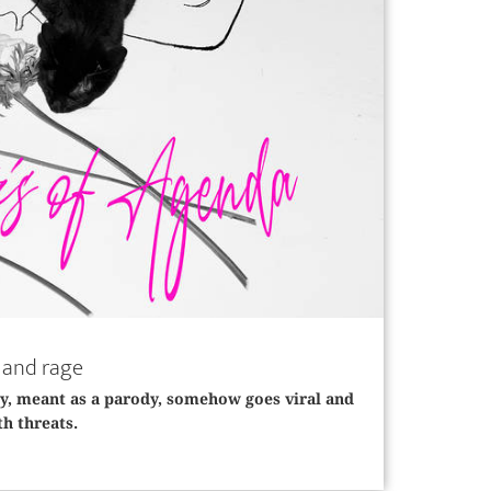
r and rage
y, meant as a parody, somehow goes viral and
th threats.