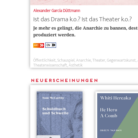
Alexander García Düttmann
Ist das Drama k.o.? Ist das Theater k.o.?
Je mehr es gelingt, die Anarchie zu bannen, des
produziert werden.
EN
ABO
Öffentlichkeit
Schauspiel
Anarchie
Theater
Gegenwartskunst
Theaterwissenschaft
Ästhetik
Neuerscheinungen