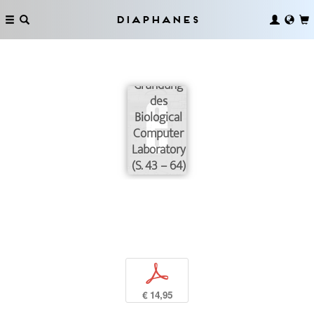
Erinnerungen
an die
Diaphanes
Macy-
Konferenzen
und die
Gründung
des
Biological
Computer
Laboratory
(S. 43 – 64)
p
€ 14,95