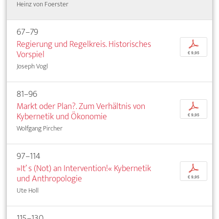
Heinz von Foerster
67–79
Regierung und Regelkreis. Historisches
p
Vorspiel
€ 9,95
Joseph Vogl
81–96
Markt oder Plan?. Zum Verhältnis von
p
Kybernetik und Ökonomie
€ 9,95
Wolfgang Pircher
97–114
»It’ s (Not) an Intervention!« Kybernetik
p
und Anthropologie
€ 9,95
Ute Holl
115–130