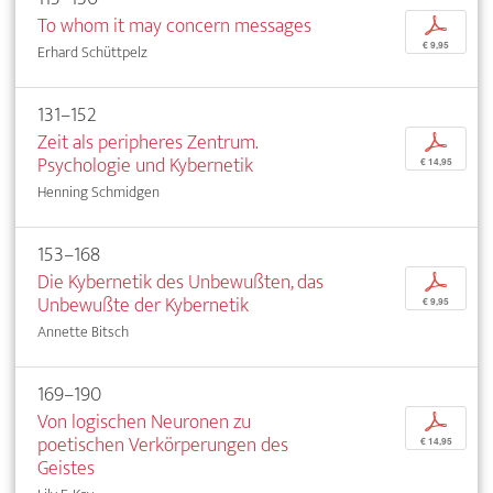
To whom it may concern messages
p
€ 9,95
Erhard Schüttpelz
131–152
Zeit als peripheres Zentrum.
p
Psychologie und Kybernetik
€ 14,95
Henning Schmidgen
153–168
Die Kybernetik des Unbewußten, das
p
Unbewußte der Kybernetik
€ 9,95
Annette Bitsch
169–190
Von logischen Neuronen zu
p
poetischen Verkörperungen des
€ 14,95
Geistes