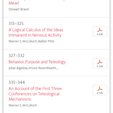
Mead
Stewart Brand
313–325
A Logical Calculus of the Ideas
p
Immanent in Nervous Activity
€ 9,95
Warren S. McCulloch, Walter Pitts
327–332
Behavior, Purpose and Teleology
p
€ 7,95
Julian Bigelow, Arturo Rosenblueth, ...
335–344
An Account of the First Three
p
Conferences on Teleological
€ 7,95
Mechanisms
Warren S. McCulloch