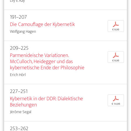
Lily E. Kay
191–207
Die Camouflage der Kybernetik
p
€ 9,95
Wolfgang Hagen
209–225
Parmenideische Variationen.
p
McCulloch, Heidegger und das
€ 9,95
kybernetische Ende der Philosophie
Erich Hörl
227–251
Kybernetik in der DDR: Dialektische
p
Beziehungen
€ 14,95
Jérôme Segal
253–262