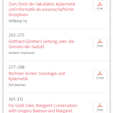
Zum Streit der Fakultäten. Kybernetik
p
und Informatik als wissenschaftliche
€ 7,95
Disziplinen
Wolfgang Coy
263–275
Gotthard Günthers Geltung, oder: die
p
Grenzen der Geduld
€ 9,95
Herbert Hrachovec
277–298
Rechnen lernen: Soziologie und
p
Kybernetik
€ 14,95
Dirk Baecker
301–312
For God’s Sake, Margaret. Conversation
p
with Gregory Bateson and Margaret
€ 9,95