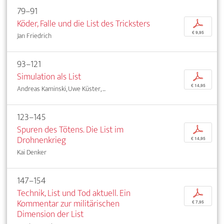
79–91
Köder, Falle und die List des Tricksters
p
€ 9,95
Jan Friedrich
93–121
Simulation als List
p
€ 14,95
Andreas Kaminski, Uwe Küster, ...
123–145
Spuren des Tötens. Die List im
p
Drohnenkrieg
€ 14,95
Kai Denker
147–154
Technik, List und Tod aktuell. Ein
p
Kommentar zur militärischen
€ 7,95
Dimension der List