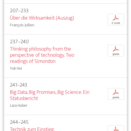
207–233
Über die Wirksamkeit (Auszug)
p
€ 14,95
François Jullien
237–240
Thinking philosophy from the
p
perspective of technology. Two
gratis
readings of Simondon
Yuk Hui
241–243
Big Data, Big Promises, Big Science. Ein
p
Statusbericht
gratis
Lara Huber
244–245
Technik zum Einstieg.
p