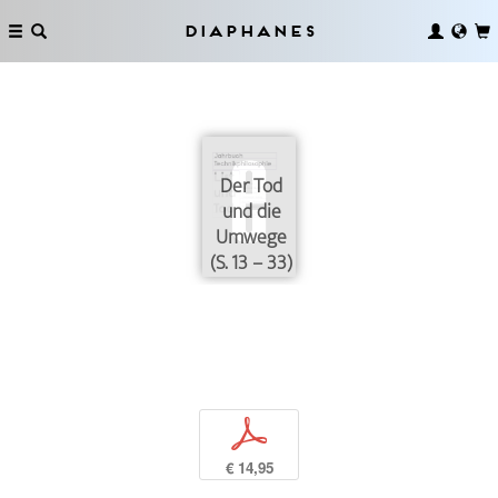
Diaphanes
Der Tod
und die
Umwege
(S. 13 – 33)
p
€ 14,95