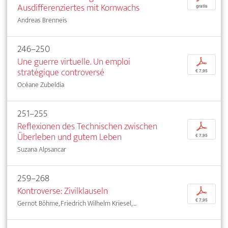
Ausdifferenziertes mit Kornwachs
gratis
Andreas Brenneis
246–250
Une guerre virtuelle. Un emploi
p
stratégique controversé
€ 7,95
Océane Zubeldia
251–255
Reflexionen des Technischen zwischen
p
Überleben und gutem Leben
€ 7,95
Suzana Alpsancar
259–268
Kontroverse: Zivilklauseln
p
€ 7,95
Gernot Böhme, Friedrich Wilhelm Kriesel, ...