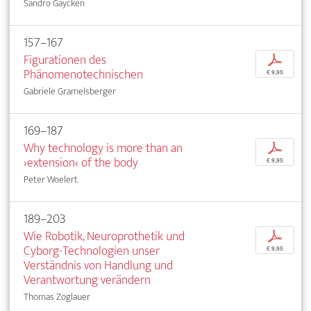
Sandro Gaycken
157–167
Figurationen des
p
Phänomenotechnischen
€ 9,95
Gabriele Gramelsberger
169–187
Why technology is more than an
p
›extension‹ of the body
€ 9,95
Peter Woelert
189–203
Wie Robotik, Neuroprothetik und
p
Cyborg-Technologien unser
€ 9,95
Verständnis von Handlung und
Verantwortung verändern
Thomas Zoglauer