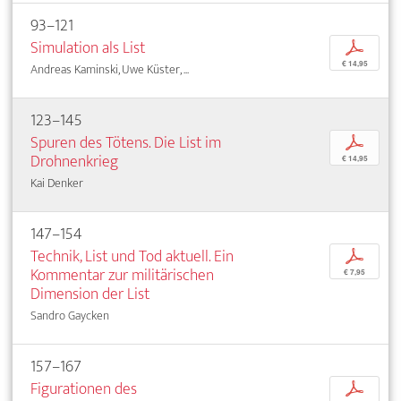
93–121
Simulation als List
p
€ 14,95
Andreas Kaminski, Uwe Küster, ...
123–145
Spuren des Tötens. Die List im
p
Drohnenkrieg
€ 14,95
Kai Denker
147–154
Technik, List und Tod aktuell. Ein
p
Kommentar zur militärischen
€ 7,95
Dimension der List
Sandro Gaycken
157–167
Figurationen des
p