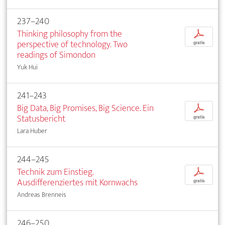
237–240
Thinking philosophy from the
p
perspective of technology. Two
gratis
readings of Simondon
Yuk Hui
241–243
Big Data, Big Promises, Big Science. Ein
p
Statusbericht
gratis
Lara Huber
244–245
Technik zum Einstieg.
p
Ausdifferenziertes mit Kornwachs
gratis
Andreas Brenneis
246–250