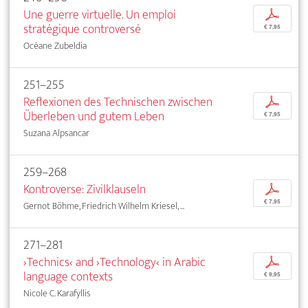
Une guerre virtuelle. Un emploi
p
stratégique controversé
€ 7,95
Océane Zubeldia
251–255
Reflexionen des Technischen zwischen
p
Überleben und gutem Leben
€ 7,95
Suzana Alpsancar
259–268
Kontroverse: Zivilklauseln
p
€ 7,95
Gernot Böhme, Friedrich Wilhelm Kriesel, ...
271–281
›Technics‹ and ›Technology‹ in Arabic
p
language contexts
€ 9,95
Nicole C. Karafyllis