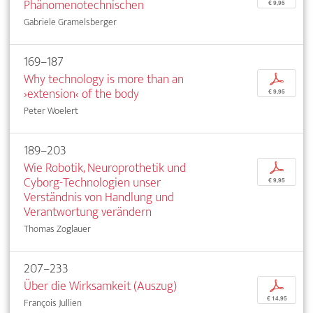
Phänomenotechnischen
€ 9,95
Gabriele Gramelsberger
169–187
Why technology is more than an
p
›extension‹ of the body
€ 9,95
Peter Woelert
189–203
Wie Robotik, Neuroprothetik und
p
Cyborg-Technologien unser
€ 9,95
Verständnis von Handlung und
Verantwortung verändern
Thomas Zoglauer
207–233
Über die Wirksamkeit (Auszug)
p
€ 14,95
François Jullien