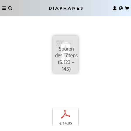
Diaphanes
Spuren
des Tötens
(S. 123 –
145)
p
€ 14,95