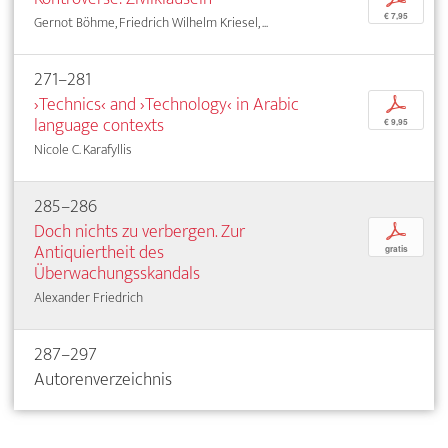
€ 7,95
Gernot Böhme, Friedrich Wilhelm Kriesel, ...
271–281
›Technics‹ and ›Technology‹ in Arabic
p
language contexts
€ 9,95
Nicole C. Karafyllis
285–286
Doch nichts zu verbergen. Zur
p
Antiquiertheit des
gratis
Überwachungsskandals
Alexander Friedrich
287–297
Autorenverzeichnis