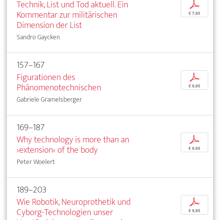
Technik, List und Tod aktuell. Ein
p
Kommentar zur militärischen
€ 7,95
Dimension der List
Sandro Gaycken
157–167
Figurationen des
p
Phänomenotechnischen
€ 9,95
Gabriele Gramelsberger
169–187
Why technology is more than an
p
›extension‹ of the body
€ 9,95
Peter Woelert
189–203
Wie Robotik, Neuroprothetik und
p
Cyborg-Technologien unser
€ 9,95