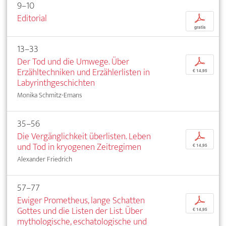
9–10
Editorial
p
gratis
13–33
Der Tod und die Umwege. Über
p
Erzähltechniken und Erzählerlisten in
€ 14,95
Labyrinthgeschichten
Monika Schmitz-Emans
35–56
Die Vergänglichkeit überlisten. Leben
p
und Tod in kryogenen Zeitregimen
€ 14,95
Alexander Friedrich
57–77
Ewiger Prometheus, lange Schatten
p
Gottes und die Listen der List. Über
€ 14,95
mythologische, eschatologische und