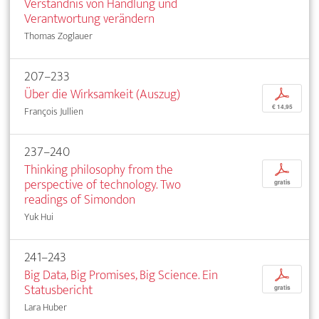
Verständnis von Handlung und
Verantwortung verändern
Thomas Zoglauer
207–233
Über die Wirksamkeit (Auszug)
p
€ 14,95
François Jullien
237–240
Thinking philosophy from the
p
perspective of technology. Two
gratis
readings of Simondon
Yuk Hui
241–243
Big Data, Big Promises, Big Science. Ein
p
Statusbericht
gratis
Lara Huber