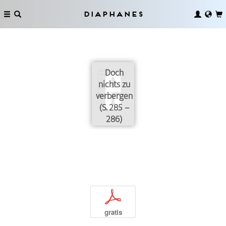
Diaphanes
Doch
nichts zu
verbergen
(S. 285 –
286)
p
gratis