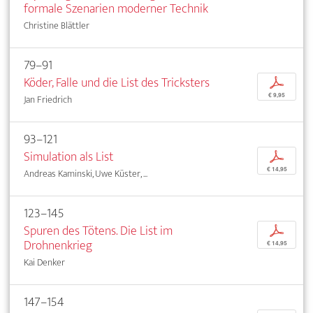
formale Szenarien moderner Technik
Christine Blättler
79–91
Köder, Falle und die List des Tricksters
p
€ 9,95
Jan Friedrich
93–121
Simulation als List
p
€ 14,95
Andreas Kaminski, Uwe Küster, ...
123–145
Spuren des Tötens. Die List im
p
Drohnenkrieg
€ 14,95
Kai Denker
147–154