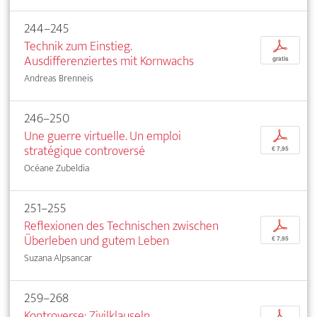
244–245
Technik zum Einstieg.
p
Ausdifferenziertes mit Kornwachs
gratis
Andreas Brenneis
246–250
Une guerre virtuelle. Un emploi
p
stratégique controversé
€ 7,95
Océane Zubeldia
251–255
Reflexionen des Technischen zwischen
p
Überleben und gutem Leben
€ 7,95
Suzana Alpsancar
259–268
Kontroverse: Zivilklauseln
p