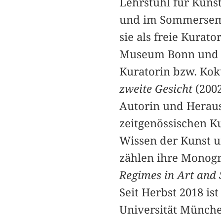
Lehrstuhl für Kun
und im Sommersemes
sie als freie Kurat
Museum Bonn und D
Kuratorin bzw. Kok
zweite Gesicht
(200
Autorin und Heraus
zeitgenössischen K
Wissen der Kunst u
zählen ihre Monog
Regimes in Art and 
Seit Herbst 2018 i
Universität Münche