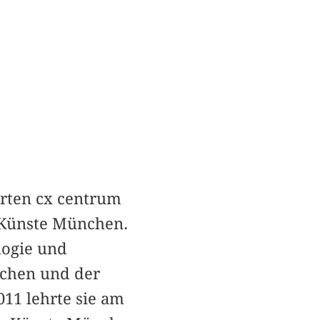
erten cx centrum
n Künste München.
logie und
nchen und der
011 lehrte sie am