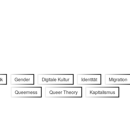
ik
Gender
Digitale Kultur
Identität
Migration
Queerness
Queer Theory
Kapitalismus