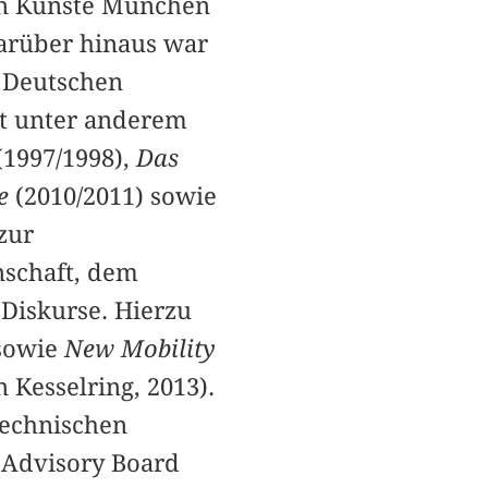
den Künste München
arüber hinaus war
m Deutschen
t unter anderem
(1997/1998),
Das
re
(2010/2011) sowie
zur
nschaft, dem
 Diskurse. Hierzu
sowie
New Mobility
 Kesselring, 2013).
Technischen
l Advisory Board