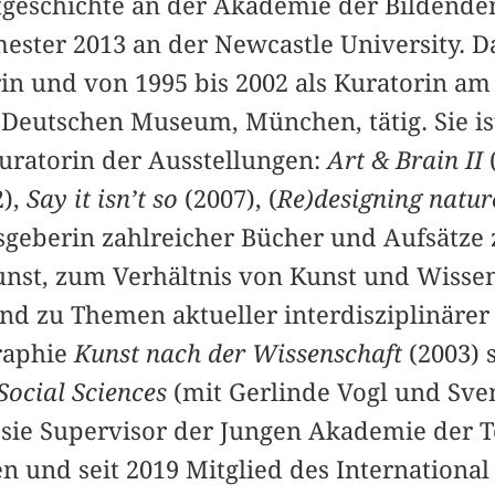
stgeschichte an der Akademie der Bilden
ter 2013 an der Newcastle University. D
orin und von 1995 bis 2002 als Kuratorin a
eutschen Museum, München, tätig. Sie is
uratorin der Ausstellungen:
Art & Brain II
2),
Say it isn’t so
(2007), (
Re)designing natu
geberin zahlreicher Bücher und Aufsätze 
unst, zum Verhältnis von Kunst und Wisse
nd zu Themen aktueller interdisziplinärer
raphie
Kunst nach der Wissenschaft
(2003) 
Social Sciences
(mit Gerlinde Vogl und Sven
st sie Supervisor der Jungen Akademie der 
n und seit 2019 Mitglied des Internationa