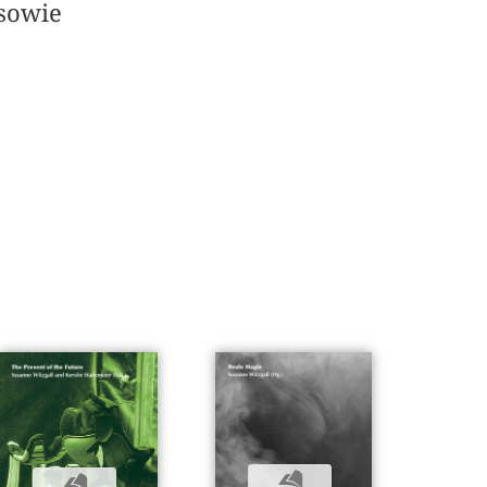
sowie
b
b