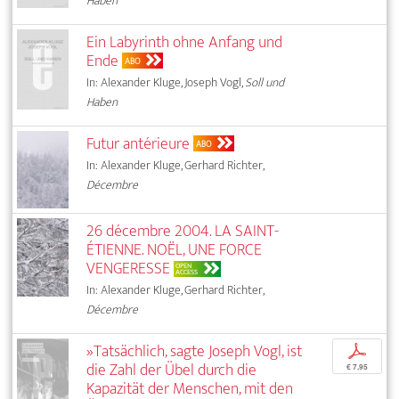
Haben
Ein Labyrinth ohne Anfang und
Ende
ABO
In: Alexander Kluge, Joseph Vogl,
Soll und
Haben
Futur antérieure
ABO
In: Alexander Kluge, Gerhard Richter,
Décembre
26 décembre 2004. LA SAINT-
ÉTIENNE. NOËL, UNE FORCE
VENGERESSE
OPEN
ACCESS
In: Alexander Kluge, Gerhard Richter,
Décembre
»Tatsächlich, sagte Joseph Vogl, ist
p
die Zahl der Übel durch die
€ 7,95
Kapazität der Menschen, mit den