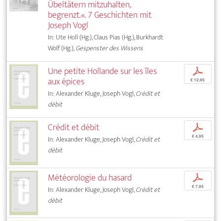
Übeltätern mitzuhalten,
begrenzt.«. 7 Geschichten mit
Joseph Vogl
In: Ute Holl (Hg.), Claus Pias (Hg.), Burkhardt
Wolf (Hg.),
Gespenster des Wissens
Une petite Hollande sur les îles
p
aux épices
€ 12,95
In: Alexander Kluge, Joseph Vogl,
Crédit et
débit
Crédit et débit
p
€ 4,95
In: Alexander Kluge, Joseph Vogl,
Crédit et
débit
Météorologie du hasard
p
€ 7,95
In: Alexander Kluge, Joseph Vogl,
Crédit et
débit