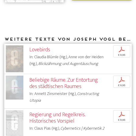
Weitere Texte von Joseph Vogl bei DIAPHANES
Lovebirds
p
€ 9,95
In: Claudia Blümle (Hg.), Anne von der Heiden
(Hg.),
Blickzähmung und Augentäuschung
Beliebige Räume. Zur Entortung
p
des städtischen Raumes
€ 9,95
In: Annett Zinsmeister (Hg.),
Constructing
Utopia
Regierung und Regelkreis.
p
Historisches Vorspiel
€ 9,95
In: Claus Pias (Hg.),
Cybernetics | Kybernetik 2