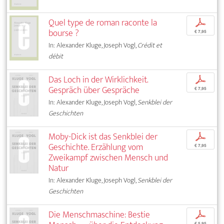
Quel type de roman raconte la
p
bourse ?
€ 7,95
In: Alexander Kluge, Joseph Vogl,
Crédit et
débit
Das Loch in der Wirklichkeit.
p
Gespräch über Gespräche
€ 7,95
In: Alexander Kluge, Joseph Vogl,
Senkblei der
Geschichten
Moby-Dick ist das Senkblei der
p
Geschichte. Erzählung vom
€ 7,95
Zweikampf zwischen Mensch und
Natur
In: Alexander Kluge, Joseph Vogl,
Senkblei der
Geschichten
Die Menschmaschine: Bestie
p
€ 5,95