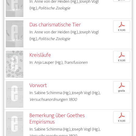
In: Anne von der Heiden (Hg.), Joseph Vogl
(Hg.),
Politische Zoologie
Das charismatische Tier
p
€ 9,95
In: Anne von der Heiden (Hg.), Joseph Vogl
(Hg.),
Politische Zoologie
Kreisläufe
p
€ 9,95
In: Anja Lauper (Hg.),
Transfusionen
Vorwort
p
gratis
In: Sabine Schimma (Hg.), Joseph Vogl (Hg.),
Versuchsanordnungen 1800
Bemerkung über Goethes
p
Empirismus
€ 9,95
In: Sabine Schimma (Hg.), Joseph Vogl (Hg.),
Versuchsanordnungen 1800