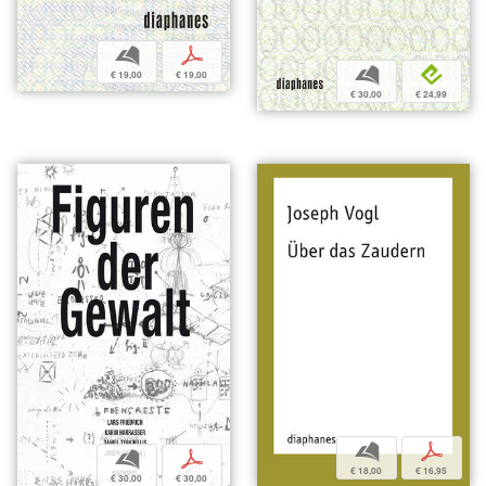
b
p
b
e
€ 19,00
€ 19,00
€ 30,00
€ 24,99
b
p
b
p
€ 18,00
€ 16,95
€ 30,00
€ 30,00