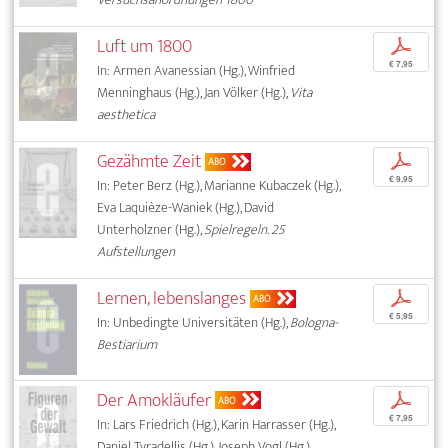
Luft um 1800
p
€ 7,95
In: Armen Avanessian (Hg.), Winfried
Menninghaus (Hg.), Jan Völker (Hg.),
Vita
aesthetica
Gezähmte Zeit
p
ABO
€ 9,95
In: Peter Berz (Hg.), Marianne Kubaczek (Hg.),
Eva Laquièze-Waniek (Hg.), David
Unterholzner (Hg.),
Spielregeln. 25
Aufstellungen
Lernen, lebenslanges
p
ABO
€ 5,95
In: Unbedingte Universitäten (Hg.),
Bologna-
Bestiarium
Der Amokläufer
p
ABO
€ 7,95
In: Lars Friedrich (Hg.), Karin Harrasser (Hg.),
Daniel Tyradellis (Hg.), Joseph Vogl (Hg.),