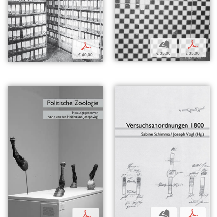
b
p
p
€ 35,00
€ 35,00
€ 40,00
b
p
p