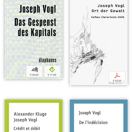
b
e
p
€ 20,00
€ 17,99
€ 35,00