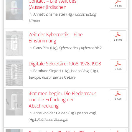
Contact – Die Welt des
p
(Ausser-)Irdischen
€ 9,95
In: Annett Zinsmeister (Hg.),
Constructing
Utopia
Zeit der Kybernetik – Eine
p
Einstimmung
€ 14,95
In: Claus Pias (Hg.),
Cybernetics | Kybernetik 2
Digitale Sekretäre: 1968, 1978, 1998
p
€ 7,95
In: Bernhard Siegert (Hg.), Joseph Vogl (Hg.),
Europa: Kultur der Sekretäre
›Bat men begin‹. Die Fledermaus
p
und die Erfindung der
€ 7,95
Abschreckung
In: Anne von der Heiden (Hg.), Joseph Vogl
(Hg.),
Politische Zoologie