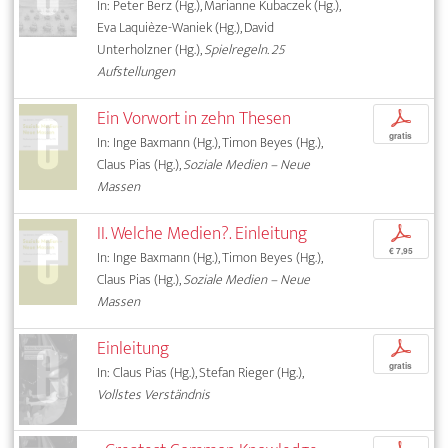
In: Peter Berz (Hg.), Marianne Kubaczek (Hg.),
Eva Laquièze-Waniek (Hg.), David
Unterholzner (Hg.),
Spielregeln. 25
Aufstellungen
Ein Vorwort in zehn Thesen
p
gratis
In: Inge Baxmann (Hg.), Timon Beyes (Hg.),
Claus Pias (Hg.),
Soziale Medien – Neue
Massen
II. Welche Medien?. Einleitung
p
€ 7,95
In: Inge Baxmann (Hg.), Timon Beyes (Hg.),
Claus Pias (Hg.),
Soziale Medien – Neue
Massen
Einleitung
p
gratis
In: Claus Pias (Hg.), Stefan Rieger (Hg.),
Vollstes Verständnis