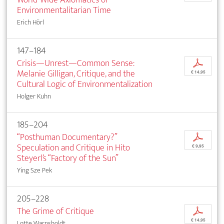
Environmentalitarian Time
Erich Hörl
147–184
Crisis—Unrest—Common Sense:
p
Melanie Gilligan, Critique, and the
€ 14,95
Cultural Logic of Environmentalization
Holger Kuhn
185–204
“Posthuman Documentary?”
p
Speculation and Critique in Hito
€ 9,95
Steyerl’s “Factory of the Sun”
Ying Sze Pek
205–228
The Grime of Critique
p
€ 14,95
Lotte Warnsholdt