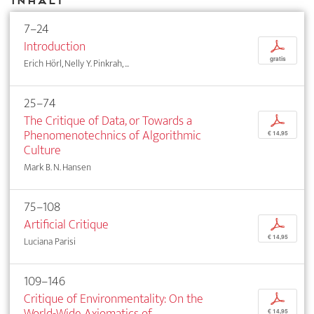
Inhalt
7–24
Introduction
p
gratis
Erich Hörl, Nelly Y. Pinkrah, ...
25–74
The Critique of Data, or Towards a
p
Phenomenotechnics of Algorithmic
€ 14,95
Culture
Mark B. N. Hansen
75–108
Artificial Critique
p
€ 14,95
Luciana Parisi
109–146
Critique of Environmentality: On the
p
World-Wide Axiomatics of
€ 14,95