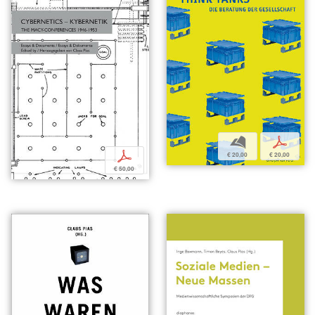
b
p
p
€ 20,00
€ 20,00
€ 50,00