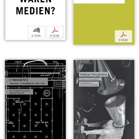
b
p
p
€ 15,00
€ 15,00
€ 49,95