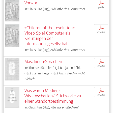
Vorwort
p
gratis
In: Claus Pias (Hg.),
Zukünfte des Computers
»Children of the revolution«.
p
Video-Spiel-Computer als
€ 14,95
Kreuzungen der
Informationsgesellschaft
In: Claus Pias (Hg.),
Zukünfte des Computers
Maschinen-Sprachen
p
€ 14,95
In: Thomas Bäumler (Hg.), Benjamin Bühler
(Hg.), Stefan Rieger (Hg.),
Nicht Fisch – nicht
Fleisch
Was waren Medien-
p
Wissenschaften?. Stichworte zu
€ 14,95
einer Standortbestimmung
In: Claus Pias (Hg.),
Was waren Medien?