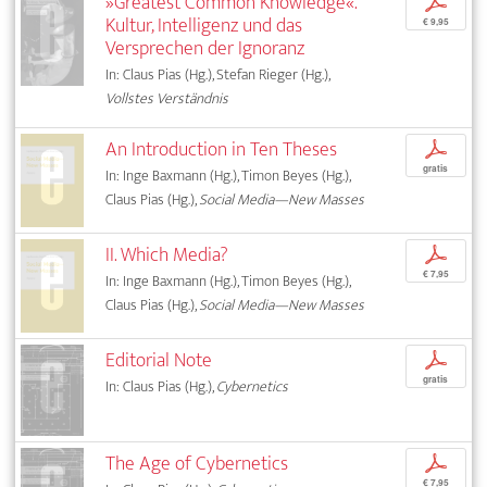
»Greatest Common Knowledge«.
p
Kultur, Intelligenz und das
€ 9,95
Versprechen der Ignoranz
In: Claus Pias (Hg.), Stefan Rieger (Hg.),
Vollstes Verständnis
An Introduction in Ten Theses
p
gratis
In: Inge Baxmann (Hg.), Timon Beyes (Hg.),
Claus Pias (Hg.),
Social Media—New Masses
II. Which Media?
p
€ 7,95
In: Inge Baxmann (Hg.), Timon Beyes (Hg.),
Claus Pias (Hg.),
Social Media—New Masses
Editorial Note
p
gratis
In: Claus Pias (Hg.),
Cybernetics
The Age of Cybernetics
p
€ 7,95