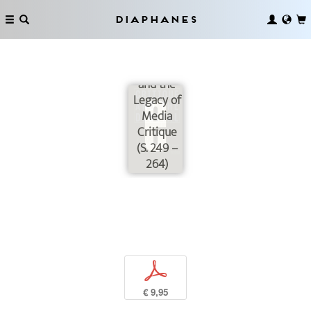
Diaphanes
Presentism:
Digital
Cultures
and the
Legacy of
Media
Critique
(S. 249 –
264)
p
€ 9,95