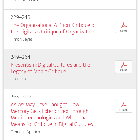
229–248
The Organizational A Priori: Critique of
p
the Digital as Critique of Organization
€ 9,95
Timon Beyes
249–264
Presentism: Digital Cultures and the
p
Legacy of Media Critique
€ 9,95
Claus Pias
265–290
As We May Have Thought: How
p
Memory Gets Exteriorized Through
€ 14,95
Media Technologies and What That
Means for Critique in Digital Cultures
Clemens Apprich