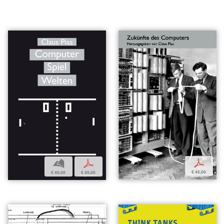
p
b
p
€ 45,00
€ 40,00
€ 45,00