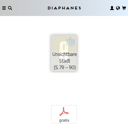
Diaphanes
Unsichtbare
Stadt
(S. 79 – 90)
p
gratis