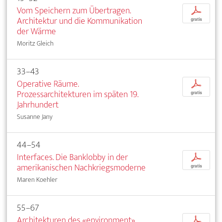
Vom Speichern zum Übertragen.
p
Architektur und die Kommunikation
gratis
der Wärme
Moritz Gleich
33–43
Operative Räume.
p
Prozessarchitekturen im späten 19.
gratis
Jahrhundert
Susanne Jany
44–54
Interfaces. Die Banklobby in der
p
amerikanischen Nachkriegsmoderne
gratis
Maren Koehler
55–67
Architekturen des «environment».
p