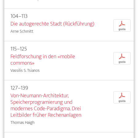
104–113
Die autogerechte Stadt (Rückführung)
p
gratis
Arne Schmitt
115–125
Feldforschung in den «mobile
p
commons»
gratis
Vassilis S. Tsianos
127–139
Von-Neumann-Architektur,
p
Speicherprogramierung und
gratis
modernes Code-Paradigma. Drei
Leitbilder früher Rechenanlagen
Thomas Haigh