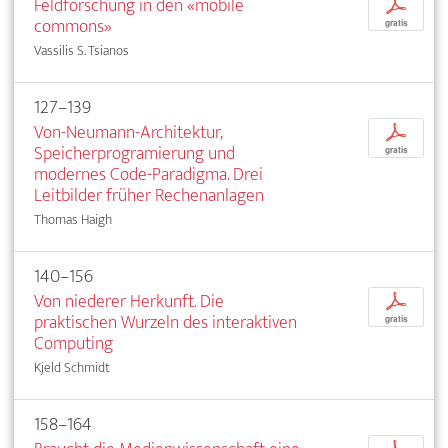
Feldforschung in den «mobile
p
commons»
gratis
Vassilis S. Tsianos
127–139
Von-Neumann-Architektur,
p
Speicherprogramierung und
gratis
modernes Code-Paradigma. Drei
Leitbilder früher Rechenanlagen
Thomas Haigh
140–156
Von niederer Herkunft. Die
p
praktischen Wurzeln des interaktiven
gratis
Computing
Kjeld Schmidt
158–164