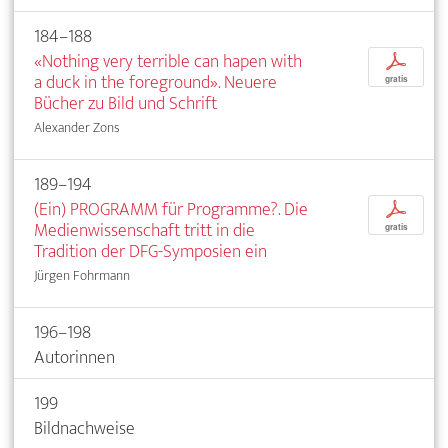
184–188
«Nothing very terrible can hapen with
p
a duck in the foreground». Neuere
gratis
Bücher zu Bild und Schrift
Alexander Zons
189–194
(Ein) PROGRAMM für Programme?. Die
p
Medienwissenschaft tritt in die
gratis
Tradition der DFG-Symposien ein
Jürgen Fohrmann
196–198
Autorinnen
199
Bildnachweise