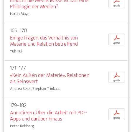
Braucht die Medienwissenschaft eine
p
Philologie der Medien?
gratis
Harun Maye
165–170
Einige Fragen, das Verhältnis von
p
Materie und Relation betreffend
gratis
Yuk Hui
171–177
«Kein Außen der Materie». Relationen
p
als Seinswert
gratis
Andrea Seier, Stephan Trinkaus
179–182
Annotieren. Über die Arbeit mit PDF-
p
Apps und darüber hinaus
gratis
Peter Rehberg