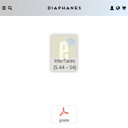
Diaphanes
Interfaces
(S. 44 – 54)
p
gratis