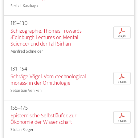
Serhat Karakayalı
115–130
Schizographie. Thomas Trowards
p
›Edinburgh Lectures on Mental
€ 9,95
Science‹ und der Fall Sirhan
Manfred Schneider
131–154
Schräge Vögel. Vom ›technological
p
morass‹ in der Ornithologie
€ 14,95
Sebastian Vehlken
155–175
Epistemische Selbstläufer. Zur
p
Ökonomie der Wissenschaft
€ 14,95
Stefan Rieger