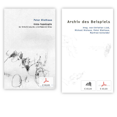
p
b
p
€ 39,95
€ 45,00
€ 45,00