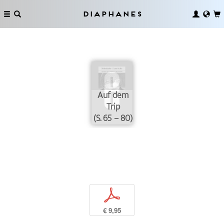
Diaphanes
Auf dem
Trip
(S. 65 – 80)
p
€ 9,95