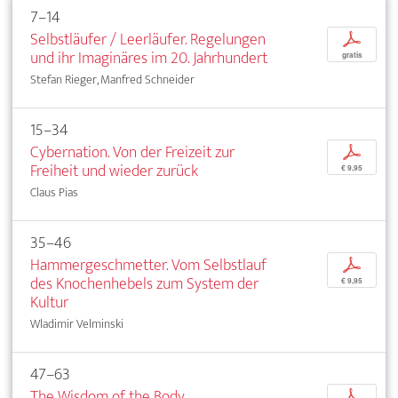
7–14
Selbstläufer / Leerläufer. Regelungen
p
und ihr Imaginäres im 20. Jahrhundert
gratis
Stefan Rieger, Manfred Schneider
15–34
Cybernation. Von der Freizeit zur
p
Freiheit und wieder zurück
€ 9,95
Claus Pias
35–46
Hammergeschmetter. Vom Selbstlauf
p
des Knochenhebels zum System der
€ 9,95
Kultur
Wladimir Velminski
47–63
The Wisdom of the Body.
p