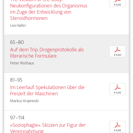
Neukonfigurationen des Organismus
€ 9,95
im Zuge der Entwicklung von
Steroidhormonen
Lea Haller
65–80
Auf dem Trip. Drogenprotokolle als
p
literarische Formulare
€ 9,95
Peter Risthaus
81–95
Im Leerlauf. Spekulationen über die
p
Freizeit der Maschinen
€ 9,95
Markus Krajewski
97–114
»Soziophagie«. Skizzen zur Figur der
p
Vereinnahmung
€ 9,95