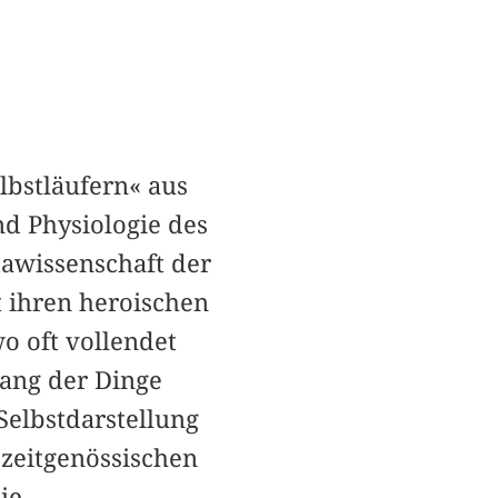
lbstläufern« aus
d Physiologie des
tawissenschaft der
t ihren heroischen
o oft vollendet
Gang der Dinge
Selbstdarstellung
 zeitgenössischen
ie