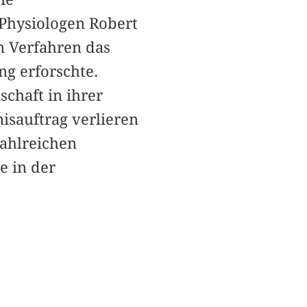
Physiologen Robert
n Verfahren das
g erforschte.
chaft in ihrer
isauftrag verlieren
zahlreichen
e in der