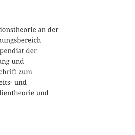
ionstheorie an der
chungsbereich
pendiat der
ung und
chrift zum
eits- und
dientheorie und