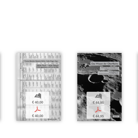
b
b
€ 40,00
€ 44,95
p
p
€ 40,00
€ 44,95