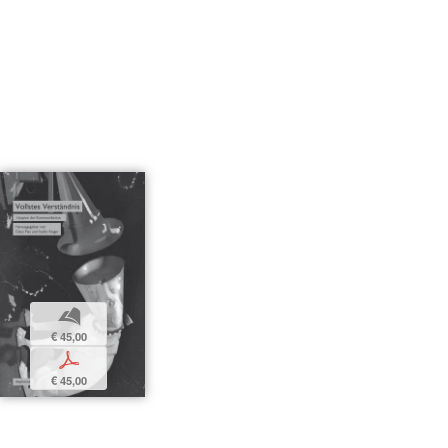
b
€ 45,00
p
€ 45,00