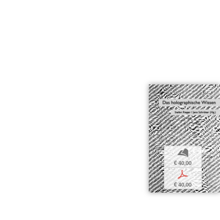
b
€ 40,00
p
€ 40,00