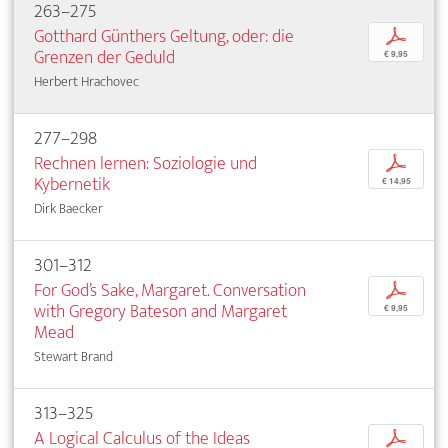
263–275
Gotthard Günthers Geltung, oder: die
p
Grenzen der Geduld
€ 9,95
Herbert Hrachovec
277–298
Rechnen lernen: Soziologie und
p
Kybernetik
€ 14,95
Dirk Baecker
301–312
For God’s Sake, Margaret. Conversation
p
with Gregory Bateson and Margaret
€ 9,95
Mead
Stewart Brand
313–325
A Logical Calculus of the Ideas
p