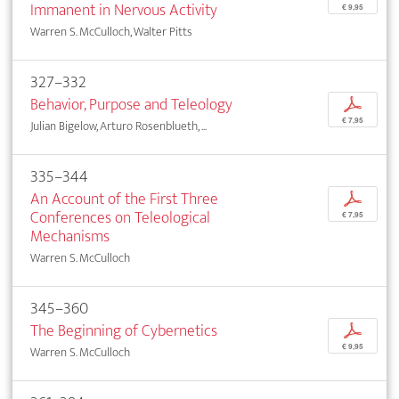
Immanent in Nervous Activity
€ 9,95
Warren S. McCulloch, Walter Pitts
327–332
Behavior, Purpose and Teleology
p
€ 7,95
Julian Bigelow, Arturo Rosenblueth, ...
335–344
An Account of the First Three
p
Conferences on Teleological
€ 7,95
Mechanisms
Warren S. McCulloch
345–360
The Beginning of Cybernetics
p
€ 9,95
Warren S. McCulloch