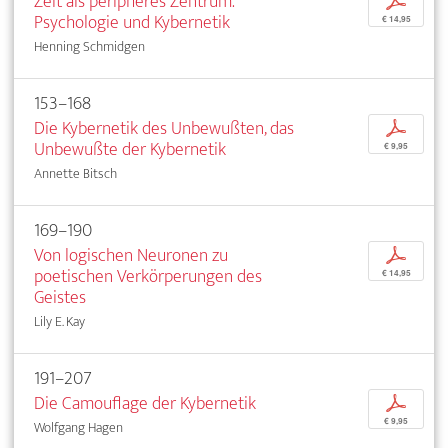
Zeit als peripheres Zentrum.
p
Psychologie und Kybernetik
€ 14,95
Henning Schmidgen
153–168
Die Kybernetik des Unbewußten, das
p
Unbewußte der Kybernetik
€ 9,95
Annette Bitsch
169–190
Von logischen Neuronen zu
p
poetischen Verkörperungen des
€ 14,95
Geistes
Lily E. Kay
191–207
Die Camouflage der Kybernetik
p
€ 9,95
Wolfgang Hagen