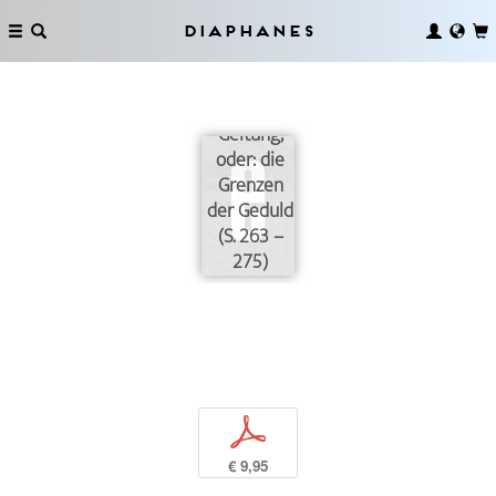
Diaphanes
Gotthard
Günthers
Geltung,
oder: die
Grenzen
der Geduld
(S. 263 –
275)
p
€ 9,95