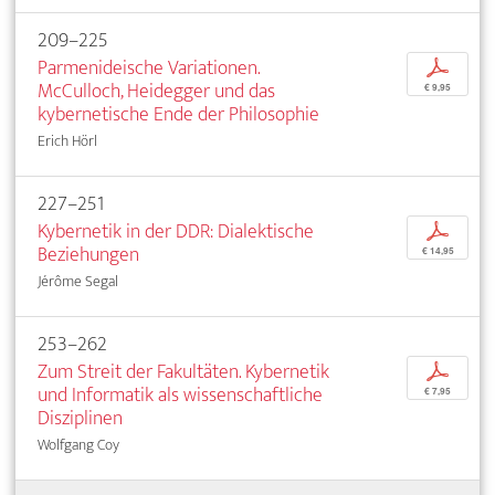
209–225
Parmenideische Variationen.
p
McCulloch, Heidegger und das
€ 9,95
kybernetische Ende der Philosophie
Erich Hörl
227–251
Kybernetik in der DDR: Dialektische
p
Beziehungen
€ 14,95
Jérôme Segal
253–262
Zum Streit der Fakultäten. Kybernetik
p
und Informatik als wissenschaftliche
€ 7,95
Disziplinen
Wolfgang Coy