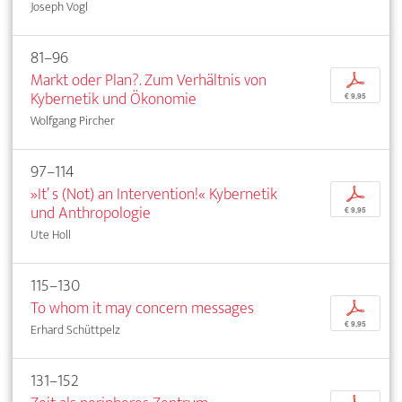
Joseph Vogl
81–96
Markt oder Plan?. Zum Verhältnis von
p
Kybernetik und Ökonomie
€ 9,95
Wolfgang Pircher
97–114
»It’ s (Not) an Intervention!« Kybernetik
p
und Anthropologie
€ 9,95
Ute Holl
115–130
To whom it may concern messages
p
€ 9,95
Erhard Schüttpelz
131–152